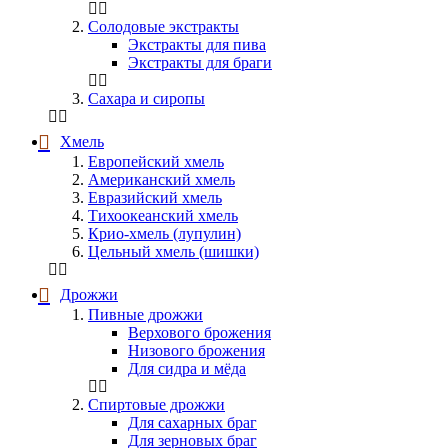
Солодовые экстракты
Экстракты для пива
Экстракты для браги
Сахара и сиропы
Хмель
Европейский хмель
Американский хмель
Евразийский хмель
Тихоокеанский хмель
Крио-хмель (лупулин)
Цельный хмель (шишки)
Дрожжи
Пивные дрожжи
Верхового брожения
Низового брожения
Для сидра и мёда
Спиртовые дрожжи
Для сахарных браг
Для зерновых браг