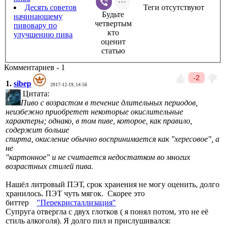
Десять советов
Теги отсутствуют
Будьте
начинающему
четвертым
пивовару по
кто
улучшению пива
оценит
статью
Комментариев - 1
-2
1.
sibep
2017-12-19, 14:56
Цитата:
Пиво с возрастом в течение длительных периодов,
неизбежно приобретет некоторые окислительные
характеры; однако, в том пиве, которое, как правило,
содержит больше
спирта, окисление обычно воспринимается как "хересовое", а
не
"картонное" и не считается недостатком во многих
возрастных стилей пива.
Нашёл литровый ПЭТ, срок хранения не могу оценить, долго
хранилось. ПЭТ чуть мягок. Скорее это
биттер
"Перекристаллизация"
Супруга отвергла с двух глотков ( я понял потом, это не её
стиль алкоголя). Я долго пил и прислушивался: