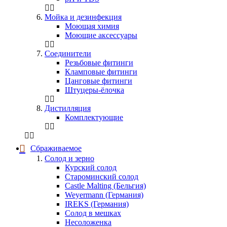
Мойка и дезинфекция
Моющая химия
Моющие аксессуары
Соединители
Резьбовые фитинги
Кламповые фитинги
Цанговые фитинги
Штуцеры-ёлочка
Дистилляция
Комплектующие
Сбраживаемое
Солод и зерно
Курский солод
Староминский солод
Castle Malting (Бельгия)
Weyermann (Германия)
IREKS (Германия)
Солод в мешках
Несоложенка