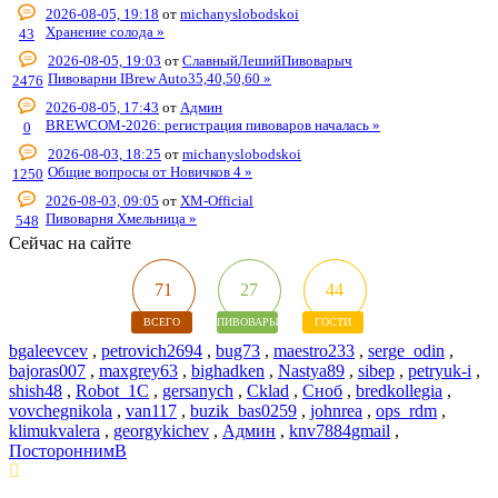
2026-08-05, 19:18
от
michanyslobodskoi
Хранение солода »
43
2026-08-05, 19:03
от
СлавныйЛешийПивоварыч
Пивоварни IBrew Auto35,40,50,60 »
2476
2026-08-05, 17:43
от
Админ
BREWCOM-2026: регистрация пивоваров началась »
0
2026-08-03, 18:25
от
michanyslobodskoi
Общие вопросы от Новичков 4 »
1250
2026-08-03, 09:05
от
XM-Official
Пивоварня Хмельница »
548
Сейчас на сайте
71
27
44
ВСЕГО
ПИВОВАРЫ
ГОСТИ
bgaleevcev
,
petrovich2694
,
bug73
,
maestro233
,
serge_odin
,
bajoras007
,
maxgrey63
,
bighadken
,
Nastya89
,
sibep
,
petryuk-i
,
shish48
,
Robot_1C
,
gersanych
,
Cklad
,
Сноб
,
bredkollegia
,
vovchegnikola
,
van117
,
buzik_bas0259
,
johnrea
,
ops_rdm
,
klimukvalera
,
georgykichev
,
Админ
,
knv7884gmail
,
ПостороннимВ