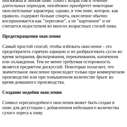
неизбежна в любом пиве. Пиво с возрастом в течение
длительных периодов, неизбежно приобретет некоторые
окислительные характеры; однако, в том пиве, которое, как
правило, содержит больше спирта, окисление обычно
воспринимается как "хересовое", а не "картонное" и не
считается недостатком во многих возрастных стилей пива.
Предотвращения окисления
Самый простой способ, чтобы избежать окисление - это
предотвратить горячую аэрацию и не разбрызгивать сусло во
время затирания, фильтрования, перекачивания, кипячения
или охлаждения. Тем не менее требуемая осторожность
является предметом дискуссий. Некоторые полагают, что
значительное окисление происходит только при коммерческом
производстве или при повышенном количестве брызг во
время домашнего производства.
Создание подобия окисления
Символ хересаподобного окисления может быть создан в
пиве для дегустации с добавлением небольшого количества
сухого хереса к пиву.