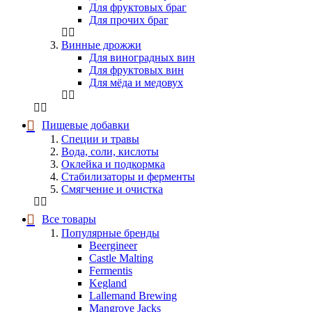
Для фруктовых браг
Для прочих браг
Винные дрожжи
Для виноградных вин
Для фруктовых вин
Для мёда и медовух
Пищевые добавки
Специи и травы
Вода, соли, кислоты
Оклейка и подкормка
Стабилизаторы и ферменты
Смягчение и очистка
Все товары
Популярные бренды
Beergineer
Castle Malting
Fermentis
Kegland
Lallemand Brewing
Mangrove Jacks