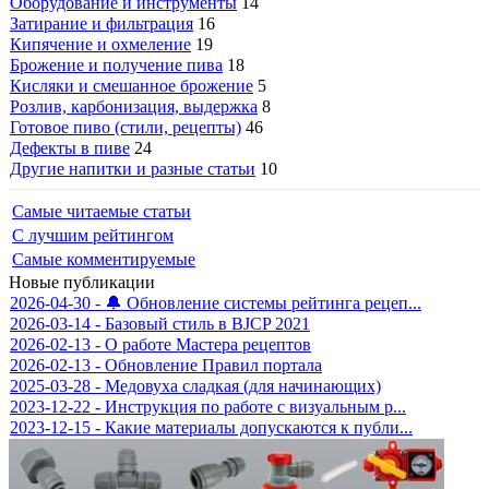
Оборудование и инструменты
14
Затирание и фильтрация
16
Кипячение и охмеление
19
Брожение и получение пива
18
Кисляки и смешанное брожение
5
Розлив, карбонизация, выдержка
8
Готовое пиво (стили, рецепты)
46
Дефекты в пиве
24
Другие напитки и разные статьи
10
Самые читаемые статьи
С лучшим рейтингом
Самые комментируемые
Новые публикации
2026-04-30 - 🔔 Обновление системы рейтинга рецеп...
2026-03-14 - Базовый стиль в BJCP 2021
2026-02-13 - О работе Мастера рецептов
2026-02-13 - Обновление Правил портала
2025-03-28 - Медовуха сладкая (для начинающих)
2023-12-22 - Инструкция по работе с визуальным р...
2023-12-15 - Какие материалы допускаются к публи...