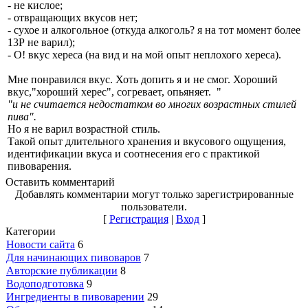
- не кислое;
- отвращающих вкусов нет;
- сухое и алкогольное (откуда алкоголь? я на тот момент более
13Р не варил);
- О! вкус хереса (на вид и на мой опыт неплохого хереса).
Мне понравился вкус. Хоть допить я и не смог. Хороший
вкус,"хороший херес", согревает, опьяняет. "
"и не считается недостатком во многих возрастных стилей
пива".
Но я не варил возрастной стиль.
Такой опыт длительного хранения и вкусового ощущения,
идентификации вкуса и соотнесения его с практикой
пивоварения.
Оставить комментарий
Добавлять комментарии могут только зарегистрированные
пользователи.
[
Регистрация
|
Вход
]
Категории
Новости сайта
6
Для начинающих пивоваров
7
Авторские публикации
8
Водоподготовка
9
Ингредиенты в пивоварении
29