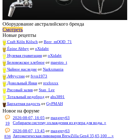
Оборудование австралийского бренда
Смотреть
Новые рецепты
Craft Köln Kölsch
от
Beer_mOOD_71
Épine Abbey
от
oXidabt
Нулевая гравитация
от
oXidabt
Беловежское хлебное
от
maestro_t
Чайное наследие
от
Narkxmania
АФгустин
от
fvvn1973
Довольный Янки
от
rexfoxxx
Рисовый залив
от
Stan_Lee
Тотальный недоброд
от
ahs3891
Бархатная радость
от
GyPMAH
Новое на форуме
2026-08-07, 16:05
от
maxgrey63
Собираем систему охлаждения из кулера для воды. »
19
2026-08-07, 13:45
от
maxgrey63
Автоматическая пивоварня BrewZilla Gen4 35,65,100 ... »
836