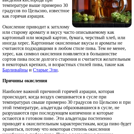
температуре выше примерно 30
градусов по Цельсию, известное
как горячая аэрация.
Окисление приводит к затхлому
или старому аромату и вкусу часто описываемому как
картонный или мокрый картон, бумага, черствый хлеб, или
иногда херес. Картонные окисленные вкусы и ароматы не
считаются подходящими в любом стиле пива. Тем не менее,
херес, как символ окисления появляется в большинстве
сортов пива после долгого старения и считается желательным
в некоторых крепких, и возрастных стилей пива, такие как
Барливайны
и
Старые Эли
.
Причины окисления
Наиболее важной причиной горячей аэрации, которая
происходит, когда воздух смешивается в сусле при
температурах свыше примерно 30 градусов по Цельсию и при
этой температуре, альдегиды образовавшиеся в сусле, не
разрушаются при последующем кипячении и которые
остаются в готовом пиве. Эти альдегиды постепенно
приводят к окислительным характеристикам, когда пиво будет
храниться, потому что некоторая степень окисления