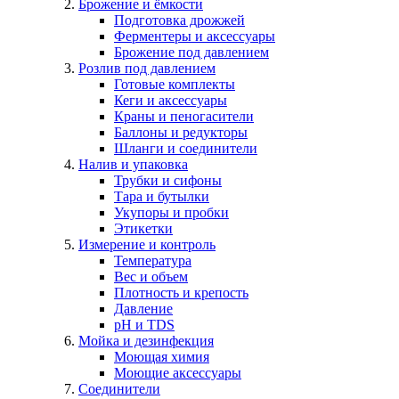
Брожение и ёмкости
Подготовка дрожжей
Ферментеры и аксессуары
Брожение под давлением
Розлив под давлением
Готовые комплекты
Кеги и аксессуары
Краны и пеногасители
Баллоны и редукторы
Шланги и соединители
Налив и упаковка
Трубки и сифоны
Тара и бутылки
Укупоры и пробки
Этикетки
Измерение и контроль
Температура
Вес и объем
Плотность и крепость
Давление
pH и TDS
Мойка и дезинфекция
Моющая химия
Моющие аксессуары
Соединители