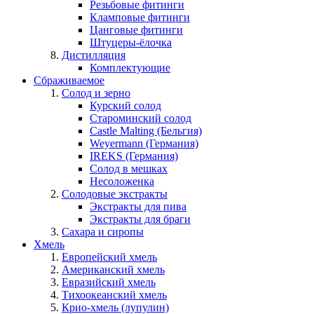
Резьбовые фитинги
Кламповые фитинги
Цанговые фитинги
Штуцеры-ёлочка
Дистилляция
Комплектующие
Сбраживаемое
Солод и зерно
Курский солод
Староминский солод
Castle Malting (Бельгия)
Weyermann (Германия)
IREKS (Германия)
Солод в мешках
Несоложенка
Солодовые экстракты
Экстракты для пива
Экстракты для браги
Сахара и сиропы
Хмель
Европейский хмель
Американский хмель
Евразийский хмель
Тихоокеанский хмель
Крио-хмель (лупулин)