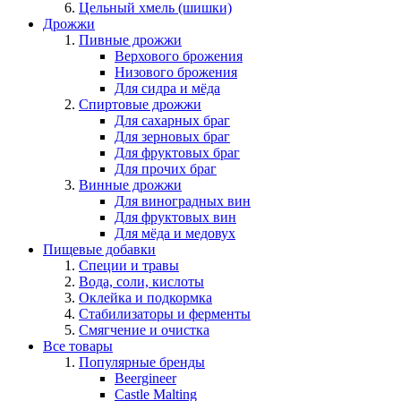
Цельный хмель (шишки)
Дрожжи
Пивные дрожжи
Верхового брожения
Низового брожения
Для сидра и мёда
Спиртовые дрожжи
Для сахарных браг
Для зерновых браг
Для фруктовых браг
Для прочих браг
Винные дрожжи
Для виноградных вин
Для фруктовых вин
Для мёда и медовух
Пищевые добавки
Специи и травы
Вода, соли, кислоты
Оклейка и подкормка
Стабилизаторы и ферменты
Смягчение и очистка
Все товары
Популярные бренды
Beergineer
Castle Malting