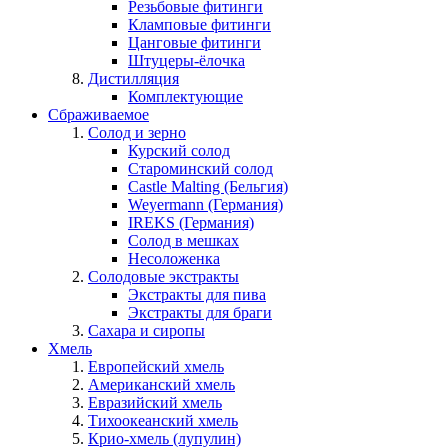
Резьбовые фитинги
Кламповые фитинги
Цанговые фитинги
Штуцеры-ёлочка
Дистилляция
Комплектующие
Сбраживаемое
Солод и зерно
Курский солод
Староминский солод
Castle Malting (Бельгия)
Weyermann (Германия)
IREKS (Германия)
Солод в мешках
Несоложенка
Солодовые экстракты
Экстракты для пива
Экстракты для браги
Сахара и сиропы
Хмель
Европейский хмель
Американский хмель
Евразийский хмель
Тихоокеанский хмель
Крио-хмель (лупулин)