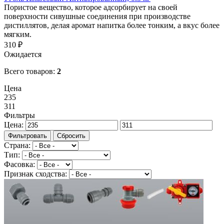
Пористое вещество, которое адсорбирует на своей
поверхности сивушные соединения при производстве
дистиллятов, делая аромат напитка более тонким, а вкус более
мягким.
310 ₽
Ожидается
Всего товаров:
2
Цена
235
311
Фильтры
Цена:
Фильтровать
Сбросить
Страна:
Тип:
Фасовка:
Признак сходства: