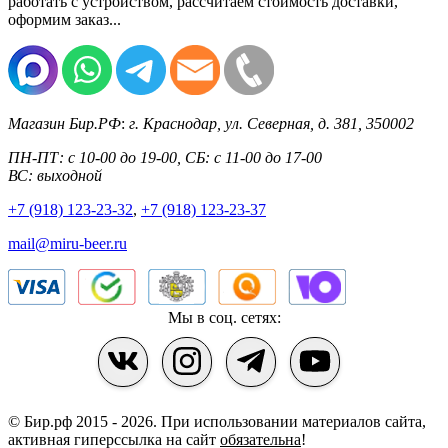
работать с устройством, рассчитаем стоимость доставки,
оформим заказ...
Магазин Бир.РФ
:
г. Краснодар
,
ул. Северная, д. 381
,
350002
ПН-ПТ: с 10-00 до 19-00, СБ: с 11-00 до 17-00
ВС: выходной
+7 (918) 123-23-32
,
+7 (918) 123-23-37
mail@miru-beer.ru
Мы в соц. сетях:
© Бир.рф 2015 - 2026.
При использовании материалов сайта,
активная гиперссылка на сайт
обязательна
!