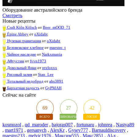
Оборудование австралийского бренда
Смотреть
Новые рецепты
Craft Köln Kölsch
от
Beer_mOOD_71
Épine Abbey
от
oXidabt
Нулевая гравитация
от
oXidabt
Беловежское хлебное
от
maestro_t
Чайное наследие
от
Narkxmania
АФгустин
от
fvvn1973
Довольный Янки
от
rexfoxxx
Рисовый залив
от
Stan_Lee
Тотальный недоброд
от
ahs3891
Бархатная радость
от
GyPMAH
Сейчас на сайте
69
27
42
ВСЕГО
ПИВОВАРЫ
ГОСТИ
kosmozol
,
qd_maroder
,
bajoras007
,
fortunaru
,
johnrea
,
Nastya89
,
mart1971
,
gersanych
,
AlexKr
,
Gysev777
,
Barnauldiscovery
,
maestro233
,
melvic1976
,
Максим555
,
Макс2851
,
Al-x
,