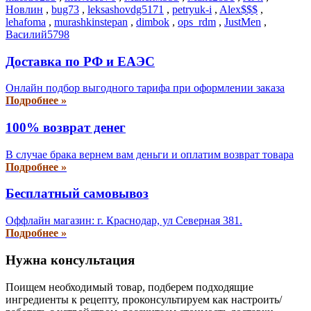
Новлин
,
bug73
,
leksashovdg5171
,
petryuk-i
,
Alex$$$
,
lehafoma
,
murashkinstepan
,
dimbok
,
ops_rdm
,
JustMen
,
Василий5798
Доставка по РФ и EAЭС
Онлайн подбор выгодного тарифа при оформлении заказа
Подробнее »
100% возврат денег
В случае брака вернем вам деньги и оплатим возврат товара
Подробнее »
Бесплатный самовывоз
Оффлайн магазин: г. Краснодар, ул Северная 381.
Подробнее »
Нужна консультация
Поищем необходимый товар, подберем подходящие
ингредиенты к рецепту, проконсультируем как настроить/