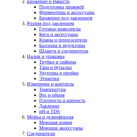
Брожение и ёмкости
Подготовка дрожжей
Ферментеры и аксессуары
Брожение под давлением
Розлив под давлением
Готовые комплекты
Кеги и аксессуары
Краны и пеногасители
Баллоны и редукторы
Шланги и соединители
Налив и упаковка
Трубки и сифоны
Тара и бутылки
Укупоры и пробки
Этикетки
Измерение и контроль
Температура
Вес и объем
Плотность и крепость
Давление
pH и TDS
Мойка и дезинфекция
Моющая химия
Моющие аксессуары
Соединители