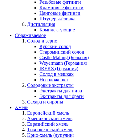
Резьбовые фитинги
Кламповые фитинги
Цанговые фитинги
Штуцеры-ёлочка
Дистилляция
Комплектующие
Сбраживаемое
Солод и зерно
Курский солод
Староминский солод
Castle Malting (Бельгия)
Weyermann (Германия)
IREKS (Германия)
Солод в мешках
Несоложенка
Солодовые экстракты
Экстракты для пива
Экстракты для браги
Сахара и сиропы
Хмель
Европейский хмель
Американский хмель
Евразийский хмель
Тихоокеанский хмель
Крио-хмель (лупулин)