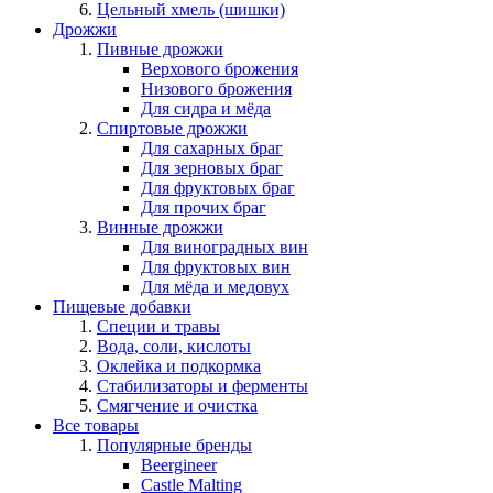
Цельный хмель (шишки)
Дрожжи
Пивные дрожжи
Верхового брожения
Низового брожения
Для сидра и мёда
Спиртовые дрожжи
Для сахарных браг
Для зерновых браг
Для фруктовых браг
Для прочих браг
Винные дрожжи
Для виноградных вин
Для фруктовых вин
Для мёда и медовух
Пищевые добавки
Специи и травы
Вода, соли, кислоты
Оклейка и подкормка
Стабилизаторы и ферменты
Смягчение и очистка
Все товары
Популярные бренды
Beergineer
Castle Malting