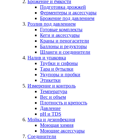
Брожение и ёмкости
Подготовка дрожжей
Ферментеры и аксессуары
Брожение под давлением
Розлив под давлением
Готовые комплекты
Кеги и аксессуары
Краны и пеногасители
Баллоны и редукторы
Шланги и соединители
Налив и упаковка
Трубки и сифоны
Тара и бутылки
Укупоры и пробки
Этикетки
Измерение и контроль
Температура
Вес и объем
Плотность и крепость
Давление
pH и TDS
Мойка и дезинфекция
Моющая химия
Моющие аксессуары
Соединители