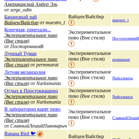
Американский Амбер Эль
от
serge_odin
Вайцен/Вайсбир
Банановый рай
maestro_t
Вайцен/Вайсбир
от
maestro_t
Конечная, приехали...
Экспериментальное
Экспериментальное пиво
пиво (Вне стиля)
Посторонним
(Вне стиля)
от
ПостороннимВ
Экспериментальное
Лунный Туман
пиво (Вне стиля)
Экспериментальное пиво
permmarat
(Вне стиля)
от
permmarat
Экспериментальное
Летняя меланхолия
пиво (Вне стиля)
Экспериментальное пиво
Narkxmania
(Вне стиля)
от
Narkxmania
Экспериментальное
Отдых в Простоквашино
пиво (Вне стиля)
Экспериментальное пиво
Narkxmania
(Вне стиля)
от
Narkxmania
В лаборатории варят пиво
Экспериментальное
Экспериментальное пиво
пиво (Вне стиля)
СлавныйЛеши
(Вне стиля)
от
СлавныйЛешийПивоварыч
Banana Bird 🐦
Вайцен/Вайсбир