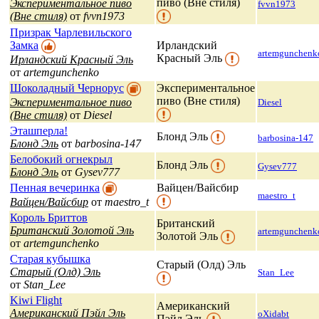
пиво (Вне стиля)
Экспериментальное пиво
fvvn1973
(Вне стиля)
от
fvvn1973
Призрак Чарлевильского
Замка
Ирландский
artemgunchenk
Красный Эль
Ирландский Красный Эль
от
artemgunchenko
Шоколадный Чернорус
Экспериментальное
пиво (Вне стиля)
Экспериментальное пиво
Diesel
(Вне стиля)
от
Diesel
Эташперла!
Блонд Эль
barbosina-147
Блонд Эль
от
barbosina-147
Белобокий огнекрыл
Блонд Эль
Gysev777
Блонд Эль
от
Gysev777
Пенная вечеринка
Вайцен/Вайсбир
maestro_t
Вайцен/Вайсбир
от
maestro_t
Король Бриттов
Британский
Британский Золотой Эль
artemgunchenk
Золотой Эль
от
artemgunchenko
Старая кубышка
Старый (Олд) Эль
Старый (Олд) Эль
Stan_Lee
от
Stan_Lee
Kiwi Flight
Американский
Американский Пэйл Эль
oXidabt
Пэйл Эль