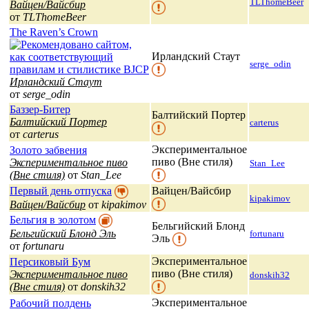
TLThomeBeer
Вайцен/Вайсбир
от
TLThomeBeer
The Raven’s Crown
Ирландский Стаут
serge_odin
Ирландский Стаут
от
serge_odin
Баззер-Битер
Балтийский Портер
Балтийский Портер
carterus
от
carterus
Экспериментальное
Золото забвения
пиво (Вне стиля)
Экспериментальное пиво
Stan_Lee
(Вне стиля)
от
Stan_Lee
Первый день отпуска
Вайцен/Вайсбир
kipakimov
Вайцен/Вайсбир
от
kipakimov
Бельгия в золотом
Бельгийский Блонд
Бельгийский Блонд Эль
fortunaru
Эль
от
fortunaru
Экспериментальное
Персиковый Бум
пиво (Вне стиля)
Экспериментальное пиво
donskih32
(Вне стиля)
от
donskih32
Экспериментальное
Рабочий полдень