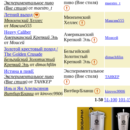
пиво (Вне стиля)
Экспериментальное пиво
maestro_t
(Вне стиля)
от
maestro_t
Летний выход
Мюнхенский
Мюнхенский Хеллес
Максим555
Хеллес
от
Максим555
Heavy Caliber
Американский
Американский Крепкий Эль
Моисей
Крепкий Эль
от
Моисей
Золотой крестовый поход /
Бельгийский
The Golden Crusade
Золотистый
dimachfilin
Бельгийский Золотистый
Крепкий Эль
Крепкий Эль
от
dimachfilin
Экспериментальное
Истина в пивЕ
пиво (Вне стиля)
Экспериментальное пиво
TAHKEP
(Вне стиля)
от
TAHKEP
Инь и Ян Апельсинов
Витбир/Бланш
kirovec9906
Витбир/Бланш
от
kirovec9906
1-50
51-100
101-1