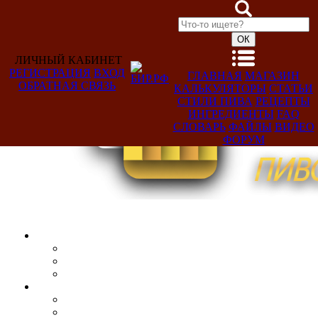
ЛИЧНЫЙ КАБИНЕТ
РЕГИСТРАЦИЯ
ВХОД
ГЛАВНАЯ
МАГАЗИН
ОБРАТНАЯ СВЯЗЬ
КАЛЬКУЛЯТОРЫ
СТАТЬИ
Добро
СТИЛИ ПИВА
РЕЦЕПТЫ
пожаловать,
ИНГРЕДИЕНТЫ
FAQ
Гость!
СЛОВАРЬ
ФАЙЛЫ
ВИДЕО
ФОРУМ