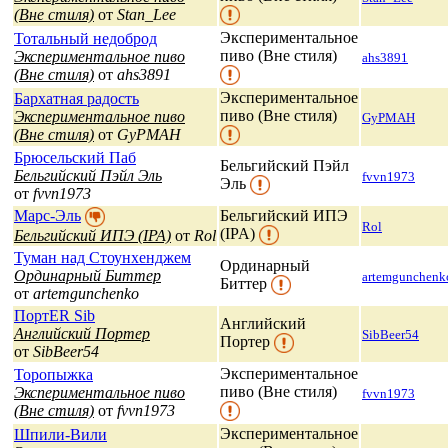
(Вне стиля)
от
Stan_Lee
Экспериментальное
Тотальный недоброд
пиво (Вне стиля)
Экспериментальное пиво
ahs3891
(Вне стиля)
от
ahs3891
Экспериментальное
Бархатная радость
пиво (Вне стиля)
Экспериментальное пиво
GyPMAH
(Вне стиля)
от
GyPMAH
Брюсельский Паб
Бельгийский Пэйл
Бельгийский Пэйл Эль
fvvn1973
Эль
от
fvvn1973
Марс-Эль
Бельгийский ИПЭ
Rol
(IPA)
Бельгийский ИПЭ (IPA)
от
Rol
Туман над Стоунхенджем
Ординарный
Ординарный Биттер
artemgunchenk
Биттер
от
artemgunchenko
ПортER Sib
Английский
Английский Портер
SibBeer54
Портер
от
SibBeer54
Экспериментальное
Торопыжка
пиво (Вне стиля)
Экспериментальное пиво
fvvn1973
(Вне стиля)
от
fvvn1973
Экспериментальное
Шпили-Вили