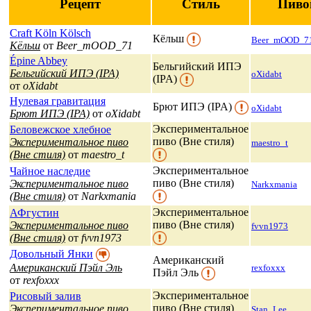
Рецепт
Стиль
Пиво
Craft Köln Kölsch
Кёльш
Beer_mOOD_7
Кёльш
от
Beer_mOOD_71
Épine Abbey
Бельгийский ИПЭ
Бельгийский ИПЭ (IPA)
oXidabt
(IPA)
от
oXidabt
Нулевая гравитация
Брют ИПЭ (IPA)
oXidabt
Брют ИПЭ (IPA)
от
oXidabt
Экспериментальное
Беловежское хлебное
пиво (Вне стиля)
Экспериментальное пиво
maestro_t
(Вне стиля)
от
maestro_t
Экспериментальное
Чайное наследие
пиво (Вне стиля)
Экспериментальное пиво
Narkxmania
(Вне стиля)
от
Narkxmania
Экспериментальное
АФгустин
пиво (Вне стиля)
Экспериментальное пиво
fvvn1973
(Вне стиля)
от
fvvn1973
Довольный Янки
Американский
Американский Пэйл Эль
rexfoxxx
Пэйл Эль
от
rexfoxxx
Экспериментальное
Рисовый залив
пиво (Вне стиля)
Экспериментальное пиво
Stan_Lee