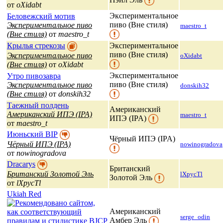
от
oXidabt
Экспериментальное
Беловежский мотив
пиво (Вне стиля)
Экспериментальное пиво
maestro_t
(Вне стиля)
от
maestro_t
Крылья стрекозы
Экспериментальное
пиво (Вне стиля)
Экспериментальное пиво
oXidabt
(Вне стиля)
от
oXidabt
Экспериментальное
Утро пивозавра
пиво (Вне стиля)
Экспериментальное пиво
donskih32
(Вне стиля)
от
donskih32
Таежный полдень
Американский
Американский ИПЭ (IPA)
maestro_t
ИПЭ (IPA)
от
maestro_t
Июньский BIP
Чёрный ИПЭ (IPA)
Чёрный ИПЭ (IPA)
nowinogradova
от
nowinogradova
Dracarys
Британский
Британский Золотой Эль
lXpycTl
Золотой Эль
от
lXpycTl
Ukiah Red
Американский
serge_odin
Амбер Эль