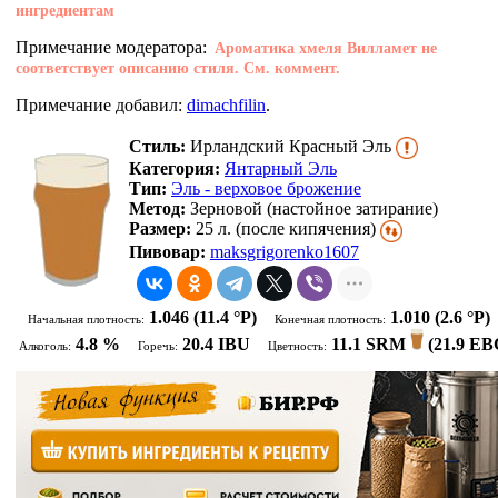
ингредиентам
Примечание модератора:
Ароматика хмеля Вилламет не
соответствует описанию стиля. См. коммент.
Примечание добавил:
dimachfilin
.
Стиль:
Ирландский Красный Эль
Категория:
Янтарный Эль
Тип:
Эль - верховое брожение
Метод:
Зерновой (настойное затирание)
Размер:
25 л. (после кипячения)
Пивовар:
maksgrigorenko1607
1.046
(11.4 °P)
1.010
(2.6 °P)
Начальная плотность:
Конечная плотность:
4.8 %
20.4 IBU
11.1 SRM
(
21.9 EB
Алкоголь:
Горечь:
Цветность: