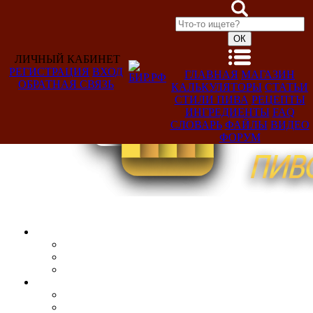
ЛИЧНЫЙ КАБИНЕТ
РЕГИСТРАЦИЯ
ВХОД
ГЛАВНАЯ
МАГАЗИН
ОБРАТНАЯ СВЯЗЬ
КАЛЬКУЛЯТОРЫ
СТАТЬИ
Добро
СТИЛИ ПИВА
РЕЦЕПТЫ
пожаловать,
ИНГРЕДИЕНТЫ
FAQ
Гость!
СЛОВАРЬ
ФАЙЛЫ
ВИДЕО
ФОРУМ