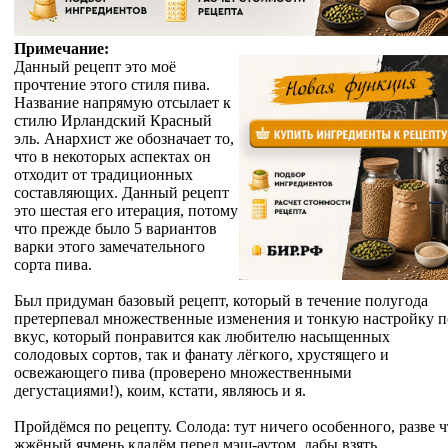
Примечание:
Данный рецепт это моё
прочтение этого стиля пива.
Название напрямую отсылает к
стилю Ирландский Красный
эль. Анархист же обозначает то,
что в некоторых аспектах он
отходит от традиционных
составляющих. Данный рецепт
это шестая его итерация, потому
что прежде было 5 вариантов
варки этого замечательного
сорта пива.
Был придуман базовый рецепт, который в течение полугода
претерпевал множественные изменения и тонкую настройку п
вкус, который понравится как любителю насыщенных
солодовых сортов, так и фанату лёгкого, хрустящего и
освежающего пива (проверено множественными
дегустациями!), коим, кстати, являюсь и я.
Пройдёмся по рецепту. Солода: тут ничего особенного, разве ч
жжёный ячмень кладём перед мэш-аутом, дабы взять