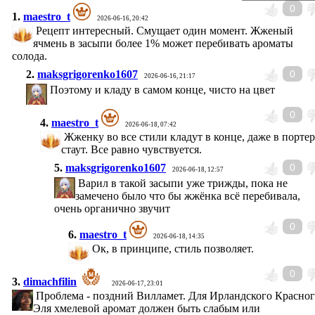
0
1.
maestro_t
2026-06-16, 20:42
Рецепт интересный. Смущает один момент. Жженый
ячмень в засыпи более 1% может перебивать ароматы
солода.
2.
maksgrigorenko1607
0
2026-06-16, 21:17
Поэтому и кладу в самом конце, чисто на цвет
0
4.
maestro_t
2026-06-18, 07:42
Жженку во все стили кладут в конце, даже в портер
стаут. Все равно чувствуется.
5.
maksgrigorenko1607
0
2026-06-18, 12:57
Варил в такой засыпи уже трижды, пока не
замечено было что бы жжёнка всё перебивала,
очень органично звучит
0
6.
maestro_t
2026-06-18, 14:35
Ок, в принципе, стиль позволяет.
0
3.
dimachfilin
2026-06-17, 23:01
Проблема - поздний Вилламет. Для Ирландского Красно
Эля хмелевой аромат должен быть слабым или