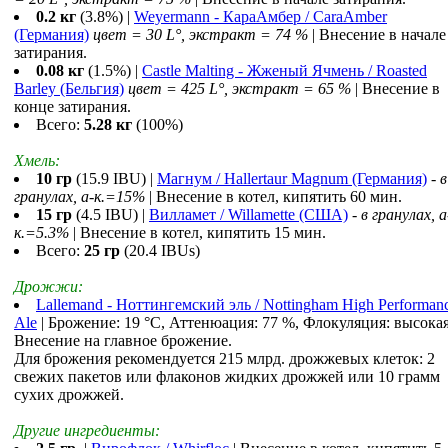
0.2 кг
(3.8%) |
Weyermann - КараАмбер / CaraAmber
(Германия)
цвет = 30 L°, экстракт = 74 %
| Внесение в начале
затирания.
0.08 кг
(1.5%) |
Castle Malting - Жженый Ячмень / Roasted
Barley (Бельгия)
цвет = 425 L°, экстракт = 65 %
| Внесение в
конце затирания.
Всего:
5.28 кг
(100%)
Хмель:
10 гр
(15.9 IBU) |
Магнум / Hallertaur Magnum (Германия)
-
в
гранулах, a-к.=15%
| Внесение в котел, кипятить 60 мин.
15 гр
(4.5 IBU) |
Вилламет / Willamette (США)
-
в гранулах, a
к.=5.3%
| Внесение в котел, кипятить 15 мин.
Всего:
25 гр
(20.4 IBUs)
Дрожжи:
Lallemand - Ноттингемский эль / Nottingham High Performan
Ale
| Брожение: 19 °С, Аттенюация: 77 %, Флокуляция: высокая
Внесение на главное брожение.
Для брожения рекомендуется 215 млрд. дрожжевых клеток: 2
свежих пакетов или флаконов жидких дрожжей или 10 грамм
сухих дрожжей.
Другие ингредиенты: