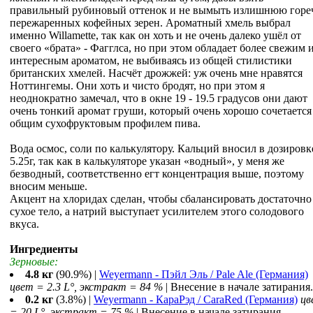
правильный рубиновый оттенок и не вымыть излишнюю горе
пережаренных кофейных зерен. Ароматный хмель выбрал
именно Willamette, так как он хоть и не очень далеко ушёл от
своего «брата» - Фагглса, но при этом обладает более свежим 
интересным ароматом, не выбиваясь из общей стилистики
британских хмелей. Насчёт дрожжей: уж очень мне нравятся
Ноттингемы. Они хоть и чисто бродят, но при этом я
неоднократно замечал, что в окне 19 - 19.5 градусов они дают
очень тонкий аромат груши, который очень хорошо сочетается
общим сухофруктовым профилем пива.
Вода осмос, соли по калькулятору. Кальций вносил в дозировк
5.25г, так как в калькуляторе указан «водный», у меня же
безводный, соответственно егт концентрация выше, поэтому
вносим меньше.
Акцент на хлоридах сделан, чтобы сбалансировать достаточно
сухое тело, а натрий выступает усилителем этого солодового
вкуса.
Ингредиенты
Зерновые:
4.8 кг
(90.9%) |
Weyermann - Пэйл Эль / Pale Ale (Германия)
цвет = 2.3 L°, экстракт = 84 %
| Внесение в начале затирания.
0.2 кг
(3.8%) |
Weyermann - КараРэд / CaraRed (Германия)
цв
= 20 L°, экстракт = 75 %
| Внесение в начале затирания.