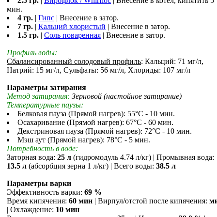
2.5 гр.
|
Вирофлок / Whirfloc
| Внесение в котел, кипятить 5
мин.
4 гр.
|
Гипс
| Внесение в затор.
7 гр.
|
Кальций хлористый
| Внесение в затор.
1.5 гр.
|
Соль поваренная
| Внесение в затор.
Профиль воды:
Сбалансированный солодовый профиль
: Кальций: 71 мг/л,
Натрий: 15 мг/л, Сульфаты: 56 мг/л, Хлориды: 107 мг/л
Параметры затирания
Метод затирания:
Зерновой (настойное затирание)
Температурные паузы:
Белковая пауза (Прямой нагрев): 55°С - 10 мин.
Осахаривание (Прямой нагрев): 67°С - 60 мин.
Декстриновая пауза (Прямой нагрев): 72°С - 10 мин.
Мэш аут (Прямой нагрев): 78°С - 5 мин.
Потребность в воде:
Заторная вода:
25 л
(гидромодуль 4.74 л/кг) | Промывная вода:
13.5 л
(абсорбция зерна 1 л/кг) | Всего воды:
38.5 л
Параметры варки
Эффективность варки:
69 %
Время кипячения:
60 мин
| Вирпул/отстой после кипячения:
м
| Охлаждение:
10 мин