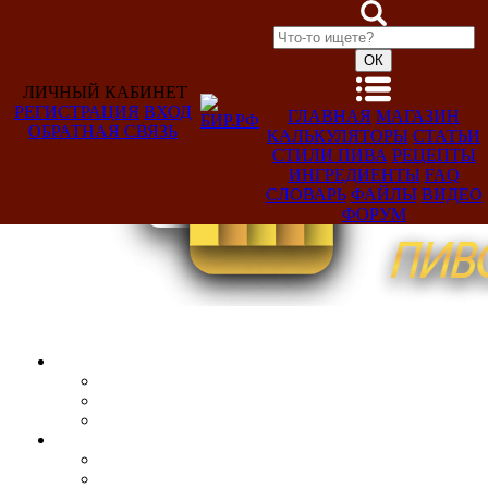
ЛИЧНЫЙ КАБИНЕТ
РЕГИСТРАЦИЯ
ВХОД
ГЛАВНАЯ
МАГАЗИН
ОБРАТНАЯ СВЯЗЬ
КАЛЬКУЛЯТОРЫ
СТАТЬИ
Добро
СТИЛИ ПИВА
РЕЦЕПТЫ
пожаловать,
ИНГРЕДИЕНТЫ
FAQ
Гость!
СЛОВАРЬ
ФАЙЛЫ
ВИДЕО
ФОРУМ