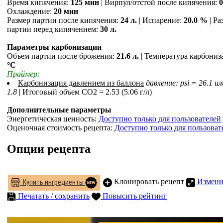
Время кипячения:
125 мин
| Вирпул/отстой после кипячения:
Охлаждение:
20 мин
Размер партии после кипячения:
24 л.
| Испарение:
20.0 %
| Ра
партии перед кипячением:
30 л.
Параметры карбонизации
Объем партии после брожения:
21.6 л.
| Температура карбониз
°С
Праймер:
Карбонизация давлением из баллона
давление: psi = 26.1 ил
1.8
| Итоговый объем СO2 = 2.53 (5.06 г/л)
Дополнительные параметры
Энергетическая ценность:
Доступно только для пользователей
Оценочная стоимость рецепта:
Доступно только для пользоват
Опции рецепта
Клонировать рецепт
Измени
Купить ингредиенты
Печатать / сохранить
Повысить рейтинг