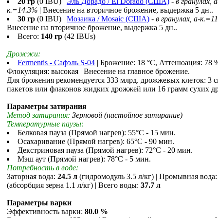
20 гр
(0 IBU) |
Эль Дорадо / El Dorado (США)
-
в гранулах, a
к.=14.3%
| Внесение на вторичное брожение, выдержка 5 дн..
30 гр
(0 IBU) |
Мозаика / Mosaic (США)
-
в гранулах, a-к.=1
Внесение на вторичное брожение, выдержка 5 дн..
Всего:
140 гр
(42 IBUs)
Дрожжи:
Fermentis - Сафэль S-04
| Брожение: 18 °С, Аттенюация: 78 
Флокуляция: высокая | Внесение на главное брожение.
Для брожения рекомендуется 333 млрд. дрожжевых клеток: 3 
пакетов или флаконов жидких дрожжей или 16 грамм сухих д
Параметры затирания
Метод затирания:
Зерновой (настойное затирание)
Температурные паузы:
Белковая пауза (Прямой нагрев): 55°С - 15 мин.
Осахаривание (Прямой нагрев): 65°С - 90 мин.
Декстриновая пауза (Прямой нагрев): 72°С - 20 мин.
Мэш аут (Прямой нагрев): 78°С - 5 мин.
Потребность в воде:
Заторная вода:
24.5 л
(гидромодуль 3.5 л/кг) | Промывная вода
(абсорбция зерна 1.1 л/кг) | Всего воды:
37.7 л
Параметры варки
Эффективность варки:
80.0 %