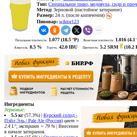
Тип:
Специальное пиво, медовуха, сидр и проч
Метод:
Зерновой (настойное затирание)
Размер:
24 л. (после кипячения)
Пивовар:
wiktor123
1.077
(18.5 °P)
1.016
(4.1 
Начальная плотность:
Конечная плотность:
8.5 %
42.0 IBU
5.2 SRM
(
10.2
Алкоголь:
Горечь:
Цветность:
Ингредиенты
Зерновые:
5.5 кг
(57.3%) |
Курский солод -
Пэйл Эль / Pale Ale (Россия)
цвет =
2.4 L°, экстракт = 79 %
| Внесение
в начале затирания.