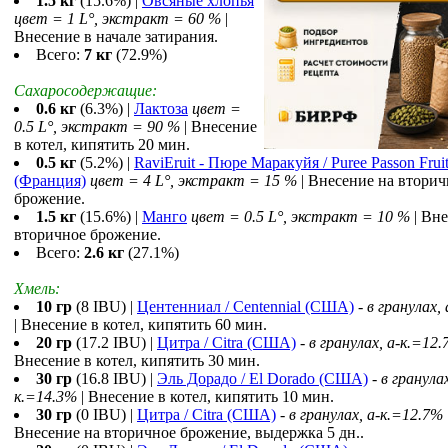
1.5 кг
(15.6%) |
Овсяные хлопья
цвет = 1 L°, экстракт = 60 %
|
Внесение в начале затирания.
Всего:
7 кг
(72.9%)
Сахаросодержащие:
0.6 кг
(6.3%) |
Лактоза
цвет =
0.5 L°, экстракт = 90 %
| Внесение
в котел, кипятить 20 мин.
0.5 кг
(5.2%) |
RaviEruit - Пюре Маракуйя / Puree Passon Frui
(Франция)
цвет = 4 L°, экстракт = 15 %
| Внесение на вторич
брожение.
1.5 кг
(15.6%) |
Манго
цвет = 0.5 L°, экстракт = 10 %
| Вне
вторичное брожение.
Всего:
2.6 кг
(27.1%)
Хмель:
10 гр
(8 IBU) |
Центенниал / Centennial (США)
-
в гранулах,
| Внесение в котел, кипятить 60 мин.
20 гр
(17.2 IBU) |
Цитра / Citra (США)
-
в гранулах, a-к.=12
Внесение в котел, кипятить 30 мин.
30 гр
(16.8 IBU) |
Эль Дорадо / El Dorado (США)
-
в гранулах
к.=14.3%
| Внесение в котел, кипятить 10 мин.
30 гр
(0 IBU) |
Цитра / Citra (США)
-
в гранулах, a-к.=12.7%
Внесение на вторичное брожение, выдержка 5 дн..