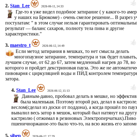
2.
Stan_Lee
2026-06-11, 14:33
Где-то я уже видел подобное затирание ( у какого-то аме
у наших на Брюкоме) - очень смелое решение... В разрез 
постулатам: " в этом случае нельзя гарантировать оптимальны
результат — баланс сахаров, полноту тела пива и другие
характеристики."
3.
maestro_t
2026-06-12, 14:49
Если метод затирания в мешках, то нет смысла делать
многопаузное затирание, температура и так будет плавать,
лучшем случае, от 62 до 67, затем медленный нагрев до 78, во
которого и пройдет декстриновая пауза. Это же не автоматиче
пивоварня с циркуляцией воды и ПИД контролем температур
затора.
4.
Stan_Lee
2026-06-12, 15:13
Давным-давно, пробовал делать в мешке, но эффектив
была маленькая. Поэтому второй раз, делал в кастрюле
веслом(сделал из доски от поддона), а когда прошёл по пауз
вывалил весь затор в мешок, который был натянут на друг
кастрюлю ( отжимал в резиновых Электроперчатках).Пиво
пшеничноржаное-это было что-то, на всю жизнь его запо
5.
sibep
2026-06-12, 17:29