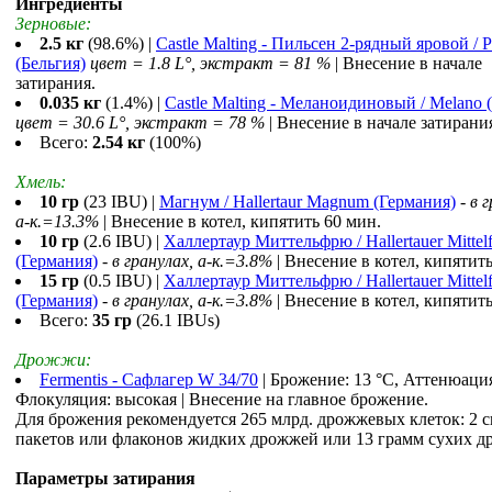
Ингредиенты
Зерновые:
2.5 кг
(98.6%) |
Castle Malting - Пильсен 2-рядный яровой / P
(Бельгия)
цвет = 1.8 L°, экстракт = 81 %
| Внесение в начале
затирания.
0.035 кг
(1.4%) |
Castle Malting - Меланоидиновый / Melano 
цвет = 30.6 L°, экстракт = 78 %
| Внесение в начале затирани
Всего:
2.54 кг
(100%)
Хмель:
10 гр
(23 IBU) |
Магнум / Hallertaur Magnum (Германия)
-
в 
a-к.=13.3%
| Внесение в котел, кипятить 60 мин.
10 гр
(2.6 IBU) |
Халлертаур Миттельфрю / Hallertauer Mittel
(Германия)
-
в гранулах, a-к.=3.8%
| Внесение в котел, кипятить
15 гр
(0.5 IBU) |
Халлертаур Миттельфрю / Hallertauer Mittel
(Германия)
-
в гранулах, a-к.=3.8%
| Внесение в котел, кипятить
Всего:
35 гр
(26.1 IBUs)
Дрожжи:
Fermentis - Сафлагер W 34/70
| Брожение: 13 °С, Аттенюация
Флокуляция: высокая | Внесение на главное брожение.
Для брожения рекомендуется 265 млрд. дрожжевых клеток: 2 
пакетов или флаконов жидких дрожжей или 13 грамм сухих д
Параметры затирания