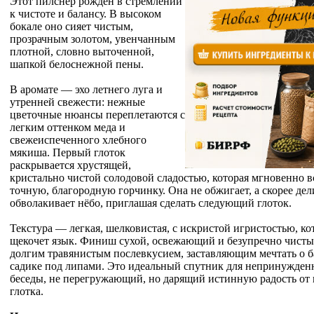
Этот пилснер рожден в стремлении
к чистоте и балансу. В высоком
бокале оно сияет чистым,
прозрачным золотом, увенчанным
плотной, словно выточенной,
шапкой белоснежной пены.
В аромате — эхо летнего луга и
утренней свежести: нежные
цветочные нюансы переплетаются с
легким оттенком меда и
свежеиспеченного хлебного
мякиша. Первый глоток
раскрывается хрустящей,
кристально чистой солодовой сладостью, которая мгновенно в
точную, благородную горчинку. Она не обжигает, а скорее де
обволакивает нёбо, приглашая сделать следующий глоток.
Текстура — легкая, шелковистая, с искристой игристостью, ко
щекочет язык. Финиш сухой, освежающий и безупречно чисты
долгим травянистым послевкусием, заставляющим мечтать о 
садике под липами. Это идеальный спутник для непринужден
беседы, не перегружающий, но дарящий истинную радость от
глотка.