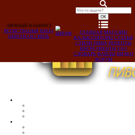
ЛИЧНЫЙ КАБИНЕТ
РЕГИСТРАЦИЯ
ВХОД
ГЛАВНАЯ
МАГАЗИН
ОБРАТНАЯ СВЯЗЬ
КАЛЬКУЛЯТОРЫ
СТАТЬИ
Добро
СТИЛИ ПИВА
РЕЦЕПТЫ
пожаловать,
ИНГРЕДИЕНТЫ
FAQ
Гость!
СЛОВАРЬ
ФАЙЛЫ
ВИДЕО
ФОРУМ