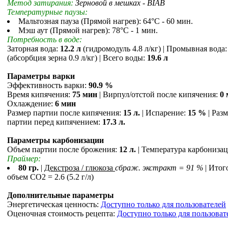
Метод затирания:
Зерновой в мешках - BIAB
Температурные паузы:
Мальтозная пауза (Прямой нагрев): 64°С - 60 мин.
Мэш аут (Прямой нагрев): 78°С - 1 мин.
Потребность в воде:
Заторная вода:
12.2 л
(гидромодуль 4.8 л/кг) | Промывная вода
(абсорбция зерна 0.9 л/кг) | Всего воды:
19.6 л
Параметры варки
Эффективность варки:
90.9 %
Время кипячения:
75 мин
| Вирпул/отстой после кипячения:
0
Охлаждение:
6 мин
Размер партии после кипячения:
15 л.
| Испарение:
15 %
| Раз
партии перед кипячением:
17.3 л.
Параметры карбонизации
Объем партии после брожения:
12 л.
| Температура карбониза
Праймер:
80 гр.
|
Декстроза / глюкоза
сбраж. экстракт = 91 %
| Ито
объем СO2 = 2.6 (5.2 г/л)
Дополнительные параметры
Энергетическая ценность:
Доступно только для пользователей
Оценочная стоимость рецепта:
Доступно только для пользоват