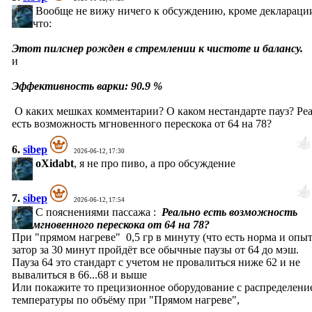
Вообще не вижу ничего к обсуждению, кроме деклараци
что:
Этот пилснер рожден в стремлении к чистоте и балансу.
и
Эффективность варки: 90.9 %
О каких мешках комментарии? О каком нестандарте пауз? Ре
есть возможность мгновенного перескока от 64 на 78?
6.
sibep
2026-06-12, 17:30
oXidabt
, я не про пиво, а про обсуждение
7.
sibep
2026-06-12, 17:54
С пояснениями пассажа :
Реально есть возможность
мгновенного перескока от 64 на 78?
При "прямом нагреве" 0,5 гр в минуту (что есть норма и опыт
затор за 30 минут пройдёт все обычные паузы от 64 до мэш.
Пауза 64 это стандарт с учетом не провалиться ниже 62 и не
вывалиться в 66...68 и выше
Или покажите то прецизионное оборудование с распределени
температуры по объёму при "Прямом нагреве",