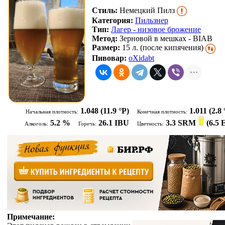
Стиль:
Немецкий Пилз
Категория:
Пильзнер
Тип:
Лагер - низовое брожение
Метод:
Зерновой в мешках - BIAB
Размер:
15 л. (после кипячения)
Пивовар:
oXidabt
1.048
(11.9 °P)
1.011
(2.8 
Начальная плотность:
Конечная плотность:
5.2 %
26.1 IBU
3.3 SRM
(
6.5
Алкоголь:
Горечь:
Цветность:
Примечание: