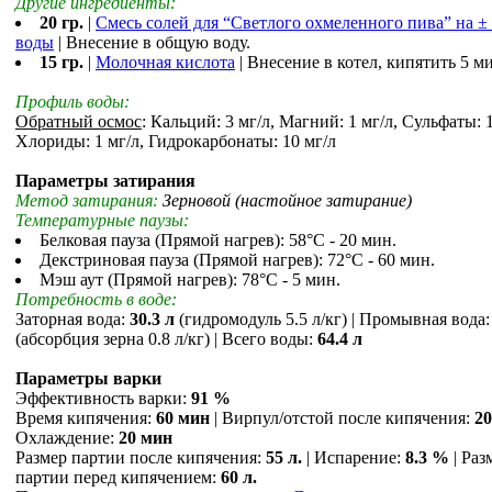
Другие ингредиенты:
20 гр.
|
Смесь солей для “Светлого охмеленного пива” на ± 
воды
| Внесение в общую воду.
15 гр.
|
Молочная кислота
| Внесение в котел, кипятить 5 м
Профиль воды:
Обратный осмос
: Кальций: 3 мг/л, Магний: 1 мг/л, Сульфаты: 1
Хлориды: 1 мг/л, Гидрокарбонаты: 10 мг/л
Параметры затирания
Метод затирания:
Зерновой (настойное затирание)
Температурные паузы:
Белковая пауза (Прямой нагрев): 58°С - 20 мин.
Декстриновая пауза (Прямой нагрев): 72°С - 60 мин.
Мэш аут (Прямой нагрев): 78°С - 5 мин.
Потребность в воде:
Заторная вода:
30.3 л
(гидромодуль 5.5 л/кг) | Промывная вода
(абсорбция зерна 0.8 л/кг) | Всего воды:
64.4 л
Параметры варки
Эффективность варки:
91 %
Время кипячения:
60 мин
| Вирпул/отстой после кипячения:
2
Охлаждение:
20 мин
Размер партии после кипячения:
55 л.
| Испарение:
8.3 %
| Раз
партии перед кипячением:
60 л.