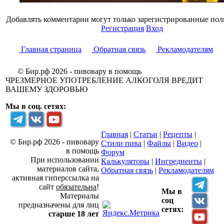
Добавлять комментарии могут только зарегистрированные пол
Регистрация
Вход
Главная страница
Обратная связь
Рекламодателям
© Бир.рф 2026 - пивовару в помощь
ЧРЕЗМЕРНОЕ УПОТРЕБЛЕНИЕ АЛКОГОЛЯ ВРЕДИТ
ВАШЕМУ ЗДОРОВЬЮ
Мы в соц. сетях:
Главная
|
Статьи
|
Рецепты
|
© Бир.рф 2026 - пивовару
Стили пива
|
Файлы
|
Видео
|
в помощь
Форум
При использовании
Калькуляторы
|
Ингредиенты
|
материалов сайта,
Обратная связь
|
Рекламодателям
активная гиперссылка на
сайт
обязательна
!
Мы в
Материалы
соц
предназначены для лиц
сетях:
старше 18 лет