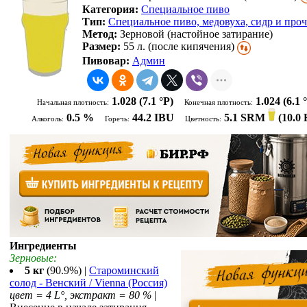
Категория:
Специальное пиво
Тип:
Специальное пиво, медовуха, сидр и проч
Метод:
Зерновой (настойное затирание)
Размер:
55 л. (после кипячения)
Пивовар:
Админ
1.028
(7.1 °P)
1.024
(6.1 
Начальная плотность:
Конечная плотность:
0.5 %
44.2 IBU
5.1 SRM
(
10.0
Алкоголь:
Горечь:
Цветность:
Ингредиенты
Зерновые:
5 кг
(90.9%) |
Староминский
солод - Венский / Vienna (Россия)
цвет = 4 L°, экстракт = 80 %
|