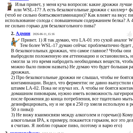
Илья привет, у меня куча вопросов: какие дрожжи лучше
или WSL-17? А есть безалкогольные дрожжи с киллер+ ф
(чтоб не сильно боятьсяконтаминации)? Как влияет на вкус п
использование солода с повышенным содержанием белка? А 44
не сильно горько для безалкогольного пива?
2.
Админ
2026-06-11, 15:16
Привет. 1) Я так думаю, что LA-01 это сухой аналог 
Тем более WSL-17 думаю сейчас проблематично будет 
В безалкогольных дрожжах, что самое главное? Чтобы они
выбродили положенную им аттенюацию и остановились, н
смогли за это время набродить необходимых веществ, чтоб
можно было пивом назвать) Не думаю что будет большая р
дрожжах.
2) Про безалкогольные дрожжи не слышал, чтобы не боятся
контаминации. Видел, что ферментис не давно выпустили
штамм LA-02. Пока не изучал их. А чтобы не боятся конт
домашним пивоварам, нужно иметь возможность лагериро
после брожения до конца потребления, все тщательно мыть
дезинфицировать, ну и не зря я 250 гр хмеля использую в р
50 л пива))
3) Не вижу взаимосвязи между алкоголем и горечью)) Кому
алкогольная IPA, к примеру, покажется горьким, все это дел
я считаю. Я люблю горькое пиво, поэтому и варю его)