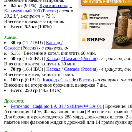
Внесение в начале затирания.
0.5 кг
(9.1%) |
Курский солод -
Карамельный 100 (Россия)
цвет =
38.2 L°, экстракт = 75 %
|
Внесение в начале затирания.
Всего:
5.5 кг
(100%)
Хмель:
30 гр
(11.2 IBU) |
Каскад /
Cascade (Россия)
-
в гранулах, a-
к.=6.3%
| Внесение в котел, кипятить 60 мин.
50 гр
(16.6 IBU) |
Каскад / Cascade (Россия)
-
в гранулах, a-
Внесение в котел, кипятить 30 мин.
70 гр
(16.4 IBU) |
Каскад / Cascade (Россия)
-
в гранулах, a-
Внесение в котел, кипятить 5 мин.
100 гр
(0 IBU) |
Каскад / Cascade (Россия)
-
в гранулах, a-к.
Внесение на вторичное брожение, выдержка 7 дн..
Всего:
250 гр
(44.2 IBUs)
Дрожжи:
Fermentis - СафБрю LA-01 / SafBrew™ LA-01
| Брожение: 18
Аттенюация: 14 %, Флокуляция: низкая | Внесение на главное 
Для брожения рекомендуется 288 млрд. дрожжевых клеток: 2 
пакетов или флаконов жидких дрожжей или 14 грамм сухих д