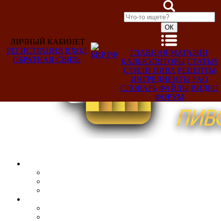
ЛИЧНЫЙ КАБИНЕТ
РЕГИСТРАЦИЯ
ВХОД
ГЛАВНАЯ
МАГАЗИН
ОБРАТНАЯ СВЯЗЬ
КАЛЬКУЛЯТОРЫ
СТАТЬИ
Добро
СТИЛИ ПИВА
РЕЦЕПТЫ
пожаловать,
ИНГРЕДИЕНТЫ
FAQ
Гость!
СЛОВАРЬ
ФАЙЛЫ
ВИДЕО
ФОРУМ