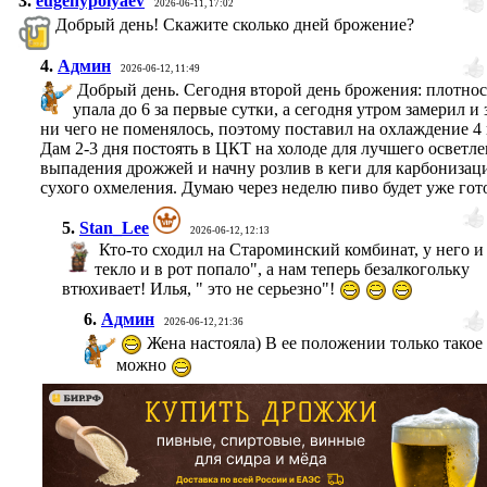
3.
eugenypolyaev
2026-06-11, 17:02
Добрый день! Скажите сколько дней брожение?
4.
Админ
2026-06-12, 11:49
Добрый день. Сегодня второй день брожения: плотнос
упала до 6 за первые сутки, а сегодня утром замерил и 
ни чего не поменялось, поэтому поставил на охлаждение 4 
Дам 2-3 дня постоять в ЦКТ на холоде для лучшего осветле
выпадения дрожжей и начну розлив в кеги для карбонизац
сухого охмеления. Думаю через неделю пиво будет уже гот
5.
Stan_Lee
2026-06-12, 12:13
Кто-то сходил на Староминский комбинат, у него и
текло и в рот попало", а нам теперь безалкогольку
втюхивает! Илья, " это не серьезно"!
6.
Админ
2026-06-12, 21:36
Жена настояла) В ее положении только такое
можно