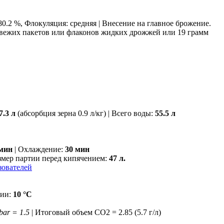
80.2 %, Флокуляция: средняя | Внесение на главное брожение.
свежих пакетов или флаконов жидких дрожжей или 19 грамм
7.3 л
(абсорбция зерна 0.9 л/кг) | Всего воды:
55.5 л
 мин
| Охлаждение:
30 мин
змер партии перед кипячением:
47 л.
зователей
ции:
10 °С
 bar = 1.5
| Итоговый объем СO2 = 2.85 (5.7 г/л)