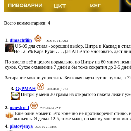
Всего комментариев
:
4
1.
dimachfilin
2026-06-04, 16:13
US-05 для стиля - хороший выбор, Цитра и Каскад в стил
Но 12.5% Кара Руби . . . Для АПЭ это многовато, даст л
По хмелю всё в целом нормально, но Цитру на 60 минут немно
сухое. Сухое охмеление 7 дней я бы тоже сократил до 3-5 дней
Затирание можно упростить. Белковая пауза тут не нужна, а 72
3.
GyPMAH
2026-06-05, 12:50
Цитры у меня 30 грамм из открытого пакета лежит уже
2.
maestro_t
2026-06-04, 22:41
Еще один момент. Это конечно не противоречит стилю, но
выпьешь. Я делал 12.5, тоже мало, по моему мнению мини
4.
platovjenya
2026-06-21, 18:36