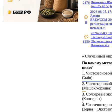
Пивоварни IBr
2476
Auto35,40,50,6
2026-08-05, 17
Админ
BREWCOM-20
0
регистрация п
началась »
2026-08-03, 18
michanyslobod
Общие вопрос
1250
Новичков 4 »
»
Случайный опр
По какому мето
пиво?
1.
Чистозерновой 
Grain)
2.
Чистозерново
(Мешок/корзина)
3.
Солодовые экс
(Консервы)
4.
Частичнозерно
(Зерна + Экстрак