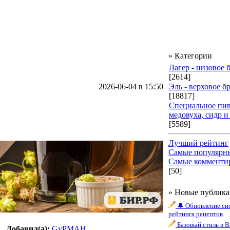
» Категории
Лагер - низовое
[2614]
2026-06-04 в 15:50
Эль - верховое б
[18817]
Специальное пив
медовуха, сидр и
[5589]
Лучший рейтинг
Самые популярн
Самые комменти
[50]
» Новые публик
🔔 Обновление си
рейтинга рецептов
Базовый стиль в 
Добавил(а):
GyPMAH