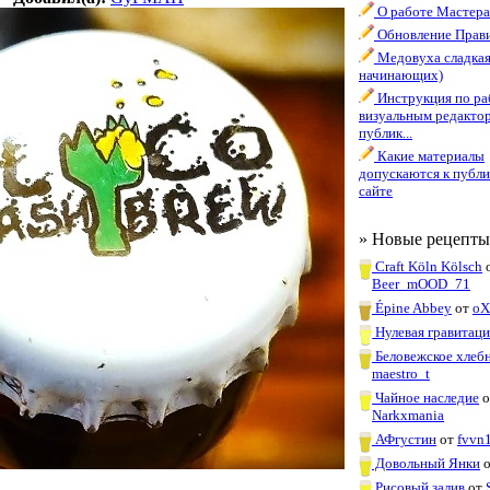
О работе Мастера
Обновление Прави
Медовуха сладкая
начинающих)
Инструкция по ра
визуальным редакто
публик...
Какие материалы
допускаются к публи
сайте
» Новые рецепты
Craft Köln Kölsch
Beer_mOOD_71
Épine Abbey
от
oX
Нулевая гравитаци
Беловежское хлеб
maestro_t
Чайное наследие
о
Narkxmania
АФгустин
от
fvvn
Довольный Янки
Рисовый залив
от