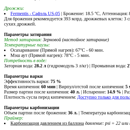
Дрожжи:
Fermentis - Сафэль US-05
| Брожение: 18.5 °С, Аттенюация: 
Для брожения рекомендуется 393 млрд. дрожжевых клеток: 3 
сухих дрожжей.
Параметры затирания
Метод затирания:
Зерновой (настойное затирание)
Температурные паузы:
Осахаривание (Прямой нагрев): 67°С - 60 мин.
Мэш аут (Прямой нагрев): 78°С - 5 мин.
Потребность в воде:
Заторная вода:
28.2 л
(гидромодуль 3 л/кг) | Промывная вода:
2
Параметры варки
Эффективность варки:
75 %
Время кипячения:
60 мин
| Вирпул/отстой после кипячения:
5
Размер партии после кипячения:
40 л.
| Испарение:
14.9 %
| Ра
Плотность сусла перед кипячением:
Доступно только для поль
Параметры карбонизации
Объем партии после брожения:
36 л.
| Температура карбониза
Праймер:
Карбонизация давлением из баллона
давление: psi = 22 или