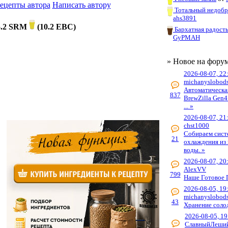
рецепты автора
Написать автору
Тотальный недоб
ahs3891
5.2 SRM
(
10.2 EBC
)
Бархатная радост
GyPMAH
» Новое на фору
2026-08-07, 22
michanyslobod
Автоматическа
837
BrewZilla Gen4
... »
2026-08-07, 21
chst1000
Собираем сист
21
охлаждения из 
воды. »
2026-08-07, 20
AlexVV
799
Наше Готовое 
2026-08-05, 19
michanyslobod
43
Хранение соло
2026-08-05, 19
СлавныйЛеши