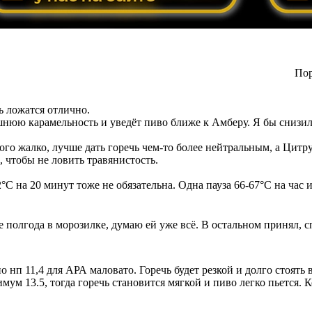
Пор
ь ложатся отлично.
ишнюю карамельность и уведёт пиво ближе к Амберу. Я бы снизил
го жалко, лучше дать горечь чем-то более нейтральным, а Цитру
, чтобы не ловить травянистость.
°C на 20 минут тоже не обязательна. Одна пауза 66-67°C на час и
 полгода в морозилке, думаю ей уже всё. В остальном принял, с
 нп 11,4 для АРА маловато. Горечь будет резкой и долго стоять 
мум 13.5, тогда горечь становится мягкой и пиво легко пьется. 