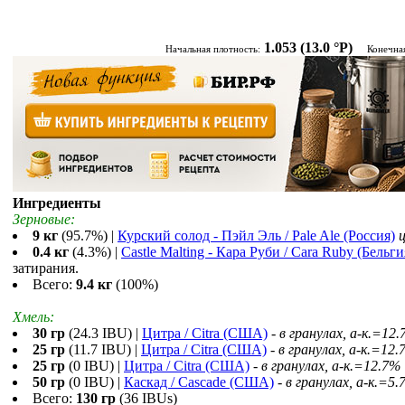
1.053
(13.0 °P)
Начальная плотность:
Конечна
Ингредиенты
Зерновые:
9 кг
(95.7%) |
Курский солод - Пэйл Эль / Pale Ale (Россия)
0.4 кг
(4.3%) |
Castle Malting - Кара Руби / Cara Ruby (Бельги
затирания.
Всего:
9.4 кг
(100%)
Хмель:
30 гр
(24.3 IBU) |
Цитра / Citra (США)
-
в гранулах, a-к.=12
25 гр
(11.7 IBU) |
Цитра / Citra (США)
-
в гранулах, a-к.=12.
25 гр
(0 IBU) |
Цитра / Citra (США)
-
в гранулах, a-к.=12.7%
50 гр
(0 IBU) |
Каскад / Cascade (США)
-
в гранулах, a-к.=5
Всего:
130 гр
(36 IBUs)