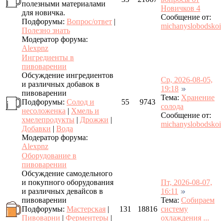
полезными материалами
Новичков 4
для новичка.
Сообщение от:
Подфорумы:
Вопрос/ответ
|
michanyslobodskoi
Полезно знать
Модератор форума:
Alexpnz
Ингредиенты в
пивоварении
Обсуждение ингредиентов
Ср, 2026-08-05,
и различных добавок в
19:18
пивоварении
Тема:
Хранение
Подфорумы:
Солод и
55
9743
солода
несоложенка
|
Хмель и
Сообщение от:
хмелепродукты
|
Дрожжи
|
michanyslobodskoi
Добавки
|
Вода
Модератор форума:
Alexpnz
Оборудование в
пивоварении
Обсуждение самодельного
и покупного оборудования
Пт, 2026-08-07,
и различных девайсов в
16:11
пивоварении
Тема:
Собираем
Подфорумы:
Мастерская
|
131
18816
систему
Пивоварни
|
Ферментеры
|
охлаждения ...