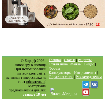
Главная
|
Статьи
|
Рецепты
|
© Бир.рф 2026 -
Стили пива
|
Файлы
|
Видео
|
пивовару в помощь
Форум
При использовании
Калькуляторы
|
Ингредиенты
|
материалов сайта,
Обратная связь
|
Рекламодателям
активная гиперссылка на
сайт
обязательна
!
Материалы
предназначены для лиц
старше 18 лет