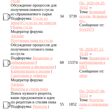
сусла
Пн, 2026-04-20,
Обсуждение процессов для
16:02
получения пивного сусла
Тема:
Белковый
из сбраживаемого сырья
34
3739
осадок, белковое
Подфорумы:
Сусло из
по...
зерна
|
Сусло из экстрактов
Сообщение от:
|
Варка сусла
fvvn1973
Модератор форума:
Alexpnz
Получение пива из сусла
Обсуждение процессов для
получения готового пива
Чт, 2026-07-23,
из сусла
15:20
Подфорумы:
Брожение и
Тема:
Брожение и
дображивание
|
68
15374
карбонизация в
Осветление и фильтрация
|
ЦКТ
Карбонизация и розлив
|
Сообщение от:
Санитария и дефекты
sibep
Модератор форума:
Alexpnz
Рецепты и стили пива
Пн, 2026-07-06,
Поиск нужного рецепта,
15:51
ваши предложения и идеи
Тема:
Рецепты
по рецептам и стилям пива
55
1852
пива и пивовары 
Подфорумы:
Рецепты
|
по...