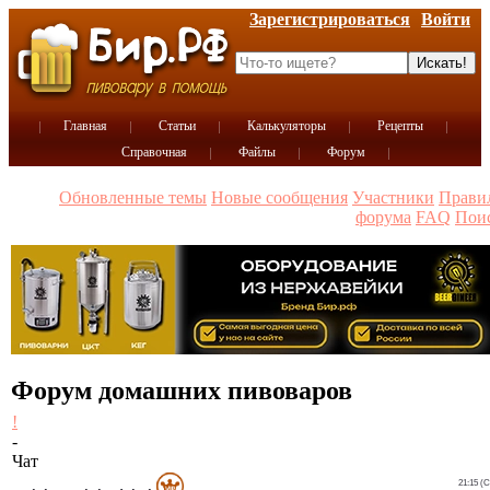
Зарегистрироваться
Войти
Главная
Статьи
Калькуляторы
Рецепты
Справочная
Файлы
Форум
Обновленные темы
Новые сообщения
Участники
Прави
форума
FAQ
Пои
Форум домашних пивоваров
!
-
Чат