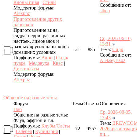
Клоны пива
|
Стили
Сообщение от:
Модератор форума:
sibep
Alexpnz
Приготовление других
напитков
Приготовление вина,
сидра, перри, различных
Ср, 2026-06-10,
настоек, лимонадов и
13:31
разных других напитков в
21
885
Тема:
Сидр
домашних условиях
Сообщение от:
Подфорумы:
Вино
|
Сидр/
Aleksey1342
пуаре
|
Медовуха
|
Квас
|
Дистилляты
Модератор форума:
Alexpnz
Общение на разные темы
Форум
Темы
Ответы
Обновления
Паб
Ср, 2026-08-05,
Общение на разные темы:
17:43
Флуд, оффтоп и т.д.
Тема:
BREWCOM
Подфорумы:
Клубы/Слёты
72
9557
2026: регистраци
|
Галерея
|
Кулинария
|
пи...
Досуг
|
Флуд