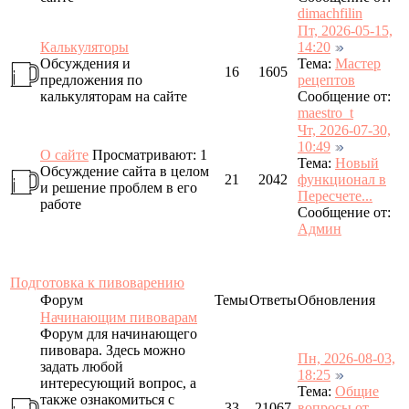
dimachfilin
Пт, 2026-05-15,
Калькуляторы
14:20
Обсуждения и
Тема:
Мастер
16
1605
предложения по
рецептов
калькуляторам на сайте
Сообщение от:
maestro_t
Чт, 2026-07-30,
10:49
О сайте
Просматривают: 1
Тема:
Новый
Обсуждение сайта в целом
21
2042
функционал в
и решение проблем в его
Пересчете...
работе
Сообщение от:
Админ
Подготовка к пивоварению
Форум
Темы
Ответы
Обновления
Начинающим пивоварам
Форум для начинающего
пивовара. Здесь можно
Пн, 2026-08-03,
задать любой
18:25
интересующий вопрос, а
Тема:
Общие
также ознакомиться с
33
21067
вопросы от