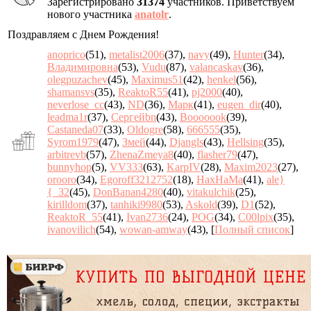
Зарегистрировано
31374
участников. Приветствуем
нового участника
anatolr
.
Поздравляем с Днем Рождения!
anoprico
(51)
,
metalist2006
(37)
,
navy
(49)
,
Hunter
(34)
,
Владимировна
(53)
,
Vudu
(87)
,
valancaskav
(36)
,
olegpuzachev
(45)
,
Maximus51
(42)
,
henkel
(56)
,
shamansvs
(35)
,
ReaktoR55
(41)
,
pj2000
(40)
,
neverlose_cc
(43)
,
ND
(36)
,
Марк
(41)
,
eugen_dir
(40)
,
leadma1r
(37)
,
Сергейbn
(43)
,
Booooook
(39)
,
Castaneda07
(33)
,
Oldogre
(58)
,
666555
(35)
,
Syrom1979
(47)
,
Змей
(44)
,
Djangls
(43)
,
Hellsing
(35)
,
arbitrevb
(57)
,
ZhenaZmeya8
(40)
,
flasher79
(47)
,
bunnyhop
(5)
,
VV333
(63)
,
KarpIV
(28)
,
Maxim2023
(27)
,
orooro
(34)
,
Egoroff3212752
(18)
,
HaxHaMa
(41)
,
ale}
{_32
(45)
,
DonBanan4280
(40)
,
vitakulchik
(25)
,
kirilldom
(37)
,
tanhiki9980
(53)
,
Askold
(39)
,
D1
(52)
,
ReaktoR_55
(41)
,
Ivan2736
(24)
,
POG
(34)
,
C00lpix
(35)
,
ivanovilich
(54)
,
wowan-amway
(43)
, [
Полный список
]