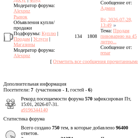
Сообщение от:
Модератор форума:
Админ
Alexpnz
Рынок
Вт, 2026-07-28,
Объявления купли/
13:49
продажи
Тема:
Продам
Подфорумы:
Куплю
|
134
1808
пивоварню на 45
Продам
|
Услуги
|
литро...
Магазины
Сообщение от:
Модератор форума:
renar
Alexpnz
[
Отметить все сообщения прочитанным
Дополнительная информация
Посетители:
7
(участников -
1
, гостей -
6
)
Рекорд посещаемости форума
570
зафиксирован Пт,
15:01, 2026-07-31.
a9196344140
Статистика форума
Всего создано
750
тем, в которые добавлено
96400
ответов.