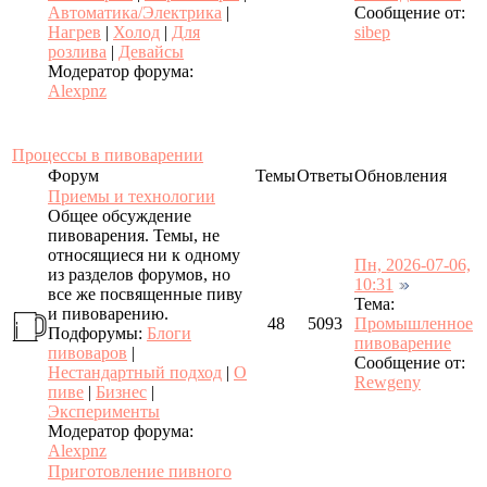
Автоматика/Электрика
|
Сообщение от:
Нагрев
|
Холод
|
Для
sibep
розлива
|
Девайсы
Модератор форума:
Alexpnz
Процессы в пивоварении
Форум
Темы
Ответы
Обновления
Приемы и технологии
Общее обсуждение
пивоварения. Темы, не
относящиеся ни к одному
Пн, 2026-07-06,
из разделов форумов, но
10:31
все же посвященные пиву
Тема:
и пивоварению.
48
5093
Промышленное
Подфорумы:
Блоги
пивоварение
пивоваров
|
Сообщение от:
Нестандартный подход
|
О
Rewgeny
пиве
|
Бизнес
|
Эксперименты
Модератор форума:
Alexpnz
Приготовление пивного