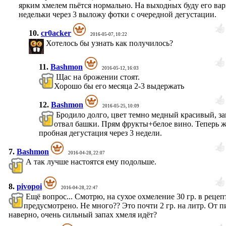
ярким хмелем пьётся нормально. На выходных буду его вар
недельки через 3 выложу фотки с очередной дегустации.
10.
cr0acker
2016-05-07, 10:22
Хотелось бы узнать как получилось?
11.
Bashmon
2016-05-12, 16:03
Щас на брожении стоят.
Хорошо бы его месяца 2-3 выдержать
12.
Bashmon
2016-05-25, 10:09
Бродило долго, цвет темно медный красивый, за
отвал башки. Прям фрукты+белое вино. Теперь ж
пробная дегустация через 3 недели.
7.
Bashmon
2016-04-28, 22:07
А так лучше настоятся ему подольше.
8.
pivopoi
2016-04-28, 22:47
Ещё вопрос... Смотрю, на сухое охмеление 30 гр. в рецеп
предусмотрено. Не много?? Это почти 2 гр. на литр. От п
наверно, очень сильный запах хмеля идёт?