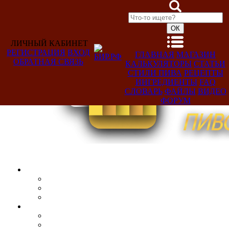
ЛИЧНЫЙ КАБИНЕТ
РЕГИСТРАЦИЯ
ВХОД
ГЛАВНАЯ
МАГАЗИН
ОБРАТНАЯ СВЯЗЬ
КАЛЬКУЛЯТОРЫ
СТАТЬИ
Добро
СТИЛИ ПИВА
РЕЦЕПТЫ
пожаловать,
ИНГРЕДИЕНТЫ
FAQ
Гость!
СЛОВАРЬ
ФАЙЛЫ
ВИДЕО
ФОРУМ