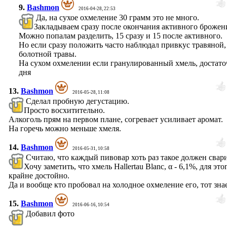
9.
Bashmon
2016-04-28, 22:53
Да, на сухое охмеление 30 грамм это не много.
Закладываем сразу после окончания активного брожен
Можно попалам разделить, 15 сразу и 15 после активного.
Но если сразу положить часто наблюдал привкус травяной,
болотной травы.
На сухом охмелении если гранулированный хмель, достато
дня
13.
Bashmon
2016-05-28, 11:08
Сделал пробную дегустацию.
Просто восхитительно.
Алкоголь прям на первом плане, согревает усиливает аромат.
На горечь можно меньше хмеля.
14.
Bashmon
2016-05-31, 10:58
Считаю, что каждый пивовар хоть раз такое должен свари
Хочу заметить, что хмель Hallertau Blanc, α - 6,1%, для это
крайне достойно.
Да и вообще кто пробовал на холодное охмеление его, тот знае
15.
Bashmon
2016-06-16, 10:54
Добавил фото