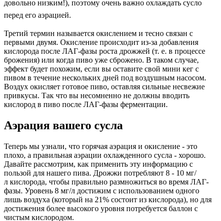
довольно низким!), поэтому очень важно охлаждать сусло
перед его аэрацией.
Третий термин называется окислением и тесно связан с
первыми двумя. Окисление происходит из-за добавления
кислорода после ЛАГ-фазы роста дрожжей (т. е. в процессе
брожения) или когда пиво уже сброжено. В таком случае,
эффект будет похожим, если вы оставите свой мини кег с
пивом в течение нескольких дней под воздушным насосом.
Воздух окисляет готовое пиво, оставляя сильные несвежие
привкусы. Так что вы несомненно не должны вводить
кислород в пиво после ЛАГ-фазы ферментации.
Аэрация вашего сусла
Теперь мы узнали, что горячая аэрация и окисление - это
плохо, а правильная аэрации охлажденного сусла - хорошо.
Давайте рассмотрим, как применить эту информацию с
пользой для нашего пива. Дрожжи потребляют 8 - 10 мг/
л кислорода, чтобы правильно размножиться во время ЛАГ-
фазы. Уровень 8 мг/л достижим с использованием одного
лишь воздуха (который на 21% состоит из кислорода), но для
достижения более высокого уровня потребуется баллон с
чистым кислородом.