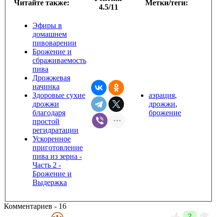
Читайте также:
Метки/теги:
4.5/11
Эфиры в
домашнем
пивоварении
Брожение и
сбраживаемость
пива
Дрожжевая
начинка
Здоровые сухие
аэрация
,
дрожжи
дрожжи
,
благодаря
брожение
простой
регидратации
Ускоренное
приготовление
пива из зерна -
Часть 2 -
Брожение и
Выдержка
Комментариев - 16
2