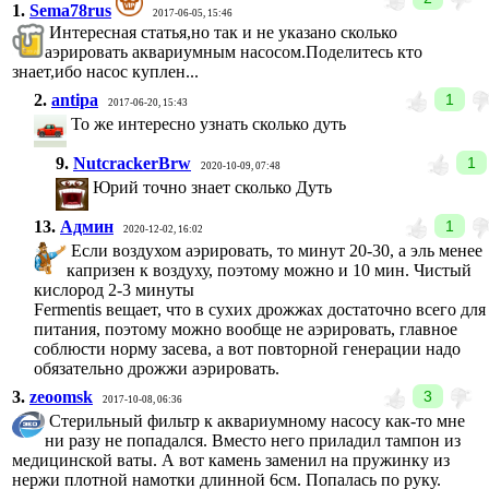
1.
Sema78rus
2017-06-05, 15:46
Интересная статья,но так и не указано сколько
аэрировать аквариумным насосом.Поделитесь кто
знает,ибо насос куплен...
2.
antipa
1
2017-06-20, 15:43
То же интересно узнать сколько дуть
9.
NutcrackerBrw
1
2020-10-09, 07:48
Юрий точно знает сколько Дуть
13.
Админ
1
2020-12-02, 16:02
Если воздухом аэрировать, то минут 20-30, а эль менее
капризен к воздуху, поэтому можно и 10 мин. Чистый
кислород 2-3 минуты
Fermentis вещает, что в сухих дрожжах достаточно всего для
питания, поэтому можно вообще не аэрировать, главное
соблюсти норму засева, а вот повторной генерации надо
обязательно дрожжи аэрировать.
3.
zeoomsk
3
2017-10-08, 06:36
Стерильный фильтр к аквариумному насосу как-то мне
ни разу не попадался. Вместо него приладил тампон из
медицинской ваты. А вот камень заменил на пружинку из
нержи плотной намотки длинной 6см. Попалась по руку.