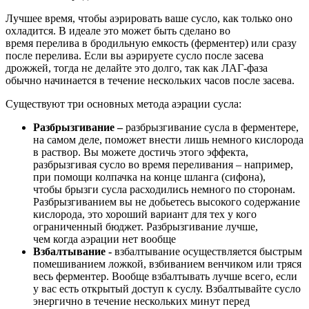
Лучшее время, чтобы аэрировать ваше сусло, как только оно
охладится. В идеале это может быть сделано во
время перелива в бродильную емкость (ферментер) или сразу
после перелива. Если вы аэрируете сусло после засева
дрожжей, тогда не делайте это долго, так как ЛАГ-фаза
обычно начинается в течение нескольких часов после засева.
Существуют три основных метода аэрации сусла:
Разбрызгивание –
разбрызгивание сусла в ферментере,
на самом деле, поможет внести лишь немного кислорода
в раствор. Вы можете достичь этого эффекта,
разбрызгивая сусло во время переливания – например,
при помощи колпачка на конце шланга (сифона),
чтобы брызги сусла расходились немного по сторонам.
Разбрызгиванием вы не добьетесь высокого содержание
кислорода, это хороший вариант для тех у кого
ограниченный бюджет. Разбрызгивание лучше,
чем когда аэрации нет вообще
Взбалтывание -
взбалтывание осуществляется быстрым
помешиванием ложкой, взбиванием венчиком или тряся
весь ферментер. Вообще взбалтывать лучше всего, если
у вас есть открытый доступ к суслу. Взбалтывайте сусло
энергично в течение нескольких минут перед