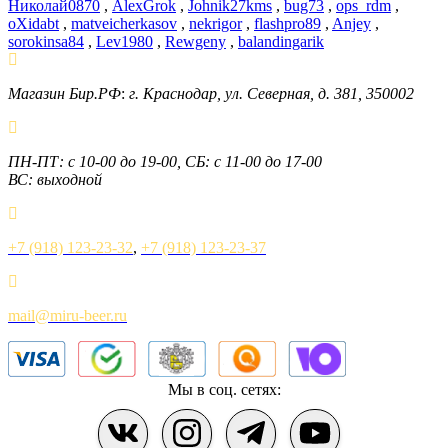
Николай0870
,
AlexGrok
,
Johnik27kms
,
bug73
,
ops_rdm
,
oXidabt
,
matveicherkasov
,
nekrigor
,
flashpro89
,
Anjey
,
sorokinsa84
,
Lev1980
,
Rewgeny
,
balandingarik
Магазин Бир.РФ
:
г. Краснодар
,
ул. Северная, д. 381
,
350002
ПН-ПТ: с 10-00 до 19-00, СБ: с 11-00 до 17-00
ВС: выходной
+7 (918) 123-23-32
,
+7 (918) 123-23-37
mail@miru-beer.ru
Мы в соц. сетях: