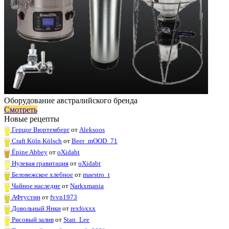
Оборудование австралийского бренда
Смотреть
Новые рецепты
Герцог Вюртемберг
от
Aleksoos
Craft Köln Kölsch
от
Beer_mOOD_71
Épine Abbey
от
oXidabt
Нулевая гравитация
от
oXidabt
Беловежское хлебное
от
maestro_t
Чайное наследие
от
Narkxmania
АФгустин
от
fvvn1973
Довольный Янки
от
rexfoxxx
Рисовый залив
от
Stan_Lee