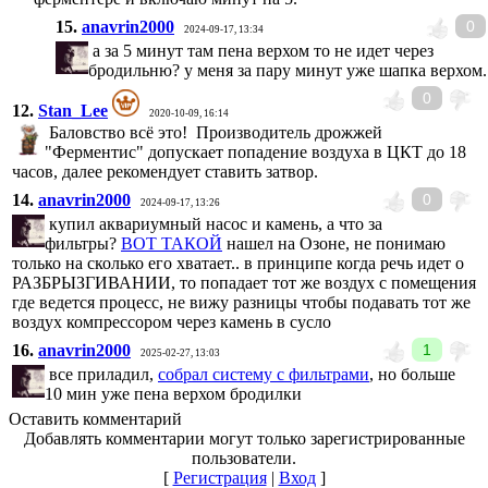
15.
anavrin2000
0
2024-09-17, 13:34
а за 5 минут там пена верхом то не идет через
бродильню? у меня за пару минут уже шапка верхом..
0
12.
Stan_Lee
2020-10-09, 16:14
Баловство всё это! Производитель дрожжей
"Ферментис" допускает попадение воздуха в ЦКТ до 18
часов, далее рекомендует ставить затвор.
14.
anavrin2000
0
2024-09-17, 13:26
купил аквариумный насос и камень, а что за
фильтры?
ВОТ ТАКОЙ
нашел на Озоне, не понимаю
только на сколько его хватает.. в принципе когда речь идет о
РАЗБРЫЗГИВАНИИ, то попадает тот же воздух с помещения
где ведется процесс, не вижу разницы чтобы подавать тот же
воздух компрессором через камень в сусло
16.
anavrin2000
1
2025-02-27, 13:03
все приладил,
собрал систему с фильтрами
, но больше
10 мин уже пена верхом бродилки
Оставить комментарий
Добавлять комментарии могут только зарегистрированные
пользователи.
[
Регистрация
|
Вход
]