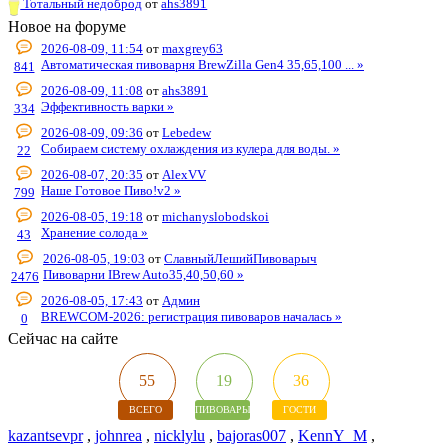
Тотальный недоброд
от
ahs3891
Новое на форуме
2026-08-09, 11:54
от
maxgrey63
Автоматическая пивоварня BrewZilla Gen4 35,65,100 ... »
841
2026-08-09, 11:08
от
ahs3891
Эффективность варки »
334
2026-08-09, 09:36
от
Lebedew
Собираем систему охлаждения из кулера для воды. »
22
2026-08-07, 20:35
от
AlexVV
Наше Готовое Пиво!v2 »
799
2026-08-05, 19:18
от
michanyslobodskoi
Хранение солода »
43
2026-08-05, 19:03
от
СлавныйЛешийПивоварыч
Пивоварни IBrew Auto35,40,50,60 »
2476
2026-08-05, 17:43
от
Админ
BREWCOM-2026: регистрация пивоваров началась »
0
Сейчас на сайте
55
19
36
ВСЕГО
ПИВОВАРЫ
ГОСТИ
kazantsevpr
,
johnrea
,
nicklylu
,
bajoras007
,
KennY_M
,