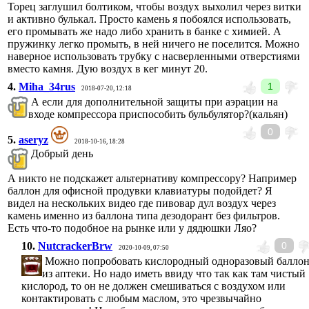
Торец заглушил болтиком, чтобы воздух выхолил через витки
и активно булькал. Просто камень я побоялся использовать,
его промывать же надо либо хранить в банке с химией. А
пружинку легко промыть, в ней ничего не поселится. Можно
наверное использовать трубку с насверленными отверстиями
вместо камня. Дую воздух в кег минут 20.
4.
Miha_34rus
1
2018-07-20, 12:18
А если для дополнительной защиты при аэрации на
входе компрессора приспособить бульбулятор?(кальян)
0
5.
aseryz
2018-10-16, 18:28
Добрый день
А никто не подскажет альтернативу компрессору? Например
баллон для офисной продувки клавиатуры подойдет? Я
видел на нескольких видео где пивовар дул воздух через
камень именно из баллона типа дезодорант без фильтров.
Есть что-то подобное на рынке или у дядюшки Ляо?
10.
NutcrackerBrw
0
2020-10-09, 07:50
Можно попробовать кислородный одноразовый балло
из аптеки. Но надо иметь ввиду что так как там чистый
кислород, то он не должен смешиваться с воздухом или
контактировать с любым маслом, это чрезвычайно