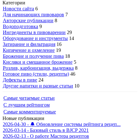
Категории
Новости сайта
6
Для начинающих пивоваров
7
Авторские публикации
8
Водоподготовка
9
Ингредиенты в пивоварении
29
Оборудование и инструменты
14
Затирание и фильтрация
16
Кипячение и охмеление
19
Брожение и получение пива
18
Кисляки и смешанное брожение
5
Розлив, карбонизация, выдержка
8
Готовое пиво (стили, рецепты)
46
Дефекты в пиве
24
Другие напитки и разные статьи
10
Самые читаемые статьи
С лучшим рейтингом
Самые комментируемые
Новые публикации
2026-04-30 - 🔔 Обновление системы рейтинга рецеп...
2026-03-14 - Базовый стиль в BJCP 2021
2026-02-13 - О работе Мастера рецептов