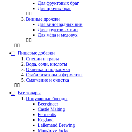
Для фруктовых браг
Для прочих браг
Винные дрожжи
Для виноградных вин
Для фруктовых вин
Для мёда и медовух
Пищевые добавки
Специи и травы
Вода, соли, кислоты
Оклейка и подкормка
Стабилизаторы и ферменты
Смягчение и очистка
Все товары
Популярные бренды
Beergineer
Castle Malting
Fermentis
Kegland
Lallemand Brewing
Mangrove Jacks