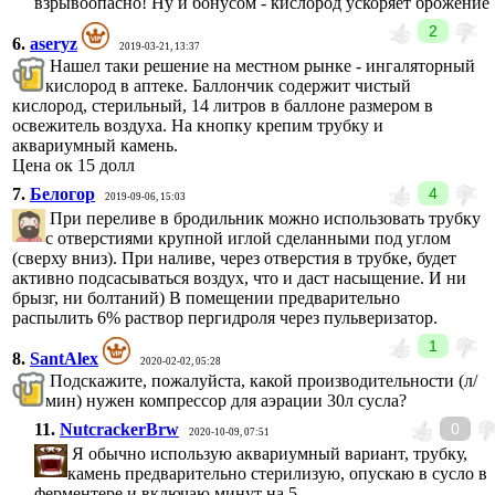
взрывоопасно! Ну и бонусом - кислород ускоряет брожение
2
6.
aseryz
2019-03-21, 13:37
Нашел таки решение на местном рынке - ингаляторный
кислород в аптеке. Баллончик содержит чистый
кислород, стерильный, 14 литров в баллоне размером в
освежитель воздуха. На кнопку крепим трубку и
аквариумный камень.
Цена ок 15 долл
7.
Белогор
4
2019-09-06, 15:03
При переливе в бродильник можно использовать трубку
с отверстиями крупной иглой сделанными под углом
(сверху вниз). При наливе, через отверстия в трубке, будет
активно подсасываться воздух, что и даст насыщение. И ни
брызг, ни болтаний) В помещении предварительно
распылить 6% раствор пергидроля через пульверизатор.
1
8.
SantAlex
2020-02-02, 05:28
Подскажите, пожалуйста, какой производительности (л/
мин) нужен компрессор для аэрации 30л сусла?
11.
NutcrackerBrw
0
2020-10-09, 07:51
Я обычно использую аквариумный вариант, трубку,
камень предварительно стерилизую, опускаю в сусло в
ферментере и включаю минут на 5.