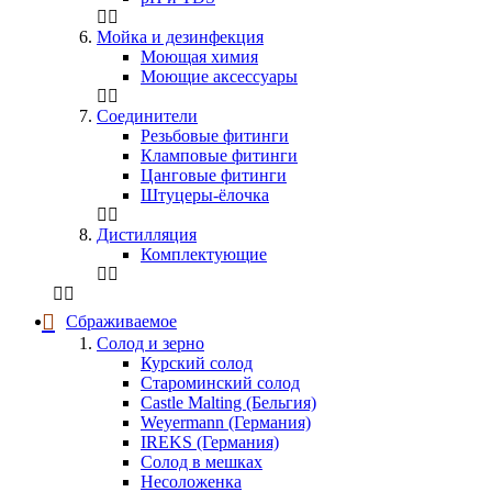
Мойка и дезинфекция
Моющая химия
Моющие аксессуары
Соединители
Резьбовые фитинги
Кламповые фитинги
Цанговые фитинги
Штуцеры-ёлочка
Дистилляция
Комплектующие
Сбраживаемое
Солод и зерно
Курский солод
Староминский солод
Castle Malting (Бельгия)
Weyermann (Германия)
IREKS (Германия)
Солод в мешках
Несоложенка