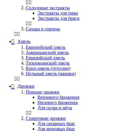
Солодовые экстракты
Экстракты для пива
Экстракты для браги
Сахара и сиропы
Хмель
Европейский хмель
Американский хмель
Евразийский хмель
Тихоокеанский хмель
Крио-хмель (лупулин)
Цельный хмель (шишки)
Дрожжи
Пивные дрожжи
Верхового брожения
Низового брожения
Для сидра и мёда
Спиртовые дрожжи
Для сахарных браг
Для зерновых браг