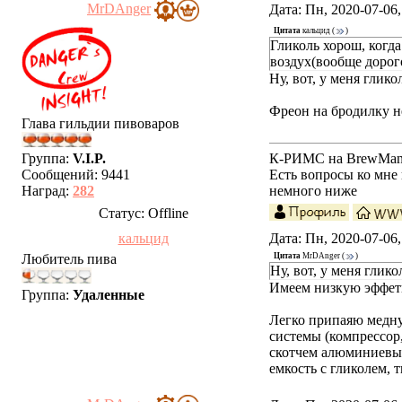
MrDAnger
Дата: Пн, 2020-07-06
Цитата
кальцид
(
)
Гликоль хорош, когда
воздух(вообще дорого
Ну, вот, у меня глик
Фреон на бродилку не
Глава гильдии пивоваров
К-РИМС на BrewMania
Группа:
V.I.P.
Есть вопросы ко мн
Сообщений:
9441
немного ниже
Наград:
282
Статус:
Offline
кальцид
Дата: Пн, 2020-07-06
Любитель пива
Цитата
MrDAnger
(
)
Ну, вот, у меня гли
Имеем низкую эффети
Группа:
Удаленные
Легко припаяю медну
системы (компрессор
скотчем алюминиевып
емкость с гликолем, 