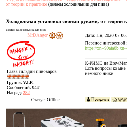
от теории к практике
(делаем холодильник для пива)
Холодильная установка своими руками, от теории 
делаем холодильник для пива
MrDAnger
Дата: Пн, 2020-07-06
Перенос интересной
https://xn--90aia8b.xn
К-РИМС на BrewMania
Есть вопросы ко мн
Глава гильдии пивоваров
немного ниже
Группа:
V.I.P.
Сообщений:
9441
Наград:
282
Статус:
Offline