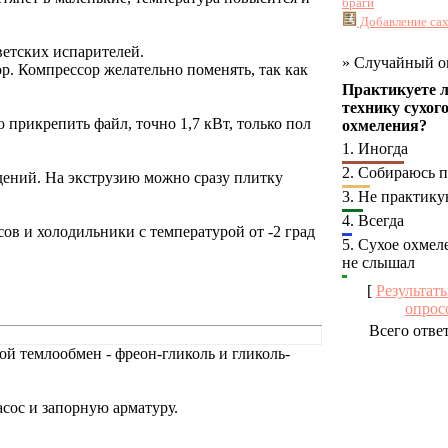
браги
Добавление сах
ветских испарителей.
»
Случайный о
. Компрессор желательно поменять, так как
Практикуете 
технику сухог
 прикрепить файл, точно 1,7 кВт, только пол
охмеления?
1.
Иногда
2.
Собираюсь п
дений. На экструзию можно сразу плитку
3.
Не практик
4.
Всегда
ов и холодильники с температурой от -2 град
5.
Сухое охмел
не слышал
[
Результат
опрос
Всего отве
ой темлообмен - фреон-гликоль и гликоль-
сос и запорную арматуру.