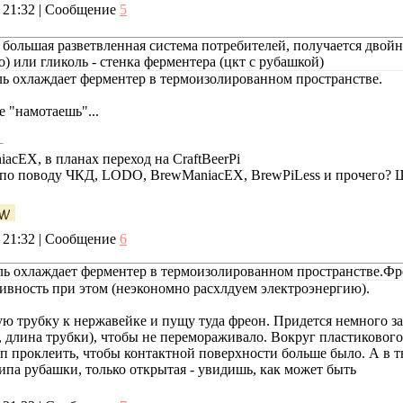
, 21:32 | Сообщение
5
 большая разветвленная система потребителей, получается двойн
) или гликоль - стенка ферментера (цкт с рубашкой)
оль охлаждает ферментер в термоизолированном пространстве.
 "намотаешь"...
cEX, в планах переход на CraftBeerPi
е по поводу ЧКД, LODO, BrewManiacEX, BrewPiLess и прочего?
, 21:32 | Сообщение
6
коль охлаждает ферментер в термоизолированном пространстве.Фр
вность при этом (неэкономно расхлдуем электроэнергию).
ю трубку к нержавейке и пущу туда фреон. Придется немного з
, длина трубки), чтобы не перемораживало. Вокруг пластикового
 проклеить, чтобы контактной поверхности больше было. А в тв
типа рубашки, только открытая - увидишь, как может быть