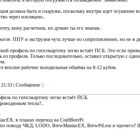
ия должна быть и снаружи, поскольку внутри идет осушение воз
тво через изоляцию..
очту, кину расчетник, но думаю ты его знаешь .
огое. ППУ и экструзия чуть лучше по сопротивлению, но не в дв
ский профиль по гипсокартону легко встаёт ПСБ. Это если при
ь из профиля. Только последовательно, оставил открытую с одн
ем.
ел вполне рабочие холодильные объёмы на 8-12 кубов.
, 21:33 | Сообщение
9
филь по гипсокартону легко встаёт ПСБ.
роводником тепла?..
cEX, в планах переход на CraftBeerPi
е по поводу ЧКД, LODO, BrewManiacEX, BrewPiLess и прочего?