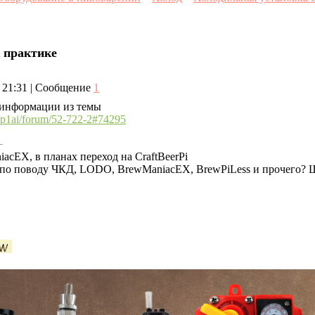
к практике
, 21:31 | Сообщение
1
 информации из темы
--p1ai/forum/52-722-2#74295
cEX, в планах переход на CraftBeerPi
е по поводу ЧКД, LODO, BrewManiacEX, BrewPiLess и прочего?