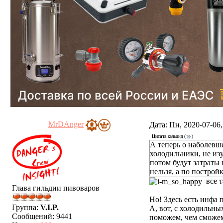
MrDAnger
Дата: Пн, 2020-07-06
Цитата
кальцид
(
)
А теперь о наболевш
холодильники, не изу
потом будут затраты
нельзя, а по построй
все т
Глава гильдии пивоваров
Но! Здесь есть инфа 
Группа:
V.I.P.
А, вот, с холодильных
Сообщений:
9441
поможем, чем сможе