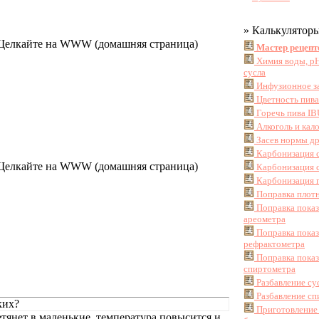
» Калькулятор
 Щелкайте на WWW (домашняя страница)
Мастер рецепт
Химия воды, pH
сусла
Инфузионное з
Цветность пив
Горечь пива IB
Алкоголь и кал
Засев нормы д
Карбонизация 
 Щелкайте на WWW (домашняя страница)
Карбонизация с
Карбонизация г
Поправка плотн
Поправка пока
ареометра
Поправка пока
рефрактометра
Поправка пока
спиртометра
Разбавление су
Разбавление сп
ких?
Приготовление
тянет в маленькие, температура повысится и