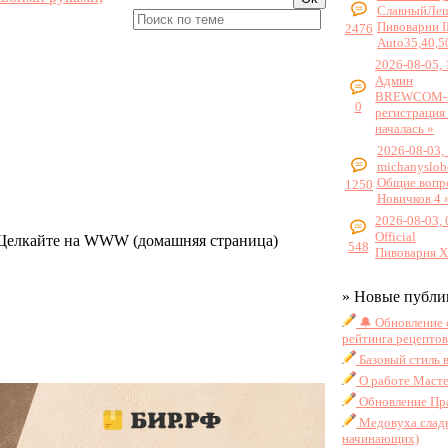
СлавныйЛе
Пивоварни 
2476
Auto35,40,5
2026-08-05, 
Админ
BREWCOM-2
0
регистрация
началась »
2026-08-03,
michanyslob
Общие вопр
1250
Новичков 4 
2026-08-03, 
Official
 Щелкайте на WWW (домашняя страница)
548
Пивоварня Х
» Новые публи
🔔 Обновление 
рейтинга рецептов
Базовый стиль 
О работе Масте
Обновление Пра
Медовуха сладк
начинающих)