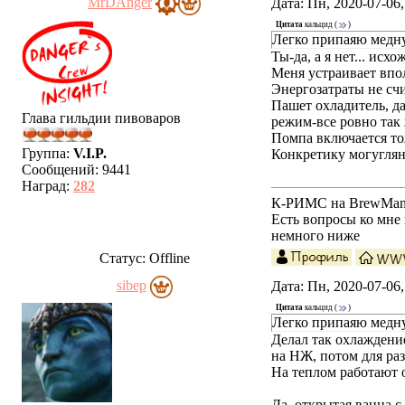
MrDAnger
Дата: Пн, 2020-07-06
Цитата
кальцид
(
)
Легко припаяю медну
Ты-да, а я нет... исхо
Меня устраивает впо
Энергозатраты не счит
Пашет охладитель, да
Глава гильдии пивоваров
режим-все ровно так
Помпа включается тож
Группа:
V.I.P.
Конкретику могугляну
Сообщений:
9441
Наград:
282
К-РИМС на BrewMania
Есть вопросы ко мн
немного ниже
Статус:
Offline
sibep
Дата: Пн, 2020-07-06
Цитата
кальцид
(
)
Легко припаяю медну
Делал так охлаждени
на НЖ, потом для раз
На теплом работают о
Да, открытая ванна с