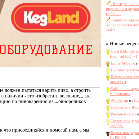
Инструкция по 
визуальным редак
публик...
Какие материа
допускаются к пу
сайте
» Новые рецеп
Craft Köln Köls
Beer_mOOD_71
Épine Abbey
от
Нулевая гравит
Беловежское хл
maestro_t
Чайное наследи
е должен пытаться варить пиво, а строить
Narkxmania
 наличии - это изобретать велосипед, т.к.
АФгустин
от
fv
мацию по пивоварению из ...овнороликов -
Довольный Янк
Рисовый залив
Тотальный нед
ahs3891
 Так что присоединяйся и помогай нам, а мы
Бархатная радо
GyPMAH