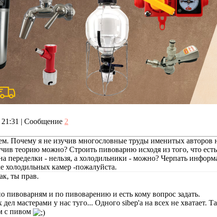
, 21:31 | Сообщение
2
ем. Почему я не изучив многословные труды именитых авторов н
чив теорию можно? Строить пивоварню исходя из того, что есть в
 на переделки - нельзя, а холодильники - можно? Черпать инфор
ке холодильных камер -пожалуйста.
ак, ты прав.
по пивоварням и по пивоварению и есть кому вопрос задать.
 дел мастерами у нас туго... Одного sibep'a на всех не хватает.
м с пивом