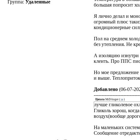
Группа:
Удаленные
большая попросит хо
Я лично делал и мон
огромный плюс таких
кондиционерные силь
Пол на среднем холод
без утепления. Не кр
А изоляцию изнутри 
клеить. Про ППС писа
Но мое предложение -
и выше. Теплоприток
Добавлено
(06-07-202
-----------------------------
Цитата
MrDAnger
(
)
лучше гликолевое охл
Гликоль хорош, когда
воздух(вообще дорого
На маленьких систем
Сообщение отредакт