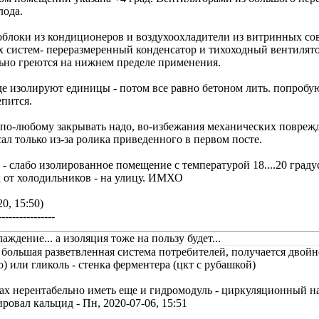
лода.
облоки из кондиционеров и воздухоохладители из витринных со
 систем- переразмеренный конденсатор и тихоходный вентилятор
но греются на нижнем пределе применения.
е изолируют единицы - потом все равно бетоном лить. попробую
епится.
по-любому закрывать надо, во-избежания механических повреж
л только из-за ролика приведенного в первом посте.
 слабо изолированное помещение с температурой 18....20 градус
 от холодильников - на улицу. ИМХО
0, 15:50)
----------------
аждение... а изоляция тоже на пользу будет...
 большая разветвленная система потребителей, получается двойн
) или гликоль - стенка ферментера (цкт с рубашкой)
ах нерентабельно иметь еще и гидромодуль - циркуляционный на
ировал
кальцид
-
Пн, 2020-07-06, 15:51