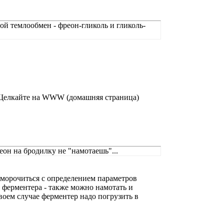
ой темлообмен - фреон-гликоль и гликоль-
 Щелкайте на WWW (домашняя страница)
еон на бродилку не "намотаешь"...
аморочиться с определением параметров
 ферментера - также можно намотать и
оем случае ферментер надо погрузить в