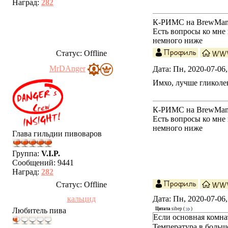
Наград:
282
К-РИМС на BrewMania
Есть вопросы ко мн
немного ниже
Статус:
Offline
MrDAnger
Дата: Пн, 2020-07-06
Имхо, лучше гликолев
К-РИМС на BrewMania
Есть вопросы ко мн
немного ниже
Глава гильдии пивоваров
Группа:
V.I.P.
Сообщений:
9441
Наград:
282
Статус:
Offline
кальцид
Дата: Пн, 2020-07-06
Любитель пива
Цитата
sibep
(
)
Если основная комнат
Температура в больш