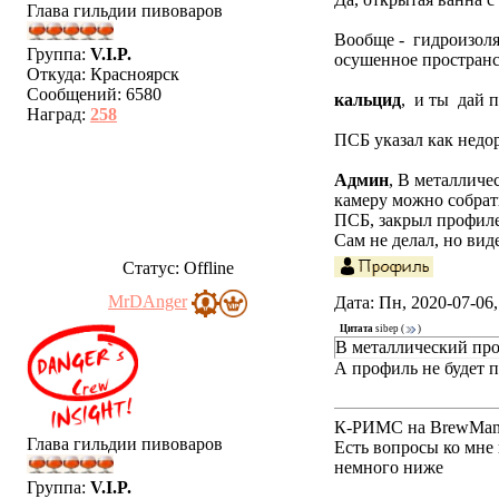
Глава гильдии пивоваров
Вообще - гидроизоляц
Группа:
V.I.P.
осушенное пространс
Откуда:
Красноярск
Сообщений:
6580
кальцид
, и ты дай п
Наград:
258
ПСБ указал как недор
Админ
, В металличе
камеру можно собрат
ПСБ, закрыл профил
Сам не делал, но вид
Статус:
Offline
MrDAnger
Дата: Пн, 2020-07-06
Цитата
sibep
(
)
В металлический про
А профиль не будет п
К-РИМС на BrewMania
Глава гильдии пивоваров
Есть вопросы ко мн
немного ниже
Группа:
V.I.P.