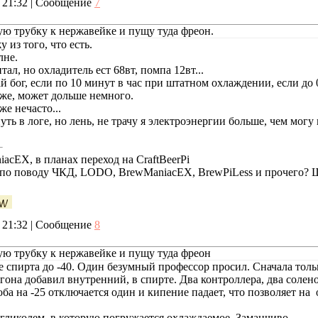
, 21:32 | Сообщение
7
ю трубку к нержавейке и пущу туда фреон.
жу из того, что есть.
лне.
ал, но охладитель ест 68вт, помпа 12вт...
й бог, если по 10 минут в час при штатном охлаждении, если до 
 же, может дольше немного.
е нечасто...
ть в логе, но лень, не трачу я электроэнергии больше, чем могу
cEX, в планах переход на CraftBeerPi
е по поводу ЧКД, LODO, BrewManiacEX, BrewPiLess и прочего?
, 21:32 | Сообщение
8
ю трубку к нержавейке и пущу туда фреон
е спирта до -40. Один безумный профессор просил. Сначала то
гона добавил внутренний, в спирте. Два контроллера, два солен
ба на -25 отключается один и кипение падает, что позволяет на
 гликолем, в которую погружается охлаждаемое. Заманчиво.