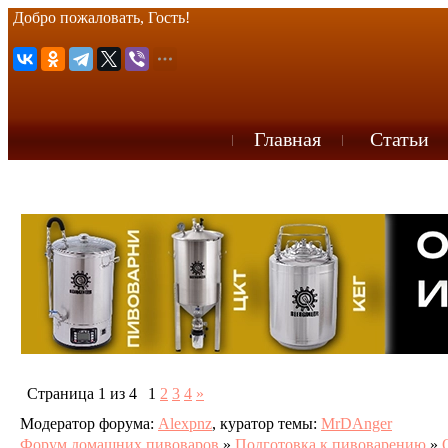
Добро пожаловать, Гость!
Главная
Статьи
Страница
1
из
4
1
2
3
4
»
Модератор форума:
Alexpnz
,
куратор темы:
MrDAnger
Форум домашних пивоваров
»
Подготовка к пивоварению
»