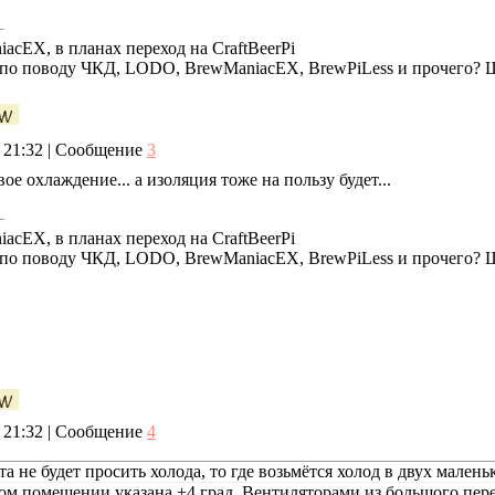
cEX, в планах переход на CraftBeerPi
е по поводу ЧКД, LODO, BrewManiacEX, BrewPiLess и прочего?
, 21:32 | Сообщение
3
ое охлаждение... а изоляция тоже на пользу будет...
cEX, в планах переход на CraftBeerPi
е по поводу ЧКД, LODO, BrewManiacEX, BrewPiLess и прочего?
, 21:32 | Сообщение
4
а не будет просить холода, то где возьмётся холод в двух малень
ом помещении указана +4 град. Вентиляторами из большого пере