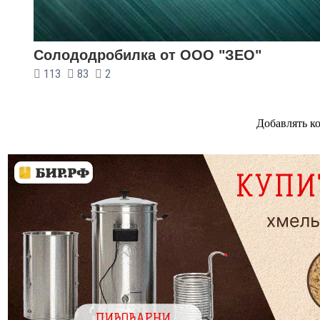
Солододробилка от ООО "ЗЕО"
113
83
2
Добавлять к