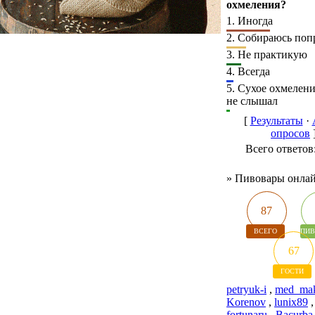
охмеления?
1.
Иногда
2.
Собираюсь поп
3.
Не практикую
4.
Всегда
5.
Сухое охмелени
не слышал
[
Результаты
·
опросов
Всего ответов
»
Пивовары онла
87
ВСЕГО
ПИВ
67
ГОСТИ
petryuk-i
,
med_ma
Korenov
,
lunix89
fortunaru
,
Bacurba