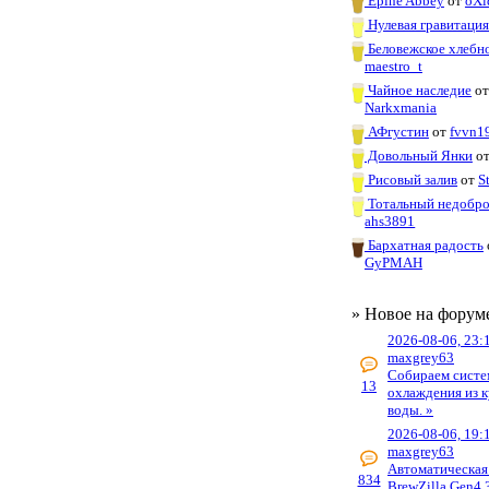
Épine Abbey
от
oXi
Нулевая гравитаци
Беловежское хлебн
maestro_t
Чайное наследие
о
Narkxmania
АФгустин
от
fvvn1
Довольный Янки
о
Рисовый залив
от
S
Тотальный недобр
ahs3891
Бархатная радость
GyPMAH
» Новое на форум
2026-08-06, 23:
maxgrey63
Собираем систе
13
охлаждения из к
воды. »
2026-08-06, 19:
maxgrey63
Автоматическая
834
BrewZilla Gen4 