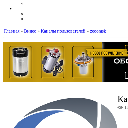
Главная
»
Видео
»
Каналы пользователей
»
zeoomsk
Ка
П