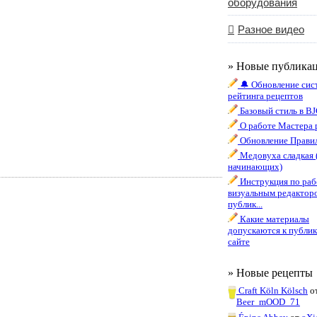
оборудования
Разное видео
» Новые публика
🔔 Обновление сис
рейтинга рецептов
Базовый стиль в B
О работе Мастера 
Обновление Правил
Медовуха сладкая 
начинающих)
Инструкция по раб
визуальным редактор
публик...
Какие материалы
допускаются к публик
сайте
» Новые рецепты
Craft Köln Kölsch
о
Beer_mOOD_71