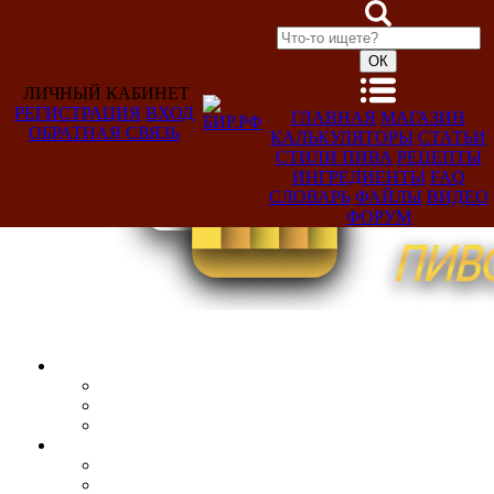
ЛИЧНЫЙ КАБИНЕТ
РЕГИСТРАЦИЯ
ВХОД
ГЛАВНАЯ
МАГАЗИН
ОБРАТНАЯ СВЯЗЬ
КАЛЬКУЛЯТОРЫ
СТАТЬИ
Добро
СТИЛИ ПИВА
РЕЦЕПТЫ
пожаловать,
ИНГРЕДИЕНТЫ
FAQ
Гость!
СЛОВАРЬ
ФАЙЛЫ
ВИДЕО
ФОРУМ