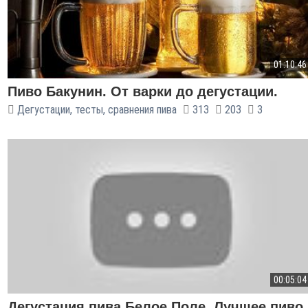
01:10:46
Пиво Бакунин. От варки до дегустации.
Дегустации, тесты, сравнения пива
313
203
3
00:05:04
Дегустация пива Белое Поле. Лучшее пиво