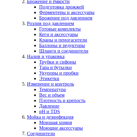
Брожение и ёмкости
Подготовка дрожжей
Ферментеры и аксессуары
Брожение под давлением
Розлив под давлением
Готовые комплекты
Кеги и аксессуары
Краны и пеногасители
Баллоны и редукторы
Шланги и соединители
Налив и упаковка
Трубки и сифоны
Тара и бутылки
Укупоры и пробки
Этикетки
Измерение и контроль
Температура
Вес и объем
Плотность и крепость
Давление
pH и TDS
Мойка и дезинфекция
Моющая химия
Моющие аксессуары
Соединители