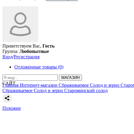
Приветствуем Вас,
Гость
Группа:
Любопытные
Вход
/
Регистрация
Отложенные товары (0)
МАГАЗИН
САЙТ
Главная
Интернет-магазин
Сбраживаемое
Солод и зерно
Старо
Сбраживаемое
Солод и зерно
Староминский солод
Похожие