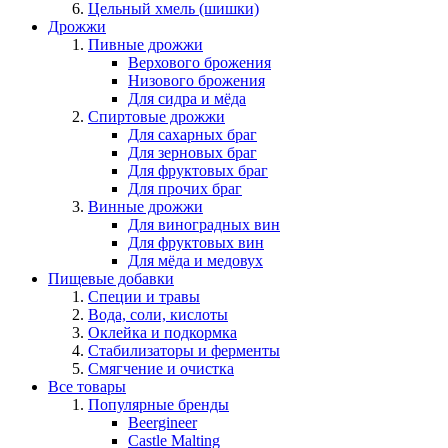
Цельный хмель (шишки)
Дрожжи
Пивные дрожжи
Верхового брожения
Низового брожения
Для сидра и мёда
Спиртовые дрожжи
Для сахарных браг
Для зерновых браг
Для фруктовых браг
Для прочих браг
Винные дрожжи
Для виноградных вин
Для фруктовых вин
Для мёда и медовух
Пищевые добавки
Специи и травы
Вода, соли, кислоты
Оклейка и подкормка
Стабилизаторы и ферменты
Смягчение и очистка
Все товары
Популярные бренды
Beergineer
Castle Malting