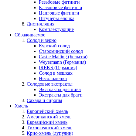
Резьбовые фитинги
Кламповые фитинги
Цанговые фитинги
Штуцеры-ёлочка
Дистилляция
Комплектующие
Сбраживаемое
Солод и зерно
Курский солод
Староминский солод
Castle Malting (Бельгия)
Weyermann (Германия)
IREKS (Германия)
Солод в мешках
Несоложенка
Солодовые экстракты
Экстракты для пива
Экстракты для браги
Сахара и сиропы
Хмель
Европейский хмель
Американский хмель
Евразийский хмель
Тихоокеанский хмель
Крио-хмель (лупулин)