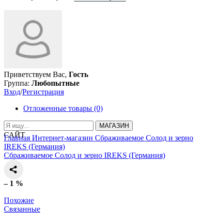
Приветствуем Вас,
Гость
Группа:
Любопытные
Вход
/
Регистрация
Отложенные товары (0)
МАГАЗИН
САЙТ
Главная
Интернет-магазин
Сбраживаемое
Солод и зерно
IREKS (Германия)
Сбраживаемое
Солод и зерно
IREKS (Германия)
– 1 %
Похожие
Связанные