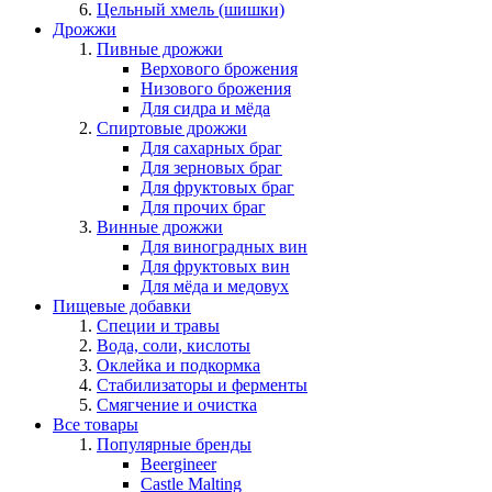
Цельный хмель (шишки)
Дрожжи
Пивные дрожжи
Верхового брожения
Низового брожения
Для сидра и мёда
Спиртовые дрожжи
Для сахарных браг
Для зерновых браг
Для фруктовых браг
Для прочих браг
Винные дрожжи
Для виноградных вин
Для фруктовых вин
Для мёда и медовух
Пищевые добавки
Специи и травы
Вода, соли, кислоты
Оклейка и подкормка
Стабилизаторы и ферменты
Смягчение и очистка
Все товары
Популярные бренды
Beergineer
Castle Malting