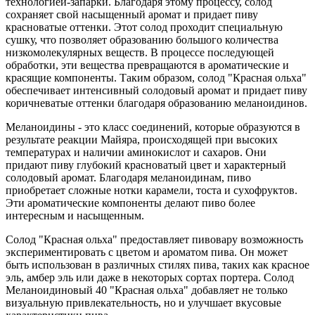
технологией-запарки. Благодаря этому процессу, солод
сохраняет свой насыщенный аромат и придает пиву
красноватые оттенки. Этот солод проходит специальную
сушку, что позволяет образованию большого количества
низкомолекулярных веществ. В процессе последующей
обработки, эти вещества превращаются в ароматические и
красящие компоненты. Таким образом, солод "Красная ольха"
обеспечивает интенсивный солодовый аромат и придает пиву
коричневатые оттенки благодаря образованию меланоидинов.
Меланоидины - это класс соединений, которые образуются в
результате реакции Майяра, происходящей при высоких
температурах и наличии аминокислот и сахаров. Они
придают пиву глубокий красноватый цвет и характерный
солодовый аромат. Благодаря меланоидинам, пиво
приобретает сложные нотки карамели, тоста и сухофруктов.
Эти ароматические компоненты делают пиво более
интересным и насыщенным.
Солод "Красная ольха" предоставляет пивовару возможность
экспериментировать с цветом и ароматом пива. Он может
быть использован в различных стилях пива, таких как красное
эль, амбер эль или даже в некоторых сортах портера. Солод
Меланоидиновый 40 "Красная ольха" добавляет не только
визуальную привлекательность, но и улучшает вкусовые