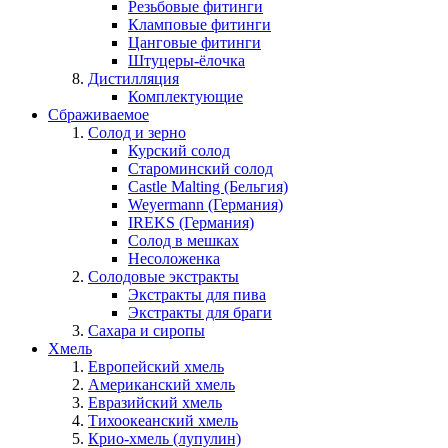
Резьбовые фитинги
Кламповые фитинги
Цанговые фитинги
Штуцеры-ёлочка
Дистилляция
Комплектующие
Сбраживаемое
Солод и зерно
Курский солод
Староминский солод
Castle Malting (Бельгия)
Weyermann (Германия)
IREKS (Германия)
Солод в мешках
Несоложенка
Солодовые экстракты
Экстракты для пива
Экстракты для браги
Сахара и сиропы
Хмель
Европейский хмель
Американский хмель
Евразийский хмель
Тихоокеанский хмель
Крио-хмель (лупулин)