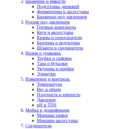
Брожение и ёмкости
Подготовка дрожжей
Ферментеры и аксессуары
Брожение под давлением
Розлив под давлением
Готовые комплекты
Кеги и аксессуары
Краны и пеногасители
Баллоны и редукторы
Шланги и соединители
Налив и упаковка
Трубки и сифоны
Тара и бутылки
Укупоры и пробки
Этикетки
Измерение и контроль
Температура
Вес и объем
Плотность и крепость
Давление
pH и TDS
Мойка и дезинфекция
Моющая химия
Моющие аксессуары
Соединители