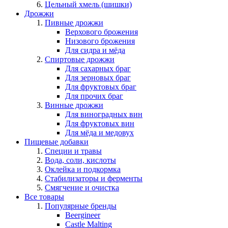
Цельный хмель (шишки)
Дрожжи
Пивные дрожжи
Верхового брожения
Низового брожения
Для сидра и мёда
Спиртовые дрожжи
Для сахарных браг
Для зерновых браг
Для фруктовых браг
Для прочих браг
Винные дрожжи
Для виноградных вин
Для фруктовых вин
Для мёда и медовух
Пищевые добавки
Специи и травы
Вода, соли, кислоты
Оклейка и подкормка
Стабилизаторы и ферменты
Смягчение и очистка
Все товары
Популярные бренды
Beergineer
Castle Malting