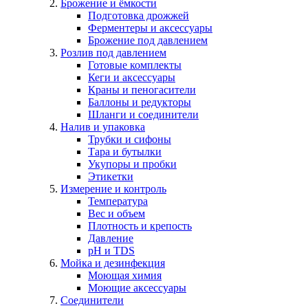
Брожение и ёмкости
Подготовка дрожжей
Ферментеры и аксессуары
Брожение под давлением
Розлив под давлением
Готовые комплекты
Кеги и аксессуары
Краны и пеногасители
Баллоны и редукторы
Шланги и соединители
Налив и упаковка
Трубки и сифоны
Тара и бутылки
Укупоры и пробки
Этикетки
Измерение и контроль
Температура
Вес и объем
Плотность и крепость
Давление
pH и TDS
Мойка и дезинфекция
Моющая химия
Моющие аксессуары
Соединители