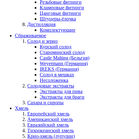
Резьбовые фитинги
Кламповые фитинги
Цанговые фитинги
Штуцеры-ёлочка
Дистилляция
Комплектующие
Сбраживаемое
Солод и зерно
Курский солод
Староминский солод
Castle Malting (Бельгия)
Weyermann (Германия)
IREKS (Германия)
Солод в мешках
Несоложенка
Солодовые экстракты
Экстракты для пива
Экстракты для браги
Сахара и сиропы
Хмель
Европейский хмель
Американский хмель
Евразийский хмель
Тихоокеанский хмель
Крио-хмель (лупулин)