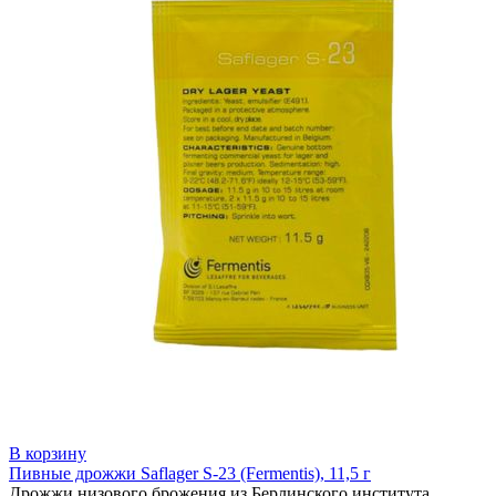
В корзину
Пивные дрожжи Saflager S-23 (Fermentis), 11,5 г
Дрожжи низового брожения из Берлинского института