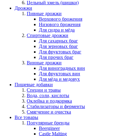
Цельный хмель (шишки)
Дрожжи
Пивные дрожжи
Верхового брожения
Низового брожения
Для сидра и мёда
Спиртовые дрожжи
Для сахарных браг
Для зерновых браг
Для фруктовых браг
Для прочих браг
Винные дрожжи
Для виноградных вин
Для фруктовых вин
Для мёда и медовух
Пищевые добавки
Специи и травы
Вода, соли, кислоты
Оклейка и подкормка
Стабилизаторы и ферменты
Смягчение и очистка
Все товары
Популярные бренды
Beergineer
Castle Malting