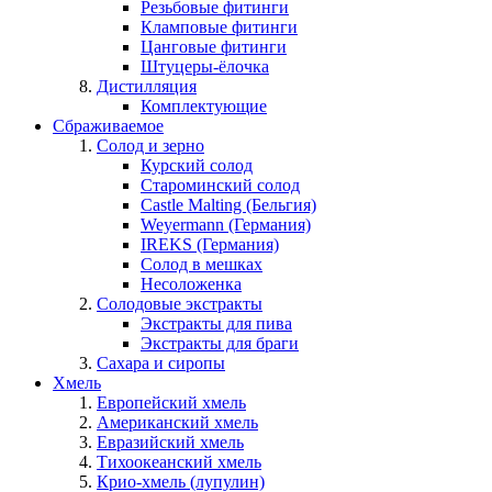
Резьбовые фитинги
Кламповые фитинги
Цанговые фитинги
Штуцеры-ёлочка
Дистилляция
Комплектующие
Сбраживаемое
Солод и зерно
Курский солод
Староминский солод
Castle Malting (Бельгия)
Weyermann (Германия)
IREKS (Германия)
Солод в мешках
Несоложенка
Солодовые экстракты
Экстракты для пива
Экстракты для браги
Сахара и сиропы
Хмель
Европейский хмель
Американский хмель
Евразийский хмель
Тихоокеанский хмель
Крио-хмель (лупулин)