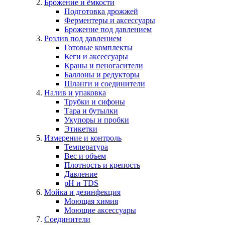
Брожение и ёмкости
Подготовка дрожжей
Ферментеры и аксессуары
Брожение под давлением
Розлив под давлением
Готовые комплекты
Кеги и аксессуары
Краны и пеногасители
Баллоны и редукторы
Шланги и соединители
Налив и упаковка
Трубки и сифоны
Тара и бутылки
Укупоры и пробки
Этикетки
Измерение и контроль
Температура
Вес и объем
Плотность и крепость
Давление
pH и TDS
Мойка и дезинфекция
Моющая химия
Моющие аксессуары
Соединители