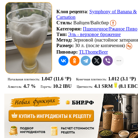
Клон рецепта
:
Symphony of Banana &
Carnation
Стиль:
Вайцен/Вайсбир
Категория:
Пшеничное/Ржаное Пиво
Тип:
Эль - верховое брожение
Метод:
Зерновой (настойное затирани
Размер:
30 л. (после кипячения)
Пивовар:
TLThomeBeer
1.047
(11.6 °P)
1.012
(3.1 °P)
Начальная плотность:
Конечная плотность:
4.7 %
10.2 IBU
4.1 SRM
(
8.1 EB
Алкоголь:
Горечь:
Цветность: