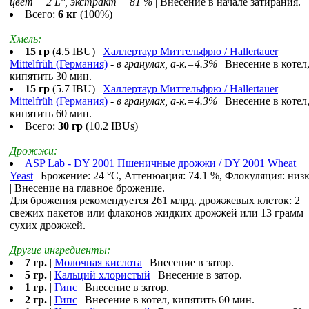
цвет = 2 L°, экстракт = 81 %
| Внесение в начале затирания.
Всего:
6 кг
(100%)
Хмель:
15 гр
(4.5 IBU) |
Халлертаур Миттельфрю / Hallertauer
Mittelfrüh (Германия)
-
в гранулах, a-к.=4.3%
| Внесение в котел
кипятить 30 мин.
15 гр
(5.7 IBU) |
Халлертаур Миттельфрю / Hallertauer
Mittelfrüh (Германия)
-
в гранулах, a-к.=4.3%
| Внесение в котел
кипятить 60 мин.
Всего:
30 гр
(10.2 IBUs)
Дрожжи:
ASP Lab - DY 2001 Пшеничные дрожжи / DY 2001 Wheat
Yeast
| Брожение: 24 °С, Аттенюация: 74.1 %, Флокуляция: низ
| Внесение на главное брожение.
Для брожения рекомендуется 261 млрд. дрожжевых клеток: 2
свежих пакетов или флаконов жидких дрожжей или 13 грамм
сухих дрожжей.
Другие ингредиенты:
7 гр.
|
Молочная кислота
| Внесение в затор.
5 гр.
|
Кальций хлористый
| Внесение в затор.
1 гр.
|
Гипс
| Внесение в затор.
2 гр.
|
Гипс
| Внесение в котел, кипятить 60 мин.