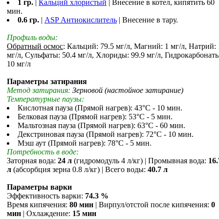
1 гр.
|
Кальций хлористый
| Внесение в котел, кипятить 60
мин.
0.6 гр.
|
ASP Антиокислитель
| Внесение в тару.
Профиль воды:
Обратный осмос
: Кальций: 79.5 мг/л, Магний: 1 мг/л, Натрий: 
мг/л, Сульфаты: 50.4 мг/л, Хлориды: 99.9 мг/л, Гидрокарбонаты
10 мг/л
Параметры затирания
Метод затирания:
Зерновой (настойное затирание)
Температурные паузы:
Кислотная пауза (Прямой нагрев): 43°С - 10 мин.
Белковая пауза (Прямой нагрев): 53°С - 5 мин.
Мальтозная пауза (Прямой нагрев): 63°С - 60 мин.
Декстриновая пауза (Прямой нагрев): 72°С - 10 мин.
Мэш аут (Прямой нагрев): 78°С - 5 мин.
Потребность в воде:
Заторная вода:
24 л
(гидромодуль 4 л/кг) | Промывная вода:
16.
л
(абсорбция зерна 0.8 л/кг) | Всего воды:
40.7 л
Параметры варки
Эффективность варки:
74.3 %
Время кипячения:
80 мин
| Вирпул/отстой после кипячения:
0
мин
| Охлаждение:
15 мин