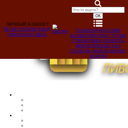
ЛИЧНЫЙ КАБИНЕТ
РЕГИСТРАЦИЯ
ВХОД
ГЛАВНАЯ
МАГАЗИН
ОБРАТНАЯ СВЯЗЬ
КАЛЬКУЛЯТОРЫ
СТАТЬИ
Добро
СТИЛИ ПИВА
РЕЦЕПТЫ
пожаловать,
ИНГРЕДИЕНТЫ
FAQ
Гость!
СЛОВАРЬ
ФАЙЛЫ
ВИДЕО
ФОРУМ