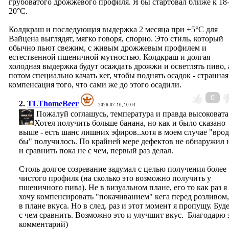
грубоватого дрожжевого профиля. Я бы стартовал ближе к 18
20°C.
Колдкраш и последующая выдержка 2 месяца при +5°C для
Вайцена выглядят, мягко говоря, спорно. Это стиль, который
обычно пьют свежим, с живым дрожжевым профилем и
естественной пшеничной мутностью. Колдкраш и долгая
холодная выдержка будут осаждать дрожжи и осветлять пиво, 
потом специально качать кег, чтобы поднять осадок - странная
компенсация того, что сами же до этого осадили.
0
2.
TLThomeBeer
2026-07-10, 10:04
Пожалуй соглашусь, температура и правда высоковата
Хотел получить больше банана, но как и было сказано
выше - есть шанс лишних эфиров..хотя в моем случае "врод
бы" получилось. По крайней мере дефектов не обнаружил 
и сравнить пока не с чем, первый раз делал.
Столь долгое созревание задумал с целью получения более
чистого профиля (на сколько это возможно получить у
пшеничного пива). Не в визуальном плане, его то как раз я
хочу компенсировать "покачиванием" кега перед розливом,
в плане вкуса. Но в след. раз и этот момент я пропущу. Буд
с чем сравнить. Возможно это и улучшит вкус. Благодарю 
комментарий)