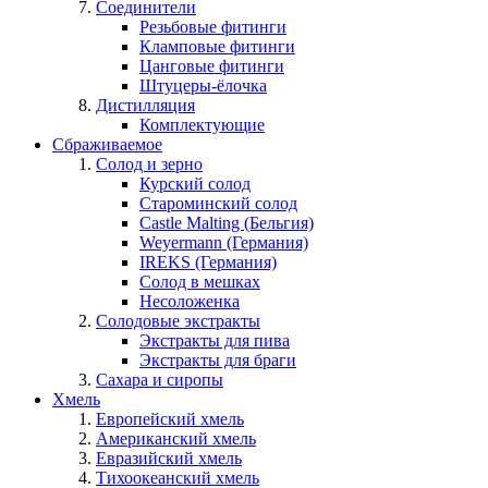
Соединители
Резьбовые фитинги
Кламповые фитинги
Цанговые фитинги
Штуцеры-ёлочка
Дистилляция
Комплектующие
Сбраживаемое
Солод и зерно
Курский солод
Староминский солод
Castle Malting (Бельгия)
Weyermann (Германия)
IREKS (Германия)
Солод в мешках
Несоложенка
Солодовые экстракты
Экстракты для пива
Экстракты для браги
Сахара и сиропы
Хмель
Европейский хмель
Американский хмель
Евразийский хмель
Тихоокеанский хмель