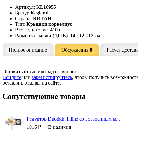
Артикул:
KL10955
Бренд:
Kegland
Страна:
КИТАЙ
Тип:
Крышки корнелиус
Вес в упаковке:
410 г
Размер упаковки (ДШВ):
14
×
12
×
12
см
Полное описание
Обсуждения
0
Расчет доставк
Оставить отзыв или задать вопрос
Войдите
или
зарегистрируйтесь
, чтобы получить возможность
оставлять отзывы на сайте.
Сопутствующие товары
Редуктор Duotight Inline со встроенным м...
1016 ₽
В наличии