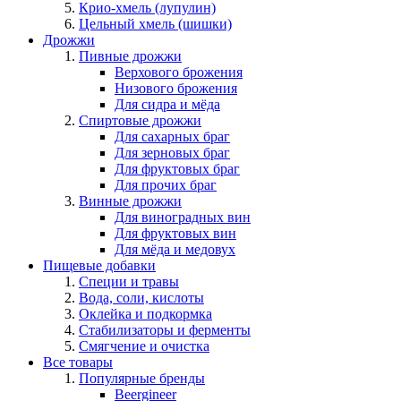
Крио-хмель (лупулин)
Цельный хмель (шишки)
Дрожжи
Пивные дрожжи
Верхового брожения
Низового брожения
Для сидра и мёда
Спиртовые дрожжи
Для сахарных браг
Для зерновых браг
Для фруктовых браг
Для прочих браг
Винные дрожжи
Для виноградных вин
Для фруктовых вин
Для мёда и медовух
Пищевые добавки
Специи и травы
Вода, соли, кислоты
Оклейка и подкормка
Стабилизаторы и ферменты
Смягчение и очистка
Все товары
Популярные бренды
Beergineer