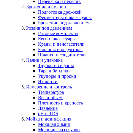
Перекачка и перелив
Брожение и ёмкости
Подготовка дрожжей
Ферментеры и аксессуары
Брожение под давлением
Розлив под давлением
Готовые комплекты
Кеги и аксессуары
Краны и пеногасители
Баллоны и редукторы
Шланги и соединители
Налив и упаковка
Трубки и сифоны
Тара и бутылки
Укупоры и пробки
Этикетки
Измерение и контроль
Температура
Вес и объем
Плотность и крепость
Давление
pH и TDS
Мойка и дезинфекция
Моющая химия
Моющие аксессуары