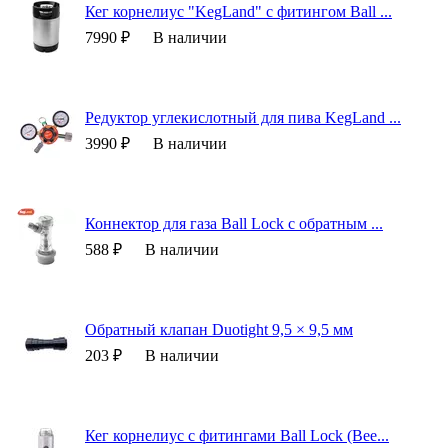
Кег корнелиус "KegLand" с фитингом Ball ...
7990 ₽
В наличии
Редуктор углекислотный для пива KegLand ...
3990 ₽
В наличии
Коннектор для газа Ball Lock c обратным ...
588 ₽
В наличии
Обратный клапан Duotight 9,5 × 9,5 мм
203 ₽
В наличии
Кег корнелиус с фитингами Ball Lock (Bee...