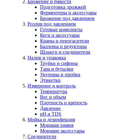
Брожение и ёмкости
Подготовка дрожжей
Ферментеры и аксессуары
Брожение под давлением
Розлив под давлением
Готовые комплекты
Кеги и аксессуары
Краны и пеногасители
Баллоны и редукторы
Шланги и соединители
Налив и упаковка
Трубки и сифоны
Тара и бутылки
Укупоры и пробки
Этикетки
Измерение и контроль
Температура
Вес и объем
Плотность и крепость
Давление
pH и TDS
Мойка и дезинфекция
Моющая химия
Моющие аксессуары
Соединители