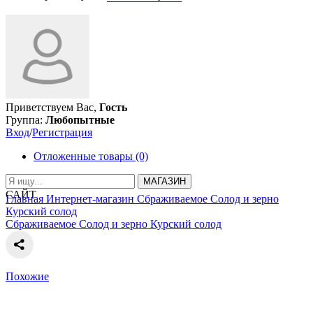
Приветствуем Вас,
Гость
Группа:
Любопытные
Вход
/
Регистрация
Отложенные товары (0)
МАГАЗИН
САЙТ
Главная
Интернет-магазин
Сбраживаемое
Солод и зерно
Курский солод
Сбраживаемое
Солод и зерно
Курский солод
Похожие