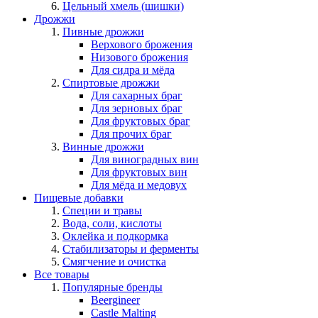
Цельный хмель (шишки)
Дрожжи
Пивные дрожжи
Верхового брожения
Низового брожения
Для сидра и мёда
Спиртовые дрожжи
Для сахарных браг
Для зерновых браг
Для фруктовых браг
Для прочих браг
Винные дрожжи
Для виноградных вин
Для фруктовых вин
Для мёда и медовух
Пищевые добавки
Специи и травы
Вода, соли, кислоты
Оклейка и подкормка
Стабилизаторы и ферменты
Смягчение и очистка
Все товары
Популярные бренды
Beergineer
Castle Malting