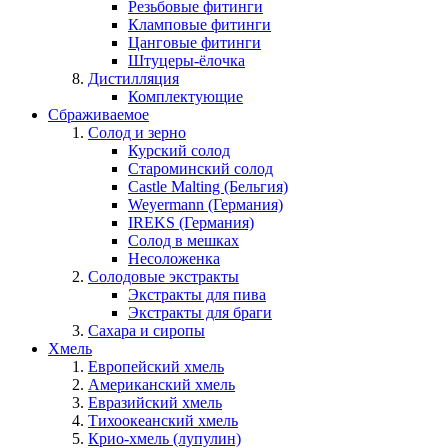
Резьбовые фитинги
Кламповые фитинги
Цанговые фитинги
Штуцеры-ёлочка
Дистилляция
Комплектующие
Сбраживаемое
Солод и зерно
Курский солод
Староминский солод
Castle Malting (Бельгия)
Weyermann (Германия)
IREKS (Германия)
Солод в мешках
Несоложенка
Солодовые экстракты
Экстракты для пива
Экстракты для браги
Сахара и сиропы
Хмель
Европейский хмель
Американский хмель
Евразийский хмель
Тихоокеанский хмель
Крио-хмель (лупулин)