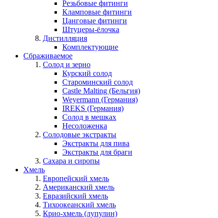
Резьбовые фитинги
Кламповые фитинги
Цанговые фитинги
Штуцеры-ёлочка
Дистилляция
Комплектующие
Сбраживаемое
Солод и зерно
Курский солод
Староминский солод
Castle Malting (Бельгия)
Weyermann (Германия)
IREKS (Германия)
Солод в мешках
Несоложенка
Солодовые экстракты
Экстракты для пива
Экстракты для браги
Сахара и сиропы
Хмель
Европейский хмель
Американский хмель
Евразийский хмель
Тихоокеанский хмель
Крио-хмель (лупулин)