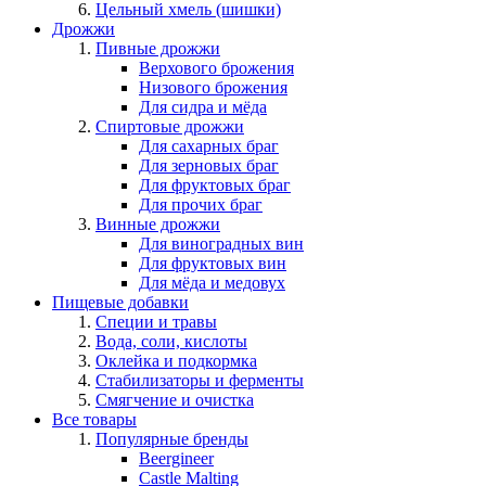
Цельный хмель (шишки)
Дрожжи
Пивные дрожжи
Верхового брожения
Низового брожения
Для сидра и мёда
Спиртовые дрожжи
Для сахарных браг
Для зерновых браг
Для фруктовых браг
Для прочих браг
Винные дрожжи
Для виноградных вин
Для фруктовых вин
Для мёда и медовух
Пищевые добавки
Специи и травы
Вода, соли, кислоты
Оклейка и подкормка
Стабилизаторы и ферменты
Смягчение и очистка
Все товары
Популярные бренды
Beergineer
Castle Malting