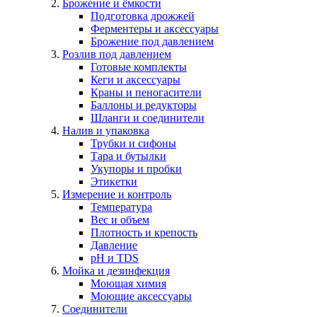
Брожение и ёмкости
Подготовка дрожжей
Ферментеры и аксессуары
Брожение под давлением
Розлив под давлением
Готовые комплекты
Кеги и аксессуары
Краны и пеногасители
Баллоны и редукторы
Шланги и соединители
Налив и упаковка
Трубки и сифоны
Тара и бутылки
Укупоры и пробки
Этикетки
Измерение и контроль
Температура
Вес и объем
Плотность и крепость
Давление
pH и TDS
Мойка и дезинфекция
Моющая химия
Моющие аксессуары
Соединители