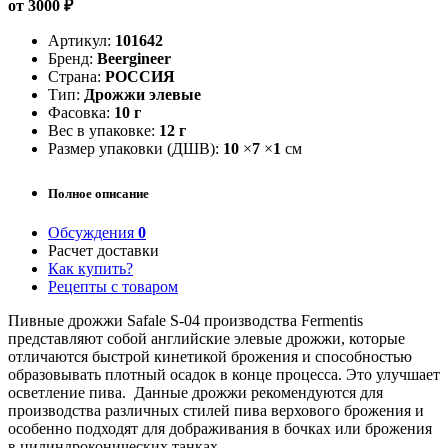
от 3000 ₽
Артикул:
101642
Бренд:
Beergineer
Страна:
РОССИЯ
Тип:
Дрожжи элевые
Фасовка:
10 г
Вес в упаковке:
12 г
Размер упаковки (ДШВ):
10
×
7
×
1
см
Полное описание
Обсуждения
0
Расчет доставки
Как купить?
Рецепты с товаром
Пивные дрожжи Safale S-04 производства Fermentis
представляют собой английские элевые дрожжи, которые
отличаются быстрой кинетикой брожения и способностью
образовывать плотный осадок в конце процесса. Это улучшает
осветление пива. Данные дрожжи рекомендуются для
производства различных стилей пива верхового брожения и
особенно подходят для дображивания в бочках или брожения
в цилиндроконических танках.