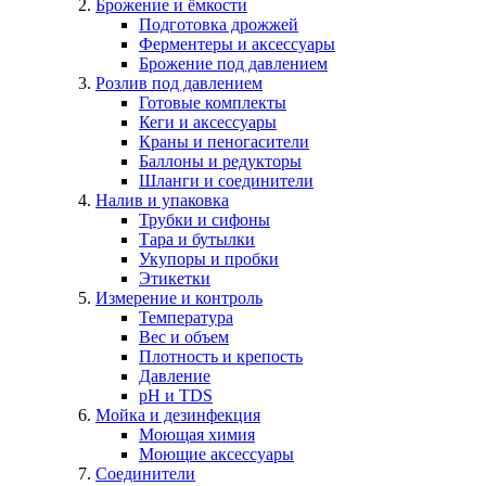
Брожение и ёмкости
Подготовка дрожжей
Ферментеры и аксессуары
Брожение под давлением
Розлив под давлением
Готовые комплекты
Кеги и аксессуары
Краны и пеногасители
Баллоны и редукторы
Шланги и соединители
Налив и упаковка
Трубки и сифоны
Тара и бутылки
Укупоры и пробки
Этикетки
Измерение и контроль
Температура
Вес и объем
Плотность и крепость
Давление
pH и TDS
Мойка и дезинфекция
Моющая химия
Моющие аксессуары
Соединители