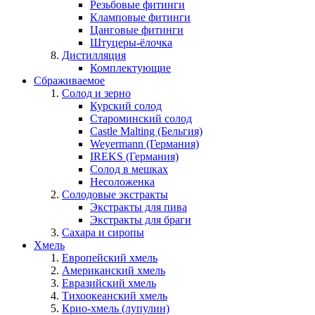
Резьбовые фитинги
Кламповые фитинги
Цанговые фитинги
Штуцеры-ёлочка
Дистилляция
Комплектующие
Сбраживаемое
Солод и зерно
Курский солод
Староминский солод
Castle Malting (Бельгия)
Weyermann (Германия)
IREKS (Германия)
Солод в мешках
Несоложенка
Солодовые экстракты
Экстракты для пива
Экстракты для браги
Сахара и сиропы
Хмель
Европейский хмель
Американский хмель
Евразийский хмель
Тихоокеанский хмель
Крио-хмель (лупулин)