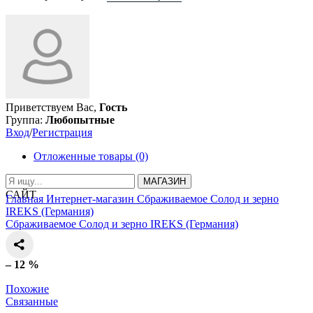
Приветствуем Вас,
Гость
Группа:
Любопытные
Вход
/
Регистрация
Отложенные товары (0)
МАГАЗИН
САЙТ
Главная
Интернет-магазин
Сбраживаемое
Солод и зерно
IREKS (Германия)
Сбраживаемое
Солод и зерно
IREKS (Германия)
– 12 %
Похожие
Связанные