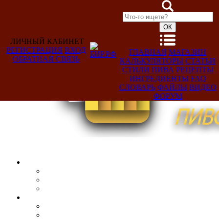
ЛИЧНЫЙ КАБИНЕТ
РЕГИСТРАЦИЯ
ВХОД
ГЛАВНАЯ
МАГАЗИН
ОБРАТНАЯ СВЯЗЬ
КАЛЬКУЛЯТОРЫ
СТАТЬИ
Добро
СТИЛИ ПИВА
РЕЦЕПТЫ
пожаловать,
ИНГРЕДИЕНТЫ
FAQ
Гость!
СЛОВАРЬ
ФАЙЛЫ
ВИДЕО
ФОРУМ