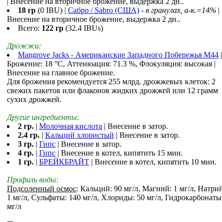
| Внесение на вторичное брожение, выдержка 2 дн..
18 гр
(0 IBU) |
Сабро / Sabro (США)
-
в гранулах, a-к.=14%
|
Внесение на вторичное брожение, выдержка 2 дн..
Всего:
122 гр
(32.4 IBUs)
Дрожжи:
Mangrove Jacks - Американские Западного Побережья M44
|
Брожение: 18 °С, Аттенюация: 71.3 %, Флокуляция: высокая |
Внесение на главное брожение.
Для брожения рекомендуется 255 млрд. дрожжевых клеток: 2
свежих пакетов или флаконов жидких дрожжей или 12 грамм
сухих дрожжей.
Другие ингредиенты:
2 гр.
|
Молочная кислота
| Внесение в затор.
2.4 гр.
|
Кальций хлористый
| Внесение в затор.
3 гр.
|
Гипс
| Внесение в затор.
4 гр.
|
Гипс
| Внесение в котел, кипятить 15 мин.
1 гр.
|
БРЕЙКБРАЙТ
| Внесение в котел, кипятить 10 мин.
Профиль воды:
Подсоленный осмос
: Кальций: 90 мг/л, Магний: 1 мг/л, Натрий
1 мг/л, Сульфаты: 140 мг/л, Хлориды: 50 мг/л, Гидрокарбонаты
мг/л