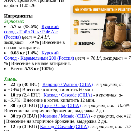
APA с ароматом тропиков. На
карбон 11.05.26.
Ингредиенты
Зерновые:
5.7 кг
(98.6%) |
Курский
солод - Пэйл Эль / Pale Ale
(Россия)
цвет = 2.4 L°,
экстракт = 79 %
| Внесение в
начале затирания.
0.08 кг
(1.4%) |
Курский
Солод - Карамельный 200 (Россия)
цвет = 76 L°, экстракт = 7
%
| Внесение в начале затирания.
Всего:
5.78 кг
(100%)
Хмель:
22 гр
(30 IBU) |
Варриор / Warrior (США)
-
в гранулах, a-
к.=14%
| Внесение в котел, кипятить 60 мин.
10 гр
(2.4 IBU) |
Каскад / Cascade (США)
-
в гранулах, a-
к.=5.7%
| Внесение в котел, кипятить 12 мин.
30 гр
(0 IBU) |
Цитра / Citra (США)
-
в гранулах, a-к.=10.6%
Внесение на вторичное брожение, выдержка 2 дн..
30 гр
(0 IBU) |
Мозаика / Mosaic (США)
-
в гранулах, a-к.=1
| Внесение на вторичное брожение, выдержка 2 дн..
12 гр
(0 IBU) |
Каскад / Cascade (США)
-
в гранулах, a-к.=5