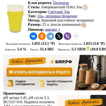
Клон рецепта
:
Цитроель
Стиль:
Американский Пэйл Эль
Категория:
Светлый Эль
Тип:
Эль - верховое брожение
Метод:
Зерновой (настойное затирание)
Размер:
25 л. (после кипячения)
Пивовар:
maestro_t
1.055
(13.5 °P)
1.015
(3.8 °P)
Начальная плотность:
Конечная плотность:
5.4 %
32.4 IBU
5.5 SRM
(
10.8 EB
Алкоголь:
Горечь:
Цветность:
Примечание:
рН затора 5.45, рН сусла 5.3,
BU:GU=0.6. Надеюсь получить