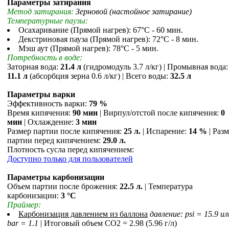
Параметры затирания
Метод затирания:
Зерновой (настойное затирание)
Температурные паузы:
Осахаривание (Прямой нагрев): 67°С - 60 мин.
Декстриновая пауза (Прямой нагрев): 72°С - 8 мин.
Мэш аут (Прямой нагрев): 78°С - 5 мин.
Потребность в воде:
Заторная вода:
21.4 л
(гидромодуль 3.7 л/кг) | Промывная вода:
11.1 л
(абсорбция зерна 0.6 л/кг) | Всего воды:
32.5 л
Параметры варки
Эффективность варки:
79 %
Время кипячения:
90 мин
| Вирпул/отстой после кипячения:
0
мин
| Охлаждение:
3 мин
Размер партии после кипячения:
25 л.
| Испарение:
14 %
| Раз
партии перед кипячением:
29.0 л.
Плотность сусла перед кипячением:
Доступно только для пользователей
Параметры карбонизации
Объем партии после брожения:
22.5 л.
| Температура
карбонизации:
3 °С
Праймер:
Карбонизация давлением из баллона
давление: psi = 15.9 ил
bar = 1.1
| Итоговый объем СO2 = 2.98 (5.96 г/л)