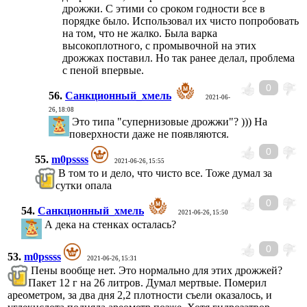
дрожжи. С этими со сроком годности все в
порядке было. Использовал их чисто попробовать
на том, что не жалко. Была варка
высокоплотного, с промывочной на этих
дрожжах поставил. Но так ранее делал, проблема
с пеной впервые.
0
56.
Санкционный_хмель
2021-06-
26, 18:08
Это типа "супернизовые дрожжи"? ))) На
поверхности даже не появляются.
0
55.
m0pssss
2021-06-26, 15:55
В том то и дело, что чисто все. Тоже думал за
сутки опала
0
54.
Санкционный_хмель
2021-06-26, 15:50
А дека на стенках осталась?
0
53.
m0pssss
2021-06-26, 15:31
Пены вообще нет. Это нормально для этих дрожжей?
Пакет 12 г на 26 литров. Думал мертвые. Померил
ареометром, за два дня 2,2 плотности съели оказалось, и