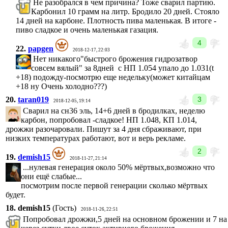
Не разобрался в чем причина? Тоже сварил партию.
Карбонил 10 грамм на литр. Бродило 20 дней. Стояло
14 дней на карбоне. Плотность пива маленькая. В итоге -
пиво сладкое и очень маленькая газация.
4
22.
papgen
2018-12-17, 22:03
Нет никакого"быстрого брожения гидрозатвор
совсем вялый" за 8дней с НП 1.054 упало до 1.031(t
+18) подожду-посмотрю еще недельку(может китайцам
+18 ну Очень холодно???)
20.
taran019
3
2018-12-05, 19:14
Сварил на сн36 эль, 14+6 дней в бродилках, неделю
карбон, попробовал -сладкое! НП 1.048, КП 1.014,
дрожжи разочаровали. Пишут за 4 дня сбраживают, при
низких температурах работают, вот и верь рекламе.
2
19.
demish15
2018-11-27, 21:14
...нулевая генерация около 50% мёртвых,возможно что
они ещё слабые...
посмотрим после первой генерации сколько мёртвых
будет.
18.
demish15
(Гость)
2018-11-26, 22:51
Попробовал дрожжи,5 дней на основном брожении и 7 на 