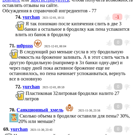
оставлять отзывы на сайте.
Обсуждения в справочной ингредиентов - 77
74.
yurchan
-1
2021-12-01, 10:51
Я так понимаю после кипячения слить в две 3
банки а остальное в бродилку как пена успакоится
влить из банок в бродилку
0
71.
m0pssss
2021-12-01, 00:04
В следующий раз меньше сусла в эту бродильную
емкость на брожение заливать. А в этот слить часть в
другую бродильную (например в 3л банки одну-две) и
через пару дней пока активное брожение еще не
остановилось, но пена начинает успокаиваться, вернуть
все в основную
72.
yurchan
0
2021-12-01, 09:59
Пластиковая 32литровая бродилки налито 27
литров
0
70.
Санкционный_хмель
2021-11-30, 23:56
Сколько объема в бродилке оставили для пены? 30%,
20% или меньше?
69.
yurchan
0
2021-11-30, 23:43