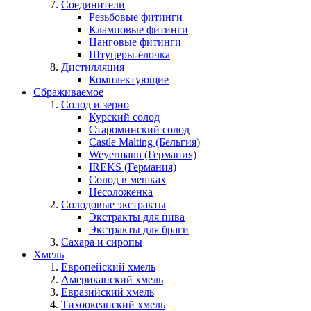
Соединители
Резьбовые фитинги
Кламповые фитинги
Цанговые фитинги
Штуцеры-ёлочка
Дистилляция
Комплектующие
Сбраживаемое
Солод и зерно
Курский солод
Староминский солод
Castle Malting (Бельгия)
Weyermann (Германия)
IREKS (Германия)
Солод в мешках
Несоложенка
Солодовые экстракты
Экстракты для пива
Экстракты для браги
Сахара и сиропы
Хмель
Европейский хмель
Американский хмель
Евразийский хмель
Тихоокеанский хмель