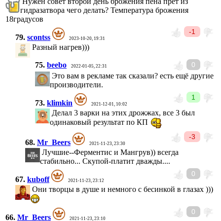
Нужен совет второй день брожения пена прёт из
гидразатвора чего делать? Температура брожения
18градусов
-1
79.
scontss
2023-10-20, 19:31
Разный нагрев)))
75.
beebo
0
2022-01-05, 22:31
Это вам в рекламе так сказали? есть ещё другие
производители.
1
73.
klimkin
2021-12-01, 10:02
Делал 3 варки на этих дрожжах, все 3 был
одинаковый результат по КП
-3
68.
Mr_Beers
2021-11-23, 23:30
Лучшие--Ферментис и Мангрув)) всегда
стабильно... Скупой-платит дважды....
0
67.
kuboff
2021-11-23, 23:12
Они творцы в душе и немного с бесинкой в глазах )))
0
66.
Mr_Beers
2021-11-23, 23:10