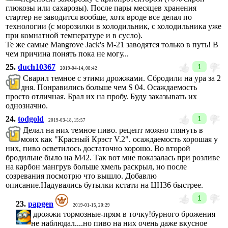
глюкозы или сахарозы). После пары месяцев хранения
стартер не заводится вообще, хотя вроде все делал по
технологии (с морозилки в холодильник, с холодильника уже
при комнатной температуре и в сусло).
Те же самые Mangrove Jack's M-21 заводятся только в путь! В
чем причина понять пока не могу...
25.
duch10367
1
2019-04-14, 08:42
Сварил темное с этими дрожжами. Сбродили на ура за 2
дня. Понравились больше чем S 04. Осаждаемость
просто отличная. Брал их на пробу. Буду заказывать их
однозначно.
24.
todgold
1
2019-03-18, 15:57
Делал на них темное пиво. рецепт можно глянуть в
моих как "Красный Крэст V.2". осаждаемость хорошая у
них, пиво осветилось достаточно хорошо. Во второй
бродильне было на М42. Так вот мне показалась при розливе
на карбон мангрув больше хмель раскрыл, но после
созревания посмотрю что вышло. Добавлю
описание.Надувались бутылки кстати на ЦН36 быстрее.
1
23.
papgen
2019-01-15, 20:29
дрожжи тормозные-прям в точку!бурного брожения
не наблюдал....но пиво на них очень даже вкусное