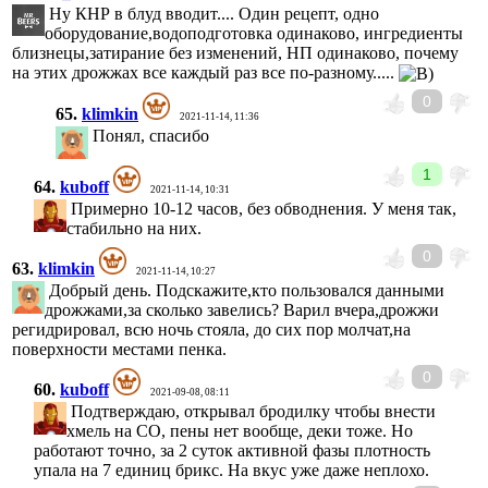
Ну КНР в блуд вводит.... Один рецепт, одно
оборудование,водоподготовка одинаково, ингредиенты
близнецы,затирание без изменений, НП одинаково, почему
на этих дрожжах все каждый раз все по-разному.....
0
65.
klimkin
2021-11-14, 11:36
Понял, спасибо
1
64.
kuboff
2021-11-14, 10:31
Примерно 10-12 часов, без обводнения. У меня так,
стабильно на них.
0
63.
klimkin
2021-11-14, 10:27
Добрый день. Подскажите,кто пользовался данными
дрожжами,за сколько завелись? Варил вчера,дрожжи
регидрировал, всю ночь стояла, до сих пор молчат,на
поверхности местами пенка.
0
60.
kuboff
2021-09-08, 08:11
Подтверждаю, открывал бродилку чтобы внести
хмель на СО, пены нет вообще, деки тоже. Но
работают точно, за 2 суток активной фазы плотность
упала на 7 единиц брикс. На вкус уже даже неплохо.