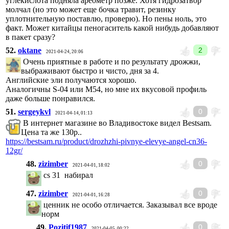
углекислота подняла ареометр позже. Хотя гидрозатвор
молчал (но это может еще бочка травит, резинку
уплотнительную поставлю, проверю). Но пены ноль, это
факт. Может китайцы пеногаситель какой нибудь добавляют
в пакет сразу?
52.
oktane
2
2021-04-24, 20:06
Очень приятные в работе и по результату дрожжи,
выбраживают быстро и чисто, дня за 4.
Английские эли получаются хорошо.
Аналогичны S-04 или M54, но мне их вкусовой профиль
даже больше понравился.
51.
sergeykvl
0
2021-04-14, 01:13
В интернет магазине во Владивостоке видел Bestsam.
Цена та же 130р..
https://bestsam.ru/product/drozhzhi-pivnye-elevye-angel-cn36-
12gr/
48.
zizimber
0
2021-04-01, 18:02
cs 31 набирал
47.
zizimber
0
2021-04-01, 16:28
ценник не особо отличается. Заказывал все вроде
норм
49.
Pozitif1987
0
2021-04-05, 00:22