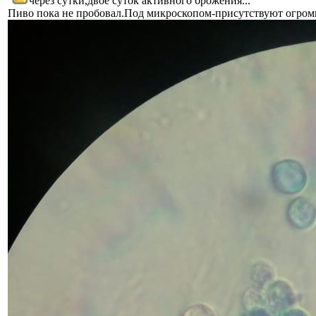
через сутки,двое суток активного брожения...
Пиво пока не пробовал.Под микроскопом-присутствуют огромн