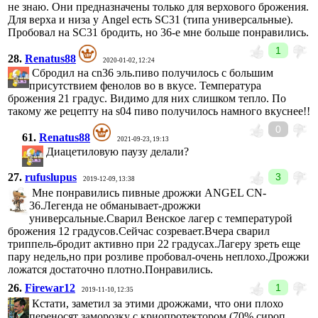
не знаю. Они предназначены только для верхового брожения.
Для верха и низа у Angel есть SC31 (типа универсальные).
Пробовал на SC31 бродить, но 36-е мне больше понравились.
1
28.
Renatus88
2020-01-02, 12:24
Сбродил на cn36 эль.пиво получилось с большим
присутствием фенолов во в вкусе. Температура
брожения 21 градус. Видимо для них слишком тепло. По
такому же рецепту на s04 пиво получилось намного вкуснее!!
0
61.
Renatus88
2021-09-23, 19:13
Диацетиловую паузу делали?
27.
rufuslupus
3
2019-12-09, 13:38
Мне понравились пивные дрожжи ANGEL CN-
36.Легенда не обманывает-дрожжи
универсальные.Сварил Венское лагер с температурой
брожения 12 градусов.Сейчас созревает.Вчера сварил
триппель-бродит активно при 22 градусах.Лагеру зреть еще
пару недель,но при розливе пробовал-очень неплохо.Дрожжи
ложатся достаточно плотно.Понравились.
26.
Firewar12
1
2019-11-10, 12:35
Кстати, заметил за этими дрожжами, что они плохо
переносят заморозку с криопротектором (70% сироп