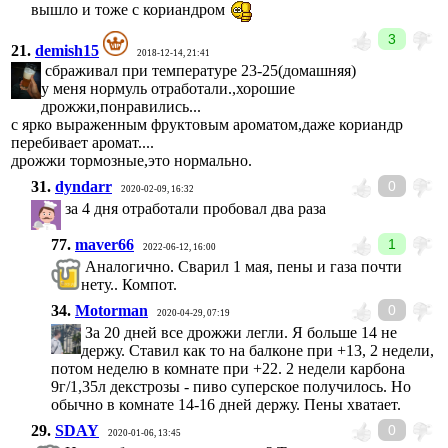
вышло и тоже с кориандром
3
21.
demish15
2018-12-14, 21:41
сбраживал при температуре 23-25(домашняя)
у меня нормуль отработали.,хорошие
дрожжи,понравились...
с ярко выраженным фруктовым ароматом,даже кориандр
перебивает аромат....
дрожжи тормозные,это нормально.
31.
dyndarr
0
2020-02-09, 16:32
за 4 дня отработали пробовал два раза
77.
maver66
1
2022-06-12, 16:00
Аналогично. Сварил 1 мая, пены и газа почти
нету.. Компот.
34.
Motorman
0
2020-04-29, 07:19
За 20 дней все дрожжи легли. Я больше 14 не
держу. Ставил как то на балконе при +13, 2 недели,
потом неделю в комнате при +22. 2 недели карбона
9г/1,35л декстрозы - пиво суперское получилось. Но
обычно в комнате 14-16 дней держу. Пены хватает.
29.
SDAY
0
2020-01-06, 13:45