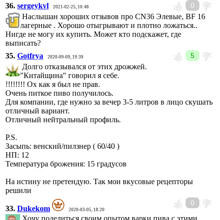
36.
sergeykvl
0
2021-02-25, 10:48
Наслышан хороших отзывов про CN36 Элевые, BF 16
лагерные . Хорошо отыгрывают и плотно ложаться..
Нигде не могу их купить. Может кто подскажет, где
выписать?
35.
Gotfrya
5
2020-09-09, 19:39
Долго отказывался от этих дрожжей.
"Китайщина" говорил я себе.
!!!!!!!! Ох как я был не прав.
Очень питкое пиво получилось.
Для компании, где нужно за вечер 3-5 литров в лицо скушать
отличный вариант.
Отличный нейтральный профиль.
P.S.
Засыпь: венский/пилзнер ( 60/40 )
НП: 12
Температура брожения: 15 градусов
На истину не претендую. Так мои вкусовые рецепторы
решили
0
33.
Dukekom
2020-03-05, 18:20
Хочу поделиться своим опытом варки пива с этими