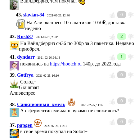
Вайлдберриз, там покупал
43.
slavian-84
0
2021-03-23, 12:46
На Али экспресс 10 пакетиков 1050₽, доставка
неделю
42.
Rush87
2
2021-02-28, 23:01
На Вайлдберриз сн36 по 300р за 3 пакетика. Недавно
приобрел.
41.
dyndarr
1
2021-02-26, 06:13
появились на
https://hootch.ru
140р. до 2022года
39.
Gotfrya
0
2021-02-25, 16:10
Солод+
Grainmart
Алиэкспрес
0
38.
Санкционный_хмель
2021-02-25, 11:32
А с ферментисами-мангрувами не сложилось?
0
37.
papgen
2021-02-25, 11:31
в своё время покупал на Solod+