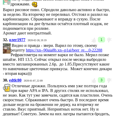
дрожжами.
Варил рисовое пиво. Сбродили давольно активно и быстро,
за неделю. На вторичку не переливал. Отстоял и разлил на
карбонизацию. Сбраживают и вправду в сухую. После
карбонизации на дне бутылки остаётся плотный осадок, не
поднимается при розливе.
Аромат дают неитралтный.
32.
олег1977
1
2020-02-28, 19:19
Видно и правда - звери. Варил по этому, своему
рецепту
https://xn--90aia8b.xn--p1ai/beer_re....0-22288
Рефрактометра на момент варки не было. Мерил позже
шпайзе. НП 13.5. Сейчас открыл после месяца выбродило
вместо запланированных 2.6р, до 1.85.Присутствуют какие
то навязчивые цветочные привкусы. Может конечно дикари
- вторая варка)))
30.
edtlc80
3
2020-01-07, 22:09
Отличные дрожжи. Пользуюсь ими уже полтора года
при варке APA и IPA. В других стилях не использовал,
не знаю. Как тут уже замечали, садятся как пластилин. Очень
скоростные. Сбраживают очень быстро. В последнее время
дольше недели на брожении не держу, на вторичку не
ставлю. Вкус приятный. Неприятных ноток нет. Ну и
дешевые! Советую. Зачем на них лагеры пытаются бродить,