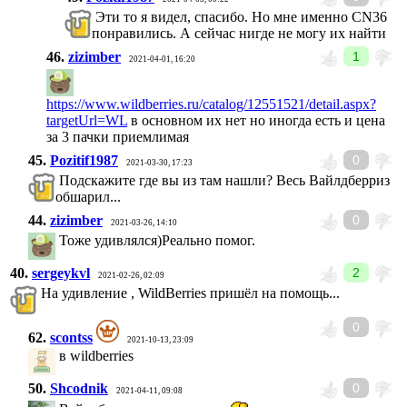
Эти то я видел, спасибо. Но мне именно CN36
понравились. А сейчас нигде не могу их найти
46.
zizimber
1
2021-04-01, 16:20
https://www.wildberries.ru/catalog/12551521/detail.aspx?
targetUrl=WL
в основном их нет но иногда есть и цена
за 3 пачки приемлимая
45.
Pozitif1987
0
2021-03-30, 17:23
Подскажите где вы из там нашли? Весь Вайлдберриз
обшарил...
44.
zizimber
0
2021-03-26, 14:10
Тоже удивлялся)Реально помог.
40.
sergeykvl
2
2021-02-26, 02:09
На удивление , WildBerries пришёл на помощь...
0
62.
scontss
2021-10-13, 23:09
в wildberries
50.
Shcodnik
0
2021-04-11, 09:08