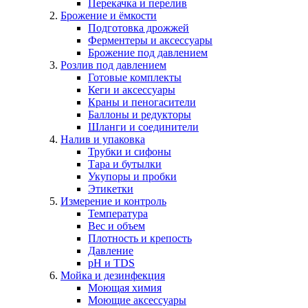
Перекачка и перелив
Брожение и ёмкости
Подготовка дрожжей
Ферментеры и аксессуары
Брожение под давлением
Розлив под давлением
Готовые комплекты
Кеги и аксессуары
Краны и пеногасители
Баллоны и редукторы
Шланги и соединители
Налив и упаковка
Трубки и сифоны
Тара и бутылки
Укупоры и пробки
Этикетки
Измерение и контроль
Температура
Вес и объем
Плотность и крепость
Давление
pH и TDS
Мойка и дезинфекция
Моющая химия
Моющие аксессуары