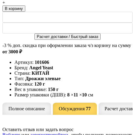
+
Расчет доставки / Быстрый заказ
-3 %
доп. скидка при оформлении заказа ч/з корзину на сумму
от 3000 ₽
Артикул:
101606
Бренд:
Angel Yeast
Страна:
КИТАЙ
Тип:
Дрожжи элевые
Фасовка:
120 г
Вес в упаковке:
150 г
Размер упаковки (ДШВ):
8
×
11
×
10
см
Полное описание
Обсуждения
77
Расчет достав
Оставить отзыв или задать вопрос
Войдите
или
зарегистрируйтесь
, чтобы получить возможность