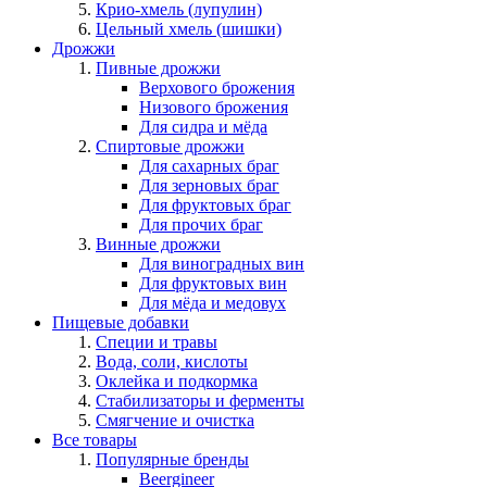
Крио-хмель (лупулин)
Цельный хмель (шишки)
Дрожжи
Пивные дрожжи
Верхового брожения
Низового брожения
Для сидра и мёда
Спиртовые дрожжи
Для сахарных браг
Для зерновых браг
Для фруктовых браг
Для прочих браг
Винные дрожжи
Для виноградных вин
Для фруктовых вин
Для мёда и медовух
Пищевые добавки
Специи и травы
Вода, соли, кислоты
Оклейка и подкормка
Стабилизаторы и ферменты
Смягчение и очистка
Все товары
Популярные бренды
Beergineer