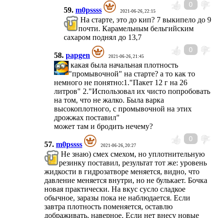
0
59.
m0pssss
2021-06-26, 22:15
На старте, это до кип? 7 выкипело до 9
почти. Карамельным бельгийским
сахаром поднял до 13,7
0
58.
papgen
2021-06-26, 21:45
какая была начальная плотность
"промывочной" на старте? а то как то
немного не понятно:1."Пакет 12 г на 26
литров" 2."Использовал их чисто попробовать
на том, что не жалко. Была варка
высокоплотного, с промывочной на этих
дрожжах поставил"
может там и бродить нечему?
0
57.
m0pssss
2021-06-26, 20:27
Не знаю) смех смехом, но уплотнительную
резинку поставил, результат тот же: уровень
жидкости в гидрозатворе меняется, видно, что
давление меняется внутри, но не булькает. Бочка
новая практически. На вкус сусло сладкое
обычное, заразы пока не наблюдается. Если
завтра плотность поменяется, оставлю
дображивать, наверное. Если нет внесу новые