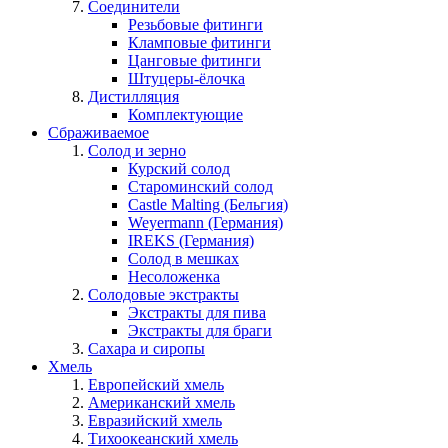
Соединители
Резьбовые фитинги
Кламповые фитинги
Цанговые фитинги
Штуцеры-ёлочка
Дистилляция
Комплектующие
Сбраживаемое
Солод и зерно
Курский солод
Староминский солод
Castle Malting (Бельгия)
Weyermann (Германия)
IREKS (Германия)
Солод в мешках
Несоложенка
Солодовые экстракты
Экстракты для пива
Экстракты для браги
Сахара и сиропы
Хмель
Европейский хмель
Американский хмель
Евразийский хмель
Тихоокеанский хмель