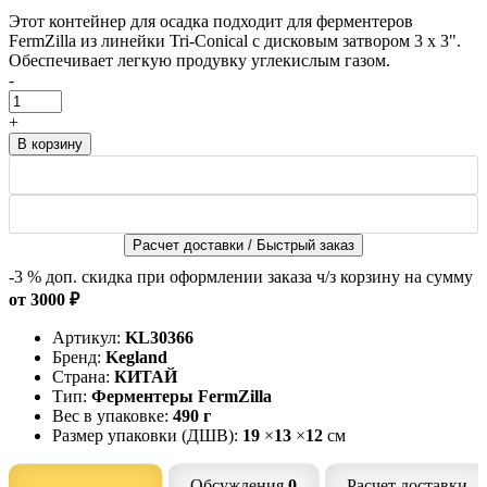
Этот контейнер для осадка подходит для ферментеров
FermZilla из линейки Tri-Conical с дисковым затвором 3 x 3".
Обеспечивает легкую продувку углекислым газом.
-
+
Расчет доставки / Быстрый заказ
-3 %
доп. скидка при оформлении заказа ч/з корзину на сумму
от 3000 ₽
Артикул:
KL30366
Бренд:
Kegland
Страна:
КИТАЙ
Тип:
Ферментеры FermZilla
Вес в упаковке:
490 г
Размер упаковки (ДШВ):
19
×
13
×
12
см
Обсуждения
0
Расчет доставки