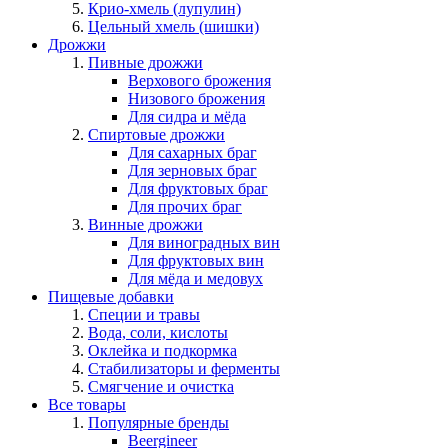
Крио-хмель (лупулин)
Цельный хмель (шишки)
Дрожжи
Пивные дрожжи
Верхового брожения
Низового брожения
Для сидра и мёда
Спиртовые дрожжи
Для сахарных браг
Для зерновых браг
Для фруктовых браг
Для прочих браг
Винные дрожжи
Для виноградных вин
Для фруктовых вин
Для мёда и медовух
Пищевые добавки
Специи и травы
Вода, соли, кислоты
Оклейка и подкормка
Стабилизаторы и ферменты
Смягчение и очистка
Все товары
Популярные бренды
Beergineer