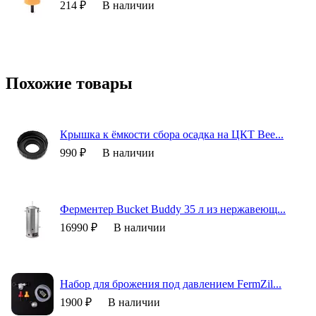
214 ₽
В наличии
Похожие товары
Крышка к ёмкости сбора осадка на ЦКТ Bee...
990 ₽
В наличии
Ферментер Bucket Buddy 35 л из нержавеющ...
16990 ₽
В наличии
Набор для брожения под давлением FermZil...
1900 ₽
В наличии