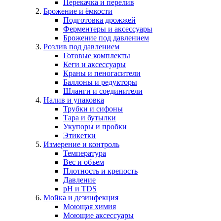
Перекачка и перелив
Брожение и ёмкости
Подготовка дрожжей
Ферментеры и аксессуары
Брожение под давлением
Розлив под давлением
Готовые комплекты
Кеги и аксессуары
Краны и пеногасители
Баллоны и редукторы
Шланги и соединители
Налив и упаковка
Трубки и сифоны
Тара и бутылки
Укупоры и пробки
Этикетки
Измерение и контроль
Температура
Вес и объем
Плотность и крепость
Давление
pH и TDS
Мойка и дезинфекция
Моющая химия
Моющие аксессуары