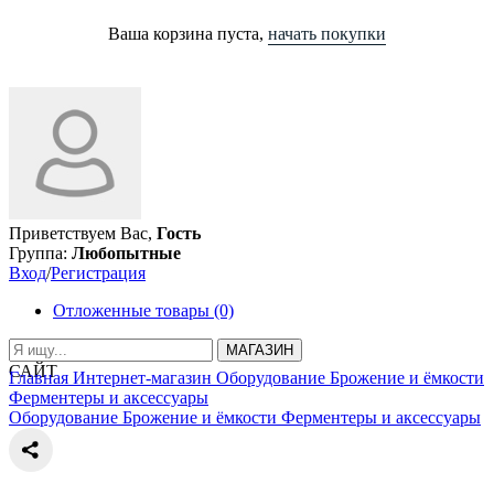
Ваша корзина пуста,
начать покупки
Приветствуем Вас,
Гость
Группа:
Любопытные
Вход
/
Регистрация
Отложенные товары (0)
МАГАЗИН
САЙТ
Главная
Интернет-магазин
Оборудование
Брожение и ёмкости
Ферментеры и аксессуары
Оборудование
Брожение и ёмкости
Ферментеры и аксессуары