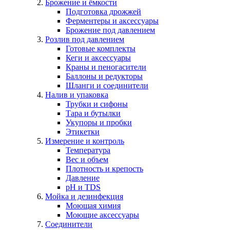
Брожение и ёмкости
Подготовка дрожжей
Ферментеры и аксессуары
Брожение под давлением
Розлив под давлением
Готовые комплекты
Кеги и аксессуары
Краны и пеногасители
Баллоны и редукторы
Шланги и соединители
Налив и упаковка
Трубки и сифоны
Тара и бутылки
Укупоры и пробки
Этикетки
Измерение и контроль
Температура
Вес и объем
Плотность и крепость
Давление
pH и TDS
Мойка и дезинфекция
Моющая химия
Моющие аксессуары
Соединители