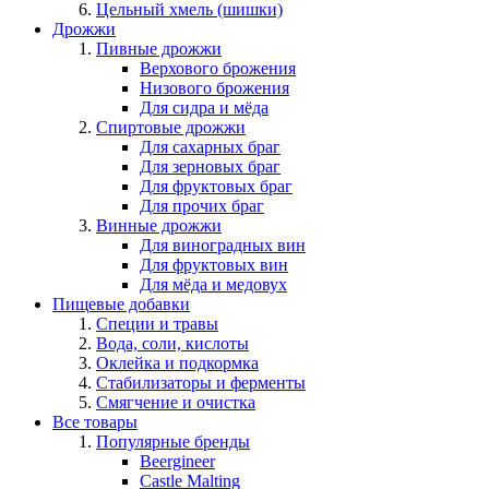
Цельный хмель (шишки)
Дрожжи
Пивные дрожжи
Верхового брожения
Низового брожения
Для сидра и мёда
Спиртовые дрожжи
Для сахарных браг
Для зерновых браг
Для фруктовых браг
Для прочих браг
Винные дрожжи
Для виноградных вин
Для фруктовых вин
Для мёда и медовух
Пищевые добавки
Специи и травы
Вода, соли, кислоты
Оклейка и подкормка
Стабилизаторы и ферменты
Смягчение и очистка
Все товары
Популярные бренды
Beergineer
Castle Malting