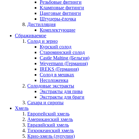
Резьбовые фитинги
Кламповые фитинги
Цанговые фитинги
Штуцеры-ёлочка
Дистилляция
Комплектующие
Сбраживаемое
Солод и зерно
Курский солод
Староминский солод
Castle Malting (Бельгия)
Weyermann (Германия)
IREKS (Германия)
Солод в мешках
Несоложенка
Солодовые экстракты
Экстракты для пива
Экстракты для браги
Сахара и сиропы
Хмель
Европейский хмель
Американский хмель
Евразийский хмель
Тихоокеанский хмель
Крио-хмель (лупулин)