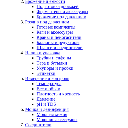
Брожение и ёмкости
Подготовка дрожжей
Ферментеры и аксессуары
Брожение под давлением
Розлив под давлением
Готовые комплекты
Кеги и аксессуары
Краны и пеногасители
Баллоны и редукторы
Шланги и соединители
Налив и упаковка
Трубки и сифоны
Тара и бутылки
Укупоры и пробки
Этикетки
Измерение и контроль
Температура
Вес и объем
Плотность и крепость
Давление
pH и TDS
Мойка и дезинфекция
Моющая химия
Моющие аксессуары
Соединители