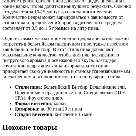
Многие производители пива добавляют цедру апельсина в
конце варки, чтобы добиться наилучшего результата. Обычно
это делается за 10-15 минут до окончания кипячения.
Количество цедры может варьироваться в зависимости от
стиля пива и предпочтений производителя, но в среднем
составляет от 0,5 до 1,5 граммов на литр пива.
Одно из самых частых применений цедры апельсина можно
встретить в бельгийском пшеничном пиве, также известном
как Бланш или Витбир. В этот стиль пива добавляют
максимальное количество, чтобы достичь насыщенного
цитрусового аромата и освежающего вкуса. Благодаря
сочитанию цедры апельсина и кориандра это пиво
приобретает свою уникальность и становится незабываемым
впечатлением для поклонников этого популярного пива.
Стили пива:
Бельгийский Витбир, Бельгийские эли,
Пшеничные и праздничные эли, Специальный ИПЭ
(IPA), Фруктовое пиво.
Форма внесения:
корки
Дозировка:
до 30 г на 20 л пива
Стадия внесения
: кипячение 15 мин
Похожие товары