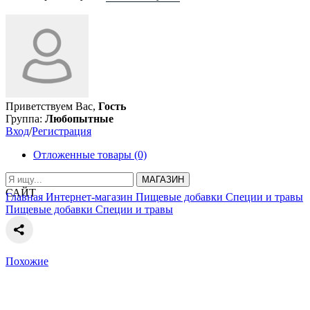
Приветствуем Вас,
Гость
Группа:
Любопытные
Вход
/
Регистрация
Отложенные товары (0)
МАГАЗИН
САЙТ
Главная
Интернет-магазин
Пищевые добавки
Специи и травы
Пищевые добавки
Специи и травы
Похожие