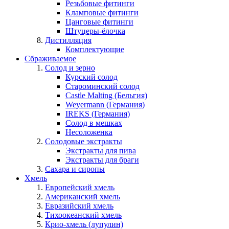
Резьбовые фитинги
Кламповые фитинги
Цанговые фитинги
Штуцеры-ёлочка
Дистилляция
Комплектующие
Сбраживаемое
Солод и зерно
Курский солод
Староминский солод
Castle Malting (Бельгия)
Weyermann (Германия)
IREKS (Германия)
Солод в мешках
Несоложенка
Солодовые экстракты
Экстракты для пива
Экстракты для браги
Сахара и сиропы
Хмель
Европейский хмель
Американский хмель
Евразийский хмель
Тихоокеанский хмель
Крио-хмель (лупулин)