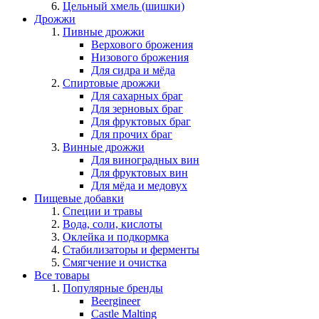
Цельный хмель (шишки)
Дрожжи
Пивные дрожжи
Верхового брожения
Низового брожения
Для сидра и мёда
Спиртовые дрожжи
Для сахарных браг
Для зерновых браг
Для фруктовых браг
Для прочих браг
Винные дрожжи
Для виноградных вин
Для фруктовых вин
Для мёда и медовух
Пищевые добавки
Специи и травы
Вода, соли, кислоты
Оклейка и подкормка
Стабилизаторы и ферменты
Смягчение и очистка
Все товары
Популярные бренды
Beergineer
Castle Malting