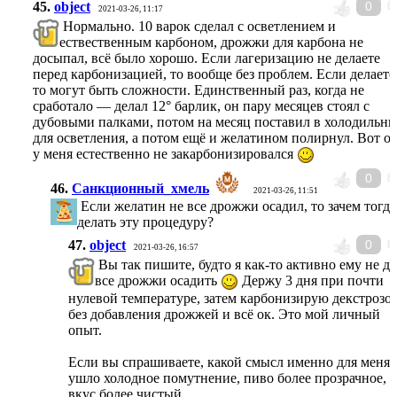
45.
object
0
2021-03-26, 11:17
Нормально. 10 варок сделал с осветлением и
ествественным карбоном, дрожжи для карбона не
досыпал, всё было хорошо. Если лагеризацию не делаете
перед карбонизацией, то вообще без проблем. Если делаете
то могут быть сложности. Единственный раз, когда не
сработало — делал 12° барлик, он пару месяцев стоял с
дубовыми палками, потом на месяц поставил в холодильни
для осветления, а потом ещё и желатином полирнул. Вот о
у меня естественно не закарбонизировался
0
46.
Санкционный_хмель
2021-03-26, 11:51
Если желатин не все дрожжи осадил, то зачем тогда
делать эту процедуру?
47.
object
0
2021-03-26, 16:57
Вы так пишите, будто я как-то активно ему не д
все дрожжи осадить
Держу 3 дня при почти
нулевой температуре, затем карбонизирую декстрозо
без добавления дрожжей и всё ок. Это мой личный
опыт.
Если вы спрашиваете, какой смысл именно для меня
ушло холодное помутнение, пиво более прозрачное,
вкус более чистый.