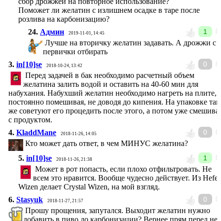
сбор дрожжей на повторное использование?
Поможет ли желатин с излишнем осадке в таре после
розлива на карбонизацию?
24.
Админ
1
2019-11-01, 14:45
Лучше на вторичку желатин задавать. А дрожжи с
первички отбирать
3.
in[10]se
0
2018-10-24, 13:42
Перед задачей в бак необходимо расчетный объем
желатина залить водой и оставить на 40-60 мин для
набухания. Набухший желатин необходимо нагреть на плите,
постоянно помешивая, не доводя до кипения. На упаковке так
же советуют его процедить после этого, а потом уже смешива
с продуктом.
4.
KladdMane
0
2018-11-26, 14:05
Кто может дать ответ, в чем МИНУС желатина?
5.
in[10]se
1
2018-11-26, 21:38
Может в рот попасть, если плохо отфильтровать. Не
всем это нравится. Вообще чудесно действует. Из Hefe-
Wizen делает Crystal Wizen, на мой взгляд.
6.
Stasyuk
0
2018-11-27, 21:57
Прошу прощения, запутался. Выходит желатин нужно
добавить в пиво до карбонизации? Вернее прям перед не