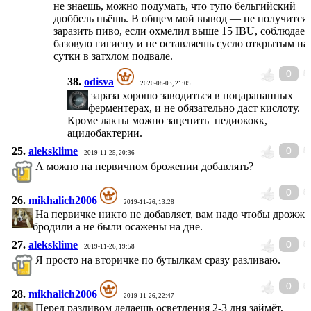
не знаешь, можно подумать, что тупо бельгийский
дюббель пьёшь. В общем мой вывод — не получится
заразить пиво, если охмелил выше 15 IBU, соблюдае
базовую гигиену и не оставляешь сусло открытым на
сутки в затхлом подвале.
0
38.
odisva
2020-08-03, 21:05
зараза хорошо заводиться в поцарапанных
ферментерах, и не обязательно даст кислоту.
Кроме лакты можно зацепить педиококк,
ацидобактерии.
25.
aleksklime
0
2019-11-25, 20:36
А можно на первичном брожении добавлять?
0
26.
mikhalich2006
2019-11-26, 13:28
На первичке никто не добавляет, вам надо чтобы дрожжи
бродили а не были осажены на дне.
27.
aleksklime
0
2019-11-26, 19:58
Я просто на вторичке по бутылкам сразу разливаю.
0
28.
mikhalich2006
2019-11-26, 22:47
Перед разливом делаешь осветления 2-3 дня займёт,