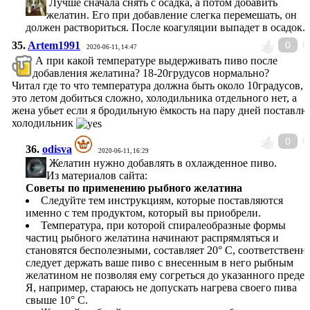
Лучше сначала снять с осадка, а потом добавить
желатин. Его при добавление слегка перемешать, он
должен раствориться. После коагуляции выпадет в осадок.
35.
Artem1991
0
2020-06-11, 14:47
А при какой температуре выдерживать пиво после
добавления желатина? 18-20грудусов нормально?
Читал где то что температура должна быть около 10градусов, 
это летом добиться сложно, холодильника отдельного нет, а
жена убьет если я бродильную ёмкость на пару дней поставлю
холодильник
0
36.
odisva
2020-06-11, 16:29
Желатин нужно добавлять в охлажденное пиво.
Из материалов сайта:
Советы по применению рыбного желатина
Следуйте тем инструкциям, которые поставляются
именно с тем продуктом, который вы приобрели.
Температура, при которой спиралеобразные формы
частиц рыбного желатина начинают распрямляться и
становятся бесполезными, составляет 20° С, соответственно
следует держать ваше пиво с внесенным в него рыбным
желатином не позволяя ему согреться до указанного предел
Я, например, стараюсь не допускать нагрева своего пива
свыше 10° С.