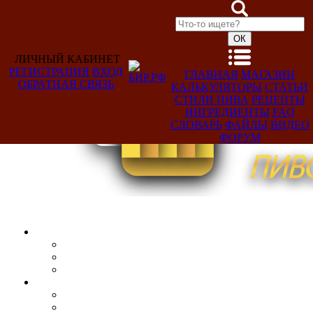
ЛИЧНЫЙ КАБИНЕТ
РЕГИСТРАЦИЯ
ВХОД
ГЛАВНАЯ
МАГАЗИН
ОБРАТНАЯ СВЯЗЬ
КАЛЬКУЛЯТОРЫ
СТАТЬИ
Добро
СТИЛИ ПИВА
РЕЦЕПТЫ
пожаловать,
ИНГРЕДИЕНТЫ
FAQ
Гость!
СЛОВАРЬ
ФАЙЛЫ
ВИДЕО
ФОРУМ