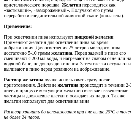
кристаллического порошка.
Желатин
переводится как
«застывший», «замороженный». Получают его путём
переработки соединительной животной ткани (коллагена).
Применение:
При осветлении пива используют
пищевой желатин
.
Применяют желатин для осветления пива во время
дображивания. Для осветления 25 литров молодого пива
достаточно 5-10 грамм
желатина
. Перед задачей в пиво его
смешивают с 200 мл воды, и нагревают на слабом огне или на
водяной бане, не доводя до кипения. Затем слегка остужают и
выливают в пиво перед розливом на дображивание.
Раствор желатина
лучше использовать сразу после
приготовления. Действие
желатина
происходит в течении 2-3
дней, в процессе коагуляции желатин связывает взвешенные
частицы и дрожжевые клетки и осаждает их на дно. Так же
желатин используют для осветления вина.
Раствор хранить до использования при t не выше 20°С в течен
не более 24 часов.