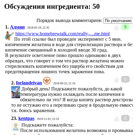
Обсуждения ингредиента:
50
Порядок вывода комментариев:
1.
Админ
9
2018-02-19, 22:42
https://www.homebrewtalk.com/really-....me.html
По этой ссылке был проведен эксперимент с 5 мин.
кипячением желатина в воде для стерилизации раствора и без
кипячение смешанный в холодной вводе 30 град.
В результате осветление пиво прошло одинаково в двух
образцах, что говорит о том что раствор желатина можно
стерилизовать кипячением без ущерба его свойствам для
предотвращения лишних точек заражения пива.
0
2.
forlandeivan
2018-09-25, 12:10
Добрый день! Подскажите пожалуйста, до какой
температуры нужно охлаждать после кипячения и
обязательно ли это? Я когда кипячу раствор декстрозы,
то не остужаю его а переливаю сразу в бродильную емкость
т.к. боюсь заражения.
23.
kentpas
0
2019-11-01, 13:33
Подскажите пожалуйста:
После использования желатина возможна и промывка 