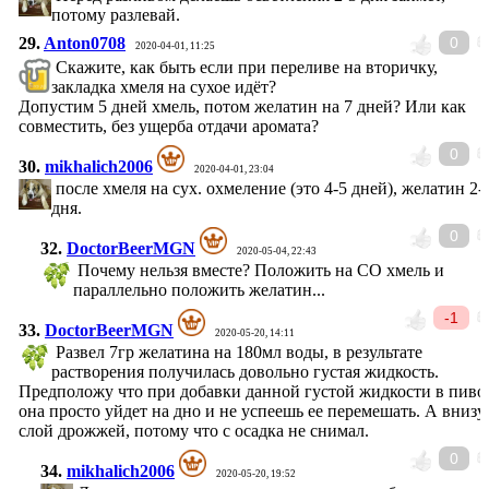
потому разлевай.
29.
Anton0708
0
2020-04-01, 11:25
Скажите, как быть если при переливе на вторичку,
закладка хмеля на сухое идёт?
Допустим 5 дней хмель, потом желатин на 7 дней? Или как
совместить, без ущерба отдачи аромата?
0
30.
mikhalich2006
2020-04-01, 23:04
после хмеля на сух. охмеление (это 4-5 дней), желатин 2-
дня.
0
32.
DoctorBeerMGN
2020-05-04, 22:43
Почему нельзя вместе? Положить на СО хмель и
параллельно положить желатин...
-1
33.
DoctorBeerMGN
2020-05-20, 14:11
Развел 7гр желатина на 180мл воды, в результате
растворения получилась довольно густая жидкость.
Предположу что при добавки данной густой жидкости в пиво
она просто уйдет на дно и не успеешь ее перемешать. А внизу
слой дрожжей, потому что с осадка не снимал.
0
34.
mikhalich2006
2020-05-20, 19:52