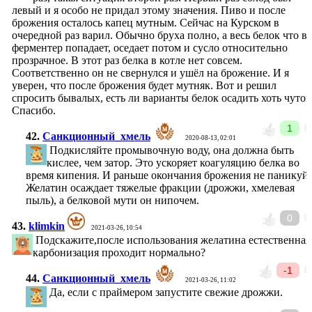
левый и я особо не придал этому значения. Пиво и после
брожения осталось капец мутным. Сейчас на Курском в
очередной раз варил. Обычно бруха полно, а весь белок что в
ферментер попадает, оседает потом и сусло относительно
прозрачное. В этот раз белка в котле нет совсем.
Соответственно он не свернулся и ушёл на брожение. И я
уверен, что после брожения будет мутняк. Вот и решил
спросить бывалых, есть ли варианты белок осадить хоть чуток
Спасибо.
1
42.
Санкционный_хмель
2020-08-13, 02:01
Подкисляйте промывочную воду, она должна быть
кислее, чем затор. Это ускоряет коагуляцию белка во
время кипения. И раньше окончания брожения не паникуйт
Желатин осаждает тяжелые фракции (дрожжи, хмелевая
пыль), а белковой мути он нипочем.
0
43.
klimkin
2021-03-26, 10:54
Подскажите,после использования желатина естественная
карбонизация проходит нормально?
-1
44.
Санкционный_хмель
2021-03-26, 11:02
Да, если с праймером запустите свежие дрожжи.