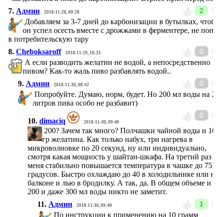
7.
Админ
2
2018-11-28, 00:28
Добавляем за 3-7 дней до карбонизации в бутылках, чтоб
он успел осесть вместе с дрожжами в ферментере, не поп
в потребительскую тару
8.
Cheboksaroff
0
2018-11-29, 16:33
А если разводить желатин не водой, а непосредственно
пивом? Как-то жаль пиво разбавлять водой..
9.
Админ
0
2018-11-30, 08:42
Попробуйте. Думаю, норм, будет. Но 200 мл воды на 2
литров пива особо не разбавит)
0
10.
dimaciq
2018-11-30, 09:40
200? Зачем так много? Полчашки чайной воды и 10
гр желатина. Как только набух, три нагрева в
микроволновке по 20 секунд, ну или индивидуально,
смотря какая мощность у шайтан-шкафа. На третий раз у
меня стабильно повышается температура в чашке до 75
градусов. Быстро охлаждаю до 40 в холодильнике или н
балконе и лью в бродилку. А так, да. В общем объеме и
200 и даже 300 мл воды никто не заметит.
11.
Админ
1
2018-11-30, 09:48
По инструкции к применению на 10 грамм