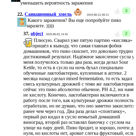
уменьшить вероятность заражения
3
22.
Санкционный_хмель
2019-08-23, 00:51
Какого заражения? Вы еще попробуйте пиво
заразите. )))))
37.
object
2
2020-08-03, 14:45
Плюсую. Сварил уже пятую партию «кисляка» 
пришёл к выводу, что самая главная фобия
домашников, что пиво скиснет, это довольно трудно
достижимый результат. Надёжное закисление сусла у
меня получилось только два раза, когда делал Sour
Kettle, то есть в сусло на ночь бухал специально
обученные лактобактерии, купленные в аптеке. 2
месяца назад сделал mixed fermentation, то есть задал
смесь культурных дрожжей с теми же лактобактериям
сейчас это пиво абсолютно обычное, PH 4.2, ни намё
не кислоту. Конечно, лактобактерии включаются в
работу после того, как культурные дрожжи полность
отработали, но не думаю, что оно заметно закислится
ранее чем через год. Два раза делал «спонтанку»,
первый раз кидал в сусло немытый домашний
виноград, второй раз оставлял баночку с суслом на
улице на пару дней. Пиво бродит, и хорошо, почти до
нуля, но кислоты нет, аромат слегка фруктовый, если