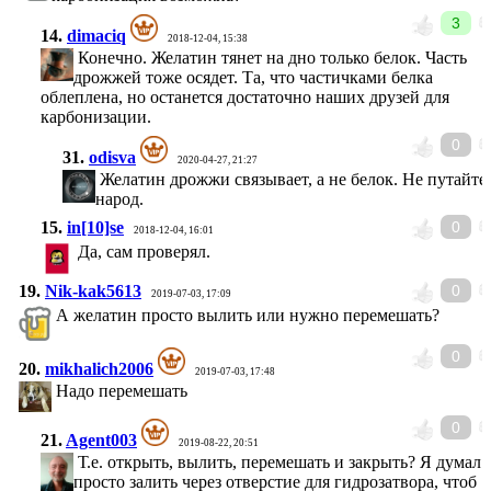
3
14.
dimaciq
2018-12-04, 15:38
Конечно. Желатин тянет на дно только белок. Часть
дрожжей тоже осядет. Та, что частичками белка
облеплена, но останется достаточно наших друзей для
карбонизации.
0
31.
odisva
2020-04-27, 21:27
Желатин дрожжи связывает, а не белок. Не путайте
народ.
15.
in[10]se
0
2018-12-04, 16:01
Да, сам проверял.
19.
Nik-kak5613
0
2019-07-03, 17:09
А желатин просто вылить или нужно перемешать?
0
20.
mikhalich2006
2019-07-03, 17:48
Надо перемешать
0
21.
Agent003
2019-08-22, 20:51
Т.е. открыть, вылить, перемешать и закрыть? Я думал
просто залить через отверстие для гидрозатвора, чтоб