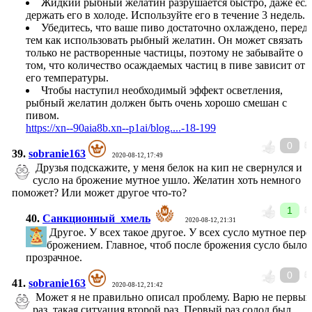
Жидкий рыбный желатин разрушается быстро, даже есл
держать его в холоде. Используйте его в течение 3 недель.
Убедитесь, что ваше пиво достаточно охлаждено, перед
тем как использовать рыбный желатин. Он может связать
только не растворенные частицы, поэтому не забывайте о
том, что количество осаждаемых частиц в пиве зависит от
его температуры.
Чтобы наступил необходимый эффект осветления,
рыбный желатин должен быть очень хорошо смешан с
пивом.
https://xn--90aia8b.xn--p1ai/blog....-18-199
0
39.
sobranie163
2020-08-12, 17:49
Друзья подскажите, у меня белок на кип не свернулся и
сусло на брожение мутное ушло. Желатин хоть немного
поможет? Или может другое что-то?
1
40.
Санкционный_хмель
2020-08-12, 21:31
Другое. У всех такое другое. У всех сусло мутное пере
брожением. Главное, чтоб после брожения сусло было
прозрачное.
0
41.
sobranie163
2020-08-12, 21:42
Может я не правильно описал проблему. Варю не первый
раз, такая ситуация второй раз. Первый раз солод был