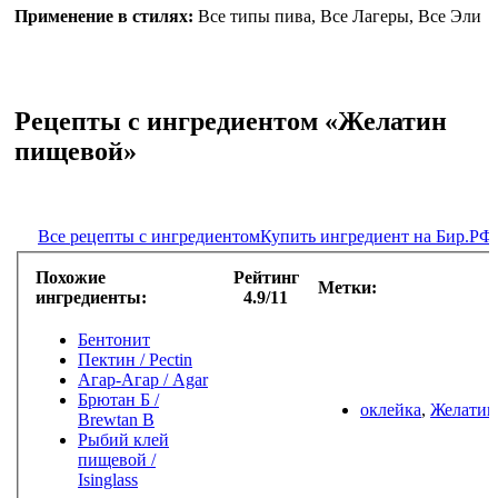
Применение в стилях:
Все типы пива, Все Лагеры, Все Эли
Рецепты с ингредиентом «Желатин
пищевой»
Все рецепты с ингредиентом
Купить ингредиент на Бир.РФ
Похожие
Рейтинг
Метки:
ингредиенты:
4.9/11
Бентонит
Пектин / Pectin
Агар-Агар / Agar
Брютан Б /
оклейка
,
Желатин
Brewtan B
Рыбий клей
пищевой /
Isinglass