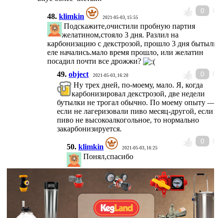
0
48.
klimkin
2021-05-03, 15:55
Подскажите,очистили пробную партия
желатином,стояло 3 дня. Разлил на
карбонизацию с декстрозой, прошло 3 дня бытылк
еле начались.мало время прошло, или желатин
посадил почти все дрожжи?
49.
object
0
2021-05-03, 16:20
Ну трех дней, по-моему, мало. Я, когда
карбонизировал декстрозой, две недели
бутылки не трогал обычно. По моему опыту —
если не лагеризовали пиво месяц-другой, если
пиво не высокоалкогольное, то нормально
закарбонизируется.
0
50.
klimkin
2021-05-03, 16:25
Понял,спасибо