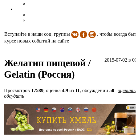
Вступайте в наши соц. группы
, чтобы всегда быть
курсе новых событий на сайте
Желатин пищевой /
2015-07-02
в 09
Gelatin (Россия)
Просмотров
17589
, оценка
4.9
из
11
, обсуждений
50
|
оценить 
обсудить