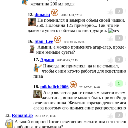
желатина 200 мл воды
0
12.
dimaciq
2018-11-30, 12:54
Не поленился и замерил объем своей чашки.
250. Половина 125 примерно... Так что не
далеко я ушел от объема по инструкции.
0
16.
Stan_Lee
2019-03-05, 16:28
Админ, а можно применять агар-агар, вроде с
ним меньше суеты?
17.
Админ
0
2019-03-05, 17:15
Никогда не применял, да и не слышал,
чтобы с ним кто-то работал для осветления
пива
1
18.
mikhalich2006
2019-07-01, 14:04
Агар является растительным заменителем
желатина, вполне может быть применён дл
осветления пива. Желатин гораздо дешевле ага
агара поэтому его применение распространено.
13.
RomanLip
0
2018-12-04, 15:35
А такой вопрос: После осветления желатином естественн
карбонизация возможна?