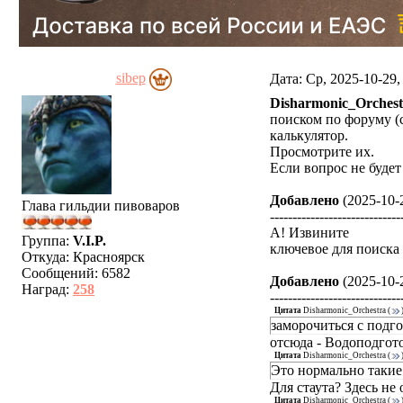
sibep
Дата: Ср, 2025-10-29
Disharmonic_Orchest
поиском по форуму (
калькулятор.
Просмотрите их.
Если вопрос не будет
Добавлено
(2025-10-2
Глава гильдии пивоваров
-----------------------------
А! Извините
Группа:
V.I.P.
ключевое для поиск
Откуда:
Красноярск
Сообщений:
6582
Добавлено
(2025-10-2
Наград:
258
-----------------------------
Цитата
Disharmonic_Orchestra
(
заморочиться с подг
отсюда - Водоподгот
Цитата
Disharmonic_Orchestra
(
Это нормально таки
Для стаута? Здесь не
Цитата
Disharmonic_Orchestra
(