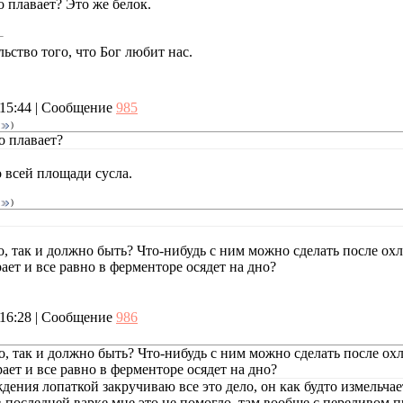
о плавает? Это же белок.
ьство того, что Бог любит нас.
, 15:44 | Сообщение
985
)
о плавает?
о всей площади сусла.
)
о, так и должно быть? Что-нибудь с ним можно сделать после ох
рает и все равно в ферменторе осядет на дно?
, 16:28 | Сообщение
986
о, так и должно быть? Что-нибудь с ним можно сделать после ох
рает и все равно в ферменторе осядет на дно?
дения лопаткой закручиваю все это дело, он как будто измельчае
 в последней варке мне это не помогло, там вообще с переливом 