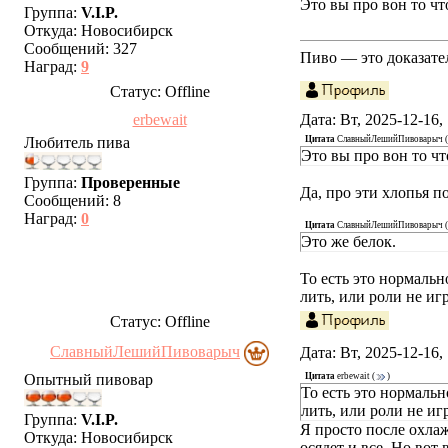
Это вы про вон то чт
Группа:
V.I.P.
Откуда:
Новосибирск
Сообщений:
327
Пиво — это доказател
Наград:
9
Статус:
Offline
erbewait
Дата: Вт, 2025-12-16
Любитель пива
Цитата
СлавныйЛешийПивоварыч
(
Это вы про вон то чт
Группа:
Проверенные
Да, про эти хлопья п
Сообщений:
8
Наград:
0
Цитата
СлавныйЛешийПивоварыч
(
Это же белок.
То есть это нормальн
лить, или роли не иг
Статус:
Offline
СлавныйЛешийПивоварыч
Дата: Вт, 2025-12-16
Опытный пивовар
Цитата
erbewait
(
)
То есть это нормальн
лить, или роли не иг
Группа:
V.I.P.
Я просто после охлаж
Откуда:
Новосибирск
осядет и все. Но вот