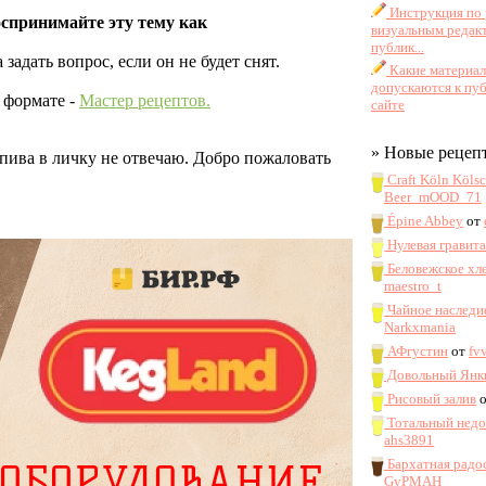
Инструкция по 
спринимайте эту тему как
визуальным редак
публик...
адать вопрос, если он не будет снят.
Какие материа
допускаются к пу
 формате -
Мастер рецептов.
сайте
» Новые рецеп
 пива в личку не отвечаю. Добро пожаловать
Craft Köln Köls
Beer_mOOD_71
Épine Abbey
от
Нулевая гравит
Беловежское хл
maestro_t
Чайное наследи
Narkxmania
АФгустин
от
fv
Довольный Янк
Рисовый залив
Тотальный нед
ahs3891
Бархатная радо
GyPMAH