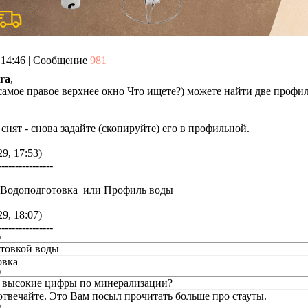
, 14:46 | Сообщение
981
ra
,
самое правое верхнее окно Что ищете?) можете найти две профи
 снят - снова задайте (скопируйте) его в профильной.
9, 17:53)
----------------
а Водоподготовка или Профиль воды
9, 18:07)
----------------
)
отовкой воды
овка
)
е высокие цифры по минерализации?
 отвечайте. Это Вам посыл прочитать больше про стауты.
)