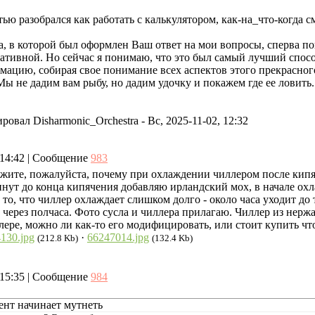
.
ью разобрался как работать с калькулятором, как-на_что-когда с
а, в которой был оформлен Ваш ответ на мои вопросы, сперва по
тивной. Но сейчас я понимаю, что это был самый лучший способ
мацию, собирая свое понимание всех аспектов этого прекрасног
Мы не дадим вам рыбу, но дадим удочку и покажем где ее ловить.
ировал
Disharmonic_Orchestra
-
Вс, 2025-11-02, 12:32
, 14:42 | Сообщение
983
жите, пожалуйста, почему при охлаждении чиллером после кипяч
инут до конца кипячения добавляю ирландский мох, в начале охл
 то, что чиллер охлаждает слишком долго - около часа уходит 
 через полчаса. Фото сусла и чиллера прилагаю. Чиллер из нерж
лере, можно ли как-то его модифицировать, или стоит купить чт
130.jpg
·
66247014.jpg
(212.8 Kb)
(132.4 Kb)
, 15:35 | Сообщение
984
ент начинает мутнеть