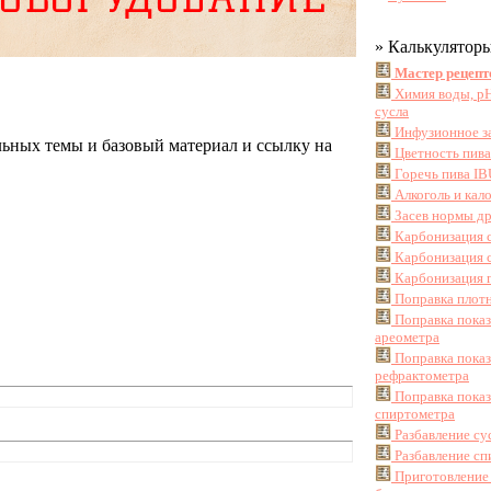
» Калькулятор
Мастер рецепт
Химия воды, pH
сусла
Инфузионное з
льных темы и базовый материал и ссылку на
Цветность пив
Горечь пива IB
Алкоголь и кал
Засев нормы д
Карбонизация 
Карбонизация с
Карбонизация г
Поправка плотн
Поправка пока
ареометра
Поправка пока
рефрактометра
Поправка пока
спиртометра
Разбавление су
Разбавление сп
Приготовление