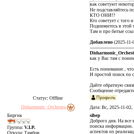
как советуют некото
Не подставляйтесь п
КТО ОНИ!?
Кто советует с того 
Поднимитесь в этой т
Там и про битые ссыл
Добавлено
(2025-11-0
-----------------------------
Disharmonic_Orchest
как у Вас там с пони
Есть понимание , что
И простой поиск по о
Дайте обратную связь
Сообщение отредакт
Статус:
Offline
Disharmonic_Orchestra
Дата: Вс, 2025-11-02
Биргик
sibep
Доброго дня. На все
поиска информации. 
Группа:
V.I.P.
аспектов их реализац
Откуда:
Тамбов