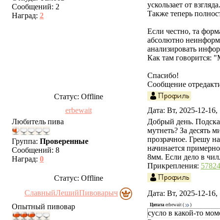
ускользает от взгляда
Сообщений:
2
Также теперь полност
Наград:
2
Если честно, та форм
абсолютно неинформа
анализировать инфор
Как там говорится: "
Спасибо!
Сообщение отредакт
Статус:
Offline
erbewait
Дата: Вт, 2025-12-16
Любитель пива
Добрый день. Подска
мутнеть? За десять м
прозрачное. Грешу на
Группа:
Проверенные
начинается примерно
Сообщений:
8
8мм. Если дело в чил
Наград:
0
Прикрепления:
57824
Статус:
Offline
СлавныйЛешийПивоварыч
Дата: Вт, 2025-12-16
Опытный пивовар
Цитата
erbewait
(
)
сусло в какой-то мом