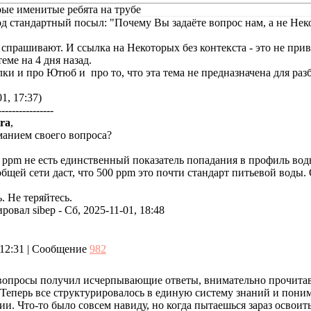
рые именитые ребята на трубе
од стандартный посыл: "Почему Вы задаёте вопрос нам, а не Не
и спрашивают. И ссылка на Некоторых без контекста - это не прив
еме на 4 дня назад.
ки и про Ютюб и про то, что эта тема не предназначена для ра
1, 17:37)
----------------
ra
,
манием своего вопроса?
 ррm не есть единственный показатель попадания в профиль вод
бщей сети даст, что 500 ppm это почти стандарт питьевой воды.
. Не теряйтесь.
ировал
sibep
-
Сб, 2025-11-01, 18:48
, 12:31 | Сообщение
982
 вопросы получил исчерпывающие ответы, внимательно прочита
Теперь все структурировалось в единую систему знаний и пони
ии. Что-то было совсем навиду, но когда пытаешься зараз освои