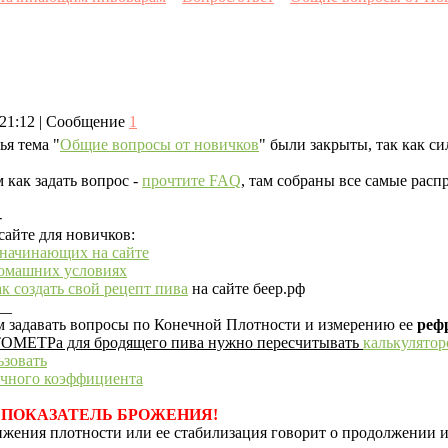
, 21:12 | Сообщение
1
ья тема "
Общие вопросы от новичков
" были закрыты, так как си
 как задать вопрос -
прочтите FAQ
, там собраны все самые рас
-
сайте для новичков:
 начинающих на сайте
домашних условиях
к создать свой рецепт пива
на сайте беер.рф
__
м задавать вопросы по Конечной Плотности и измерению ее
реф
ОМЕТРа для бродящего пива нужно пересчитывать
калькулято
ьзовать
очного коэффициента
 ПОКАЗАТЕЛЬ БРОЖЕНИЯ!
жения плотности или ее стабилизация говорит о продолжении и