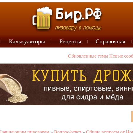
Калькуляторы
Рецепты
Справочная
Обновленные темы
Новые соо
Начинающим пивоварам
»
Вопрос/ответ
»
Общие вопросы от Но