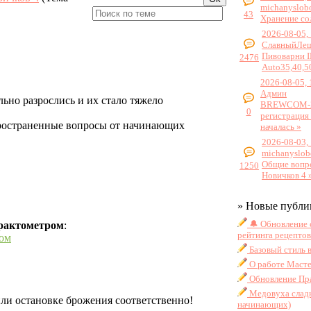
michanyslob
43
Хранение со
2026-08-05,
СлавныйЛе
Пивоварни 
2476
Auto35,40,5
2026-08-05, 
Админ
льно разрослись и их стало тяжело
BREWCOM-2
0
регистрация
пространенные вопросы от начинающих
началась »
2026-08-03,
michanyslob
Общие вопр
1250
Новичков 4 
» Новые публи
🔔 Обновление 
рактометром
:
рейтинга рецептов
ром
Базовый стиль 
О работе Масте
Обновление Пра
Медовуха сладк
ли остановке брожения соответственно!
начинающих)