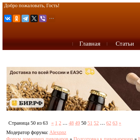
Добро пожаловать, Гость!
Главная
Статьи
Страница
50
из
63
«
1
2
…
48
49
50
51
52
…
62
63
»
Модератор форума:
Alexpnz
Форум домашних пивоваров
»
Подготовка к пивоварению
»