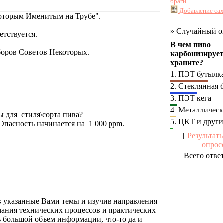
браги
Добавление сах
которым Именитым на Трубе".
»
Случайный о
етствуется.
В чем пиво
зборов Советов Некоторых.
карбонизирует
храните?
1.
ПЭТ бутылк
2.
Стеклянная 
3.
ПЭТ кега
4.
Металлическ
ы для стиля\сорта пива?
5.
ЦКТ и други
 Опасность начинается на 1 000 ppm.
[
Результат
опрос
Всего отве
в указанные Вами темы и изучив направления
мания технических процессов и практических
ть большой объем информации, что-то да и