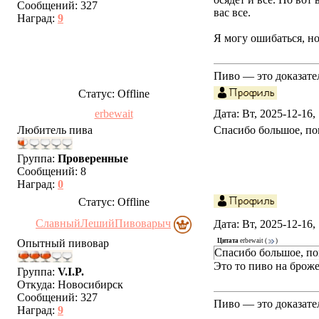
Сообщений:
327
вас все.
Наград:
9
Я могу ошибаться, но
Пиво — это доказател
Статус:
Offline
erbewait
Дата: Вт, 2025-12-16
Любитель пива
Спасибо большое, поп
Группа:
Проверенные
Сообщений:
8
Наград:
0
Статус:
Offline
СлавныйЛешийПивоварыч
Дата: Вт, 2025-12-16
Опытный пивовар
Цитата
erbewait
(
)
Спасибо большое, поп
Это то пиво на брож
Группа:
V.I.P.
Откуда:
Новосибирск
Сообщений:
327
Пиво — это доказател
Наград:
9