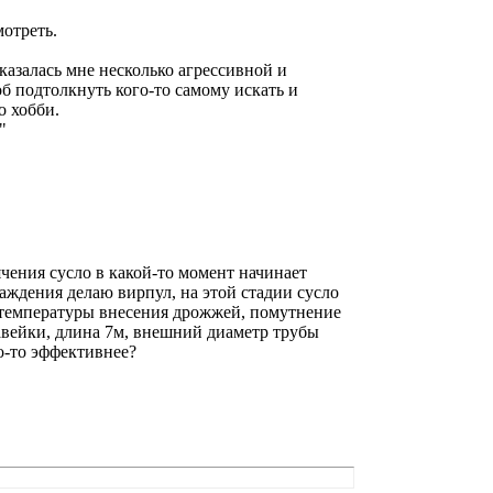
мотреть.
казалась мне несколько агрессивной и
 подтолкнуть кого-то самому искать и
о хобби.
"
ения сусло в какой-то момент начинает
аждения делаю вирпул, на этой стадии сусло
до температуры внесения дрожжей, помутнение
авейки, длина 7м, внешний диаметр трубы
о-то эффективнее?