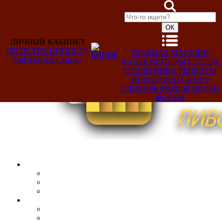
ЛИЧНЫЙ КАБИНЕТ
РЕГИСТРАЦИЯ
ВХОД
ГЛАВНАЯ
МАГАЗИН
ОБРАТНАЯ СВЯЗЬ
КАЛЬКУЛЯТОРЫ
СТАТЬИ
Добро
СТИЛИ ПИВА
РЕЦЕПТЫ
пожаловать,
ИНГРЕДИЕНТЫ
FAQ
Гость!
СЛОВАРЬ
ФАЙЛЫ
ВИДЕО
ФОРУМ