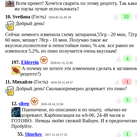
Всем привет! Хочется сварить по этому рецепту. Так как
же паузы лучше использовать?
10.
Svetlana
(Гость)
10
2016-05-15, 05:18
Добрый день!
Сейчас немного изменила схему затирания,55гр - 20 мин, 72гр
60 мин, мешаут 78гр - 10 мин. Получаю такое же
вкусное,полнотелое и пеностойкое пиво, % алк. все равно не
изменился 5,2%, но пиво получается очень вкусным!
4
197.
Elderein
2020-01-13, 22:00
А почему не хотите эти изменения сделать в заглавно
рецепте?)
11.
Михайло
(Гость)
-1
2016-10-12, 03:57
Добрый день! Сколькопримерно дозревает это пиво?
5
12.
sibep
2016-10-14, 12:04
Пшеничное, по описанию и по опыту, обычно не
дозревают. Карбонизация на wb-06, 24-48 часов и
ГОТОВО. Немцы любят свежий Вайцен. И я предпочитаю
Пробуйте.
55.
Shurkec
1
2017-11-14, 17:25