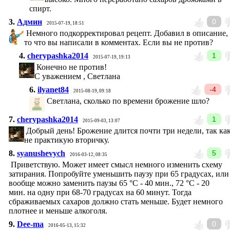
спирт.
3.
Админ
0
2015-07-19, 18:51
Немного подкорректировал рецепт. Добавил в описание,
то что вы написали в комментах. Если вы не против?
4.
cherypashka2014
1
2015-07-19, 19:13
Конечно не против!
С уважением , Светлана
6.
ilyanet84
-4
2015-08-19, 09:18
Светлана, сколько по времени брожение шло?
7.
cherypashka2014
1
2015-09-03, 13:07
Добрый день! Брожение длится почти три недели, так ка
не практикую вторичку.
8.
syanushevych
5
2016-03-12, 08:35
Приветствую. Может имеет смысл немного изменить схему
затирания. Попробуйте уменьшить паузу при 65 градусах, или
вообще можно заменить паузы 65 °C - 40 мин., 72 °C - 20
мин. на одну при 68-70 градусах на 60 минут. Тогда
сбраживаемых сахаров должно стать меньше. Будет немного
плотнее и меньше алкоголя.
9.
Dee-ma
0
2016-05-13, 15:32