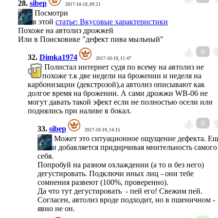
28.
sibep
2017-10-19, 09:21
Посмотри
в этой
статье: Вкусовые характеристики
Похоже на автолиз дрожжей
Или в Поисковике "дефект пива мыльный"
0
32.
Dimka1974
2017-10-19, 11:47
Полистал интернет судя по всему на автолиз не
похоже т.к две недели на брожении и неделя на
карбонизации (декстрозой),а автолиз описывают как
долгое время на брожении. А сами дрожжи WB-06 не
могут давать такой эфект если не полностью осели или
поднялись при наливе в бокал.
0
33.
sibep
2017-10-19, 14:15
Может это ситуационное ощущение дефекта. Е
и добавляется придирчивая мнительность самого
себя.
Попробуй на разном охлаждении (а то и без него)
дегустировать. Подключи иных лиц - они тебе
сомнения развеют (100%, проверенно).
Да что тут дегустировать - пей его! Свежим пей.
Согласен, автолиз вроде подходит, но в пшеничном -
явно не он.