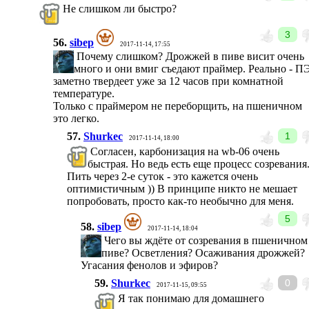
Не слишком ли быстро?
3
56.
sibep
2017-11-14, 17:55
Почему слишком? Дрожжей в пиве висит очень
много и они вмиг съедают праймер. Реально - П
заметно твердеет уже за 12 часов при комнатной
температуре.
Только с праймером не переборщить, на пшеничном
это легко.
57.
Shurkec
1
2017-11-14, 18:00
Согласен, карбонизация на wb-06 очень
быстрая. Но ведь есть еще процесс созревания
Пить через 2-е суток - это кажется очень
оптимистичным )) В принципе никто не мешает
попробовать, просто как-то необычно для меня.
5
58.
sibep
2017-11-14, 18:04
Чего вы ждёте от созревания в пшеничном
пиве? Осветления? Осаживания дрожжей?
Угасания фенолов и эфиров?
59.
Shurkec
0
2017-11-15, 09:55
Я так понимаю для домашнего