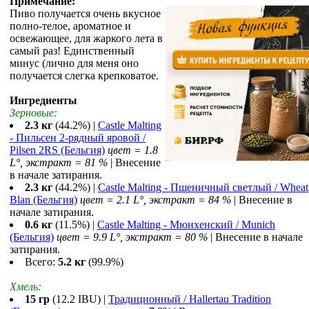
Примечание:
Пиво получается очень вкусное
полно-телое, ароматное и
освежающее, для жаркого лета в
самый раз! Единственный
минус (лично для меня оно
получается слегка крепковатое.
Ингредиенты
Зерновые:
2.3 кг
(44.2%) |
Castle Malting
- Пильсен 2-рядный яровой /
Pilsen 2RS (Бельгия)
цвет = 1.8
L°, экстракт = 81 %
| Внесение
в начале затирания.
2.3 кг
(44.2%) |
Castle Malting - Пшеничный светлый / Wheat
Blan (Бельгия)
цвет = 2.1 L°, экстракт = 84 %
| Внесение в
начале затирания.
0.6 кг
(11.5%) |
Castle Malting - Мюнхенский / Munich
(Бельгия)
цвет = 9.9 L°, экстракт = 80 %
| Внесение в начале
затирания.
Всего:
5.2 кг
(99.9%)
Хмель:
15 гр
(12.2 IBU) |
Традиционный / Hallertau Tradition