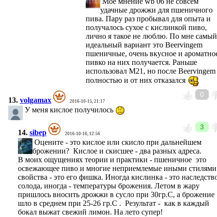
Моё мнение wb 06 не совсем
удачные дрожжи для пшеничного
пива. Пару раз пробывал для опыта и
получалось сухое с кислинкой пиво,
лично я такое не люблю. По мне самый
идеальный вариант это Beervingem
пшеничные, очень вкусное и ароматно
пивко на них получается. Раньше
использовал М21, но после Beervingem
полностью и от них отказался
0
13.
volgamax
2016-10-15, 21:17
У меня кислое получилось
3
14.
sibep
2016-10-16, 12:56
Оцените - это кислое или скисло при дальнейшем
брожении? Кислое и скисшее - два разных адреса.
В моих ощущениях теории и практики - пшеничное это
освежающее пиво и многие неприемлемые иными стилям
свойства - это его фишка. Иногда кислинка - это наследств
солода, иногда - температуры брожения. Летом в жару
пришлось вносить дрожжи в сусло при 30гр.С, а брожение
шло в среднем при 25-26 гр.С . Результат - как в каждый
бокал выжат свежий лимон. На лето супер!