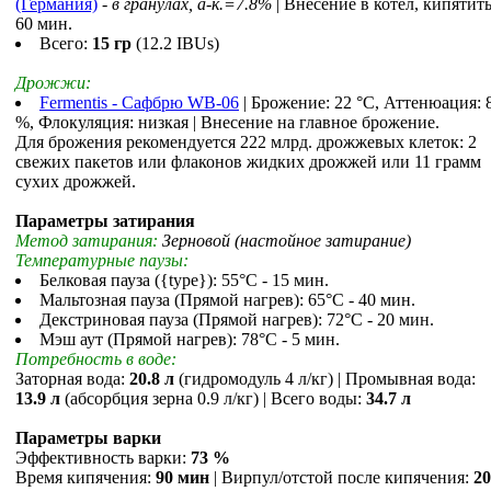
(Германия)
-
в гранулах, a-к.=7.8%
| Внесение в котел, кипятит
60 мин.
Всего:
15 гр
(12.2 IBUs)
Дрожжи:
Fermentis - Сафбрю WB-06
| Брожение: 22 °С, Аттенюация: 
%, Флокуляция: низкая | Внесение на главное брожение.
Для брожения рекомендуется 222 млрд. дрожжевых клеток: 2
свежих пакетов или флаконов жидких дрожжей или 11 грамм
сухих дрожжей.
Параметры затирания
Метод затирания:
Зерновой (настойное затирание)
Температурные паузы:
Белковая пауза ({type}): 55°С - 15 мин.
Мальтозная пауза (Прямой нагрев): 65°С - 40 мин.
Декстриновая пауза (Прямой нагрев): 72°С - 20 мин.
Мэш аут (Прямой нагрев): 78°С - 5 мин.
Потребность в воде:
Заторная вода:
20.8 л
(гидромодуль 4 л/кг) | Промывная вода:
13.9 л
(абсорбция зерна 0.9 л/кг) | Всего воды:
34.7 л
Параметры варки
Эффективность варки:
73 %
Время кипячения:
90 мин
| Вирпул/отстой после кипячения:
20