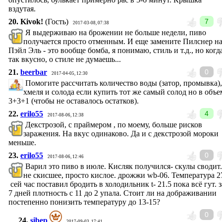
вздутая.
20.
Kivok!
(Гость)
7
2017-03-08, 07:38
Я выдерживаю на брожении не больше недели, пиво
получается просто отменным. И еще замените Пилснер н
Пэйл Эль - это вообще бомба, я понимаю, стиль и т.д., но когд
так вкусно, о стиле не думаешь...
21.
beerbar
0
2017-04-05, 12:30
Помогите рассчитать количество воды (затор, промывка),
хмеля и солода если купить тот же самый солод но в объе
3+3+1 (чтобы не оставалось остатков).
22.
erilo55
4
2017-08-06, 12:38
Декстрозой, с праймером , по моему, больше рисков
заражения. На вкус одинаково. Да и с декстрозой мороки
меньше.
23.
erilo55
0
2017-08-06, 12:46
Варил это пиво в июле. Кисляк получился- скулы сводит.
не скисшее, просто кислое. дрожжи wb-06. Температура 2
сей час поставил бродить в холодильник t- 21.5 пока всё гут. з
7 дней плотность с 11 до 2 упала. Стоит ли на дображивании
постепенно понизить температуру до 13-15?
0
24.
sibep
2017-09-03, 17:41