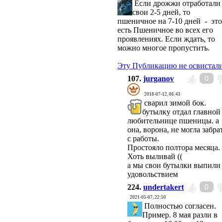
Если дрожжи отработали
свои 2-5 дней, то
пшеничное на 7-10 дней - это
есть Пшеничное во всех его
проявлениях. Если ждать, то
можно многое пропустить.
Эту Публикацию не освистали
107.
jurganov
0
2018-07-12, 06:43
сварил зимой бок.
бутылку отдал главной
любительнице пшеницы. а
она, ворона, не могла забра
с работы.
Простояло полтора месяца.
Хоть выливай ((
а мы свои бутылки выпили
удовольствием
224.
undertakert
0
2021-05-07, 22:50
Полностью согласен.
Пример. 8 мая разли в