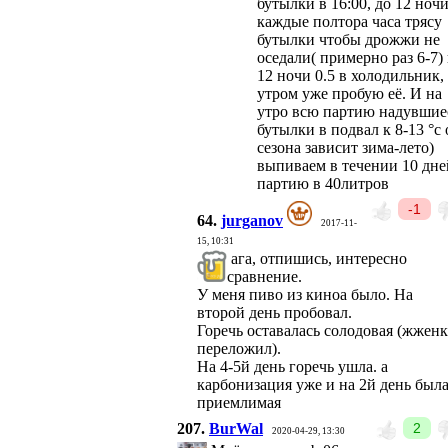
бутылки в 16:00, до 12 ночи
каждые полтора часа трясу
бутылки чтобы дрожжи не
оседали( примерно раз 6-7) 
12 ночи 0.5 в холодильник,
утром уже пробую её. И на
утро всю партию надувшие
бутылки в подвал к 8-13 °с 
сезона зависит зима-лето)
выпиваем в течении 10 дне
партию в 40литров
-1
64.
jurganov
2017-11-
15, 10:31
ага, отпишись, интересно
сравнение.
У меня пиво из киноа было. На
второй день пробовал.
Горечь оставалась солодовая (жжен
переложил).
На 4-5й день горечь ушла. а
карбонизация уже и на 2й день был
приемлимая
207.
BurWal
2
2020-04-29, 13:30