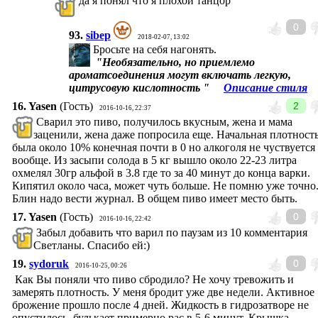
да я понял что я плохой танцор
0
93.
sibep
2018-02-07, 13:02
Бросьте на себя нагонять.
"Необязательно, но приемлемо
ароматсоединения могут включать легкую,
цитрусовую кислотность "
Описание стиля
16.
Yasen
(Гость)
2
2016-10-16, 22:37
Сварил это пиво, получилось вкусным, жена и мама
заценили, жена даже попросила еще. Начальная плотност
была около 10% конечная почти в 0 но алкоголя не чуствуется
вообще. Из засыпи солода в 5 кг вышло около 22-23 литра
охмелял 30гр альфой в 3.8 где то за 40 минут до конца варки.
Кипятил около часа, может чуть больше. Не помню уже точно
Блин надо вести журнал. В общем пиво имеет место быть.
17.
Yasen
(Гость)
0
2016-10-16, 22:42
Забыл добавить что варил по паузам из 10 комментария
Светланы. Спасибо ей:)
19.
sydoruk
0
2016-10-25, 00:26
Как Вы поняли что пиво сбродило? Не хочу тревожить и
замерять плотность. У меня бродит уже две недели. Активное
брожение прошло после 4 дней. Жидкость в гидрозатворе не
опустилось, булькает примерно рас в 5-6 минут. Крышка