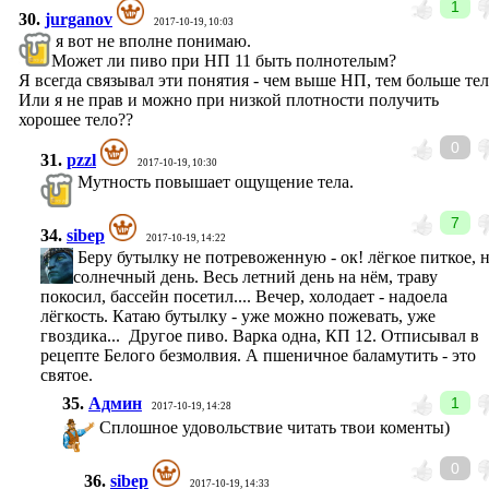
1
30.
jurganov
2017-10-19, 10:03
я вот не вполне понимаю.
Может ли пиво при НП 11 быть полнотелым?
Я всегда связывал эти понятия - чем выше НП, тем больше тел
Или я не прав и можно при низкой плотности получить
хорошее тело??
0
31.
pzzl
2017-10-19, 10:30
Мутность повышает ощущение тела.
7
34.
sibep
2017-10-19, 14:22
Беру бутылку не потревоженную - ок! лёгкое питкое, 
солнечный день. Весь летний день на нём, траву
покосил, бассейн посетил.... Вечер, холодает - надоела
лёгкость. Катаю бутылку - уже можно пожевать, уже
гвоздика... Другое пиво. Варка одна, КП 12. Отписывал в
рецепте Белого безмолвия. А пшеничное баламутить - это
святое.
35.
Админ
1
2017-10-19, 14:28
Сплошное удовольствие читать твои коменты)
0
36.
sibep
2017-10-19, 14:33