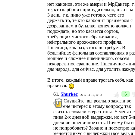
нет канонов, эти же амеры и МрДангер, т.
те, кто карбонит принудительно, пьют на 
3 день, т.к. пиво уже готово, чего его
держать-то, те кто карбонит праймером с
дозреванием в бутылке, конечно должен
подождать, но это касается сортов,
требующих чистого сбраживания,
нейтрального дрожжевого профиля.
Пшеница, как раз, этого не требует. В
бельгийцах фенольная составляющая в ра
мощнее и сложнее пшеничного, совсем
некорректное сравнение. Пшеничное - пи
для народа, для сейчас, для утолить жажду
В итоге, каждый вправе трогать себя, как
нравится.
61.
Shurkec
6
2017-11-15, 10:18
Слушайте, вы реально зажгли во
мне интерес к этому вопросу, так
сказать сломали стереотипы. У меня не
пива 2-х дневной выдержки, но вот 5-
дневное пшеничное есть. Почему бы и
не попробовать? Заодно и посмотрю к
меняется вкус с выдержкой (всё ведь я