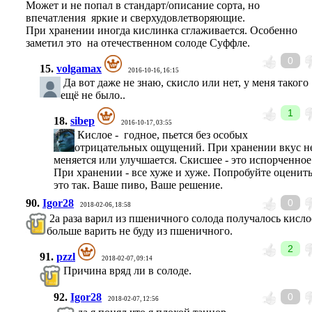
Может и не попал в стандарт/описание сорта, но
впечатления яркие и сверхудовлетворяющие.
При хранении иногда кислинка сглаживается. Особенно
заметил это на отечественном солоде Суффле.
0
15.
volgamax
2016-10-16, 16:15
Да вот даже не знаю, скисло или нет, у меня такого
ещё не было..
1
18.
sibep
2016-10-17, 03:55
Кислое - годное, пьется без особых
отрицательных ощущений. При хранении вкус н
меняется или улучшается. Скисшее - это испорченное
При хранении - все хуже и хуже. Попробуйте оценит
это так. Ваше пиво, Ваше решение.
90.
Igor28
0
2018-02-06, 18:58
2а раза варил из пшеничного солода получалось кисло
больше варить не буду из пшеничного.
2
91.
pzzl
2018-02-07, 09:14
Причина вряд ли в солоде.
92.
Igor28
0
2018-02-07, 12:56