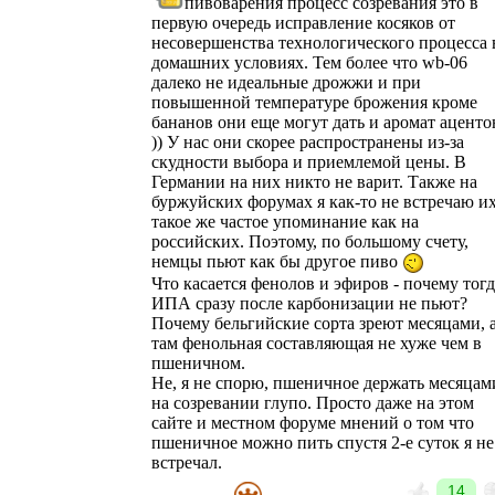
пивоварения процесс созревания это в
первую очередь исправление косяков от
несовершенства технологического процесса 
домашних условиях. Тем более что wb-06
далеко не идеальные дрожжи и при
повышенной температуре брожения кроме
бананов они еще могут дать и аромат аценто
)) У нас они скорее распространены из-за
скудности выбора и приемлемой цены. В
Германии на них никто не варит. Также на
буржуйских форумах я как-то не встречаю и
такое же частое упоминание как на
российских. Поэтому, по большому счету,
немцы пьют как бы другое пиво
Что касается фенолов и эфиров - почему тогд
ИПА сразу после карбонизации не пьют?
Почему бельгийские сорта зреют месяцами, 
там фенольная составляющая не хуже чем в
пшеничном.
Не, я не спорю, пшеничное держать месяцам
на созревании глупо. Просто даже на этом
сайте и местном форуме мнений о том что
пшеничное можно пить спустя 2-е суток я не
встречал.
14