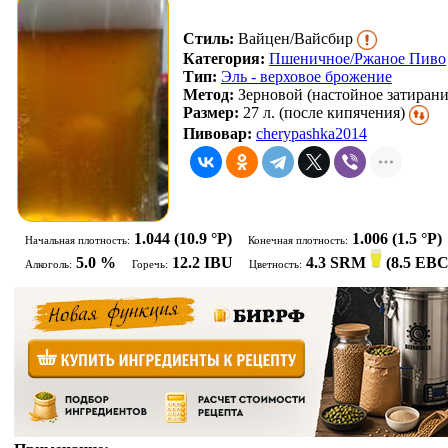
Стиль:
Вайцен/Вайсбир
Категория:
Пшеничное/Ржаное Пиво
Тип:
Эль - верховое брожение
Метод:
Зерновой (настойное затирани
Размер:
27 л. (после кипячения)
Пивовар:
cherypashka2014
1.044
(10.9 °P)
1.006
(1.5 °P)
Начальная плотность:
Конечная плотность:
5.0 %
12.2 IBU
4.3 SRM
(
8.5 EB
Алкоголь:
Горечь:
Цветность: