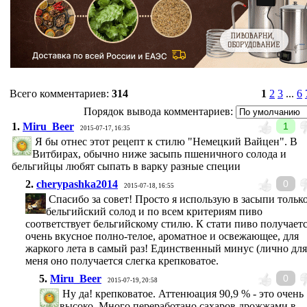
Всего комментариев
:
314
1
2
3
...
6
Порядок вывода комментариев:
1.
Miru_Beer
1
2015-07-17, 16:35
Я бы отнес этот рецепт к стилю "Немецкий Вайцен". В
Витбирах, обычно ниже засыпь пшеничного солода и
бельгийцы любят сыпать в варку разные специи
2.
cherypashka2014
0
2015-07-18, 16:55
Спасибо за совет! Просто я использую в засыпи тольк
бельгийский солод и по всем критериям пиво
соответствует бельгийскому стилю. К стати пиво получает
очень вкусное полно-телое, ароматное и освежающее, для
жаркого лета в самый раз! Единственный минус (лично для
меня оно получается слегка крепковатое.
5.
Miru_Beer
0
2015-07-19, 20:58
Ну да! крепковатое. Аттенюация 90,9 % - это очень
высоко. Много переработано сахаров дрожжами в