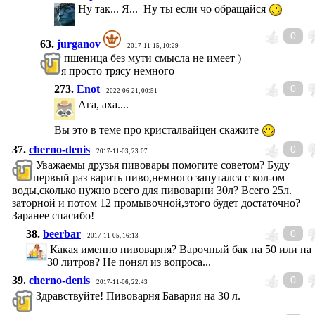
Ну так... Я... Ну ты если чо обращайся
0
63.
jurganov
2017-11-15, 10:29
пшеница без мути смысла не имеет )
я просто трясу немного
273.
Enot
0
2022-06-21, 00:51
Ага, аха....
Вы это в теме про кристалвайцен скажите
37.
cherno-denis
0
2017-11-03, 23:07
Уважаемы друзья пивовары помогите советом? Буду
первый раз варить пиво,немного запутался с кол-ом
воды,сколько нужно всего для пивоварни 30л? Всего 25л.
заторной и потом 12 промывочной,этого будет достаточно?
Заранее спасибо!
38.
beerbar
0
2017-11-05, 16:13
Какая именно пивоварня? Варочный бак на 50 или на
30 литров? Не понял из вопроса...
39.
cherno-denis
0
2017-11-06, 22:43
Здравствуйте! Пивоварня Бавария на 30 л.