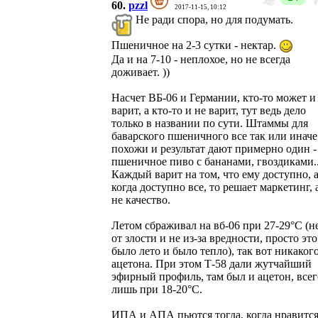
60.
pzzl
2017-11-15, 10:12
Не ради спора, но для подумать.
Пшеничное на 2-3 сутки - нектар.
Да и на 7-10 - неплохое, но не всегда
доживает. ))
Насчет ВБ-06 и Германии, кто-то может и
варит, а кто-то и не варит, тут ведь дело
только в названии по сути. Штаммы для
баварского пшеничного все так или иначе
похожи и результат дают примерно один -
пшеничное пиво с бананами, гвоздиками..
Каждый варит на том, что ему доступно, 
когда доступно все, то решает маркетинг, 
не качество.
Летом сбраживал на вб-06 при 27-29°С (н
от злости и не из-за вредности, просто это
было лето и было тепло), так вот никаког
ацетона. При этом Т-58 дали жутчайший
эфирный профиль, там был и ацетон, всег
лишь при 18-20°С.
ИПА и АПА пьются тогда, когда нравится