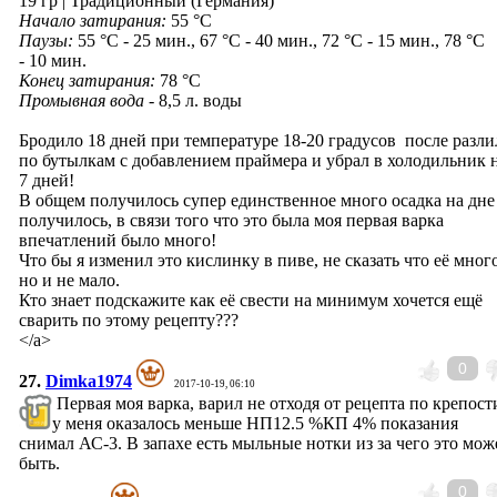
19 гр | Традиционный (Германия)
Начало затирания:
55 °C
Паузы:
55 °C - 25 мин., 67 °C - 40 мин., 72 °C - 15 мин., 78 °C
- 10 мин.
Конец затирания:
78 °C
Промывная вода
- 8,5 л. воды
Бродило 18 дней при температуре 18-20 градусов после разли
по бутылкам с добавлением праймера и убрал в холодильник 
7 дней!
В общем получилось супер единственное много осадка на дне
получилось, в связи того что это была моя первая варка
впечатлений было много!
Что бы я изменил это кислинку в пиве, не сказать что её мног
но и не мало.
Кто знает подскажите как её свести на минимум хочется ещё
сварить по этому рецепту???
</a>
0
27.
Dimka1974
2017-10-19, 06:10
Первая моя варка, варил не отходя от рецепта по крепост
у меня оказалось меньше НП12.5 %КП 4% показания
снимал АС-3. В запахе есть мыльные нотки из за чего это мож
быть.
0