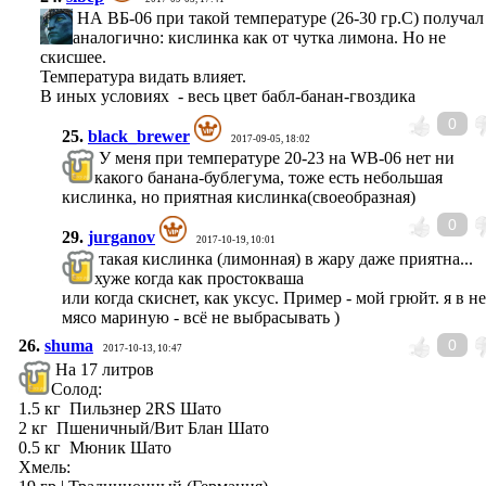
НА ВБ-06 при такой температуре (26-30 гр.С) получал
аналогично: кислинка как от чутка лимона. Но не
скисшее.
Температура видать влияет.
В иных условиях - весь цвет бабл-банан-гвоздика
0
25.
black_brewer
2017-09-05, 18:02
У меня при температуре 20-23 на WB-06 нет ни
какого банана-бублегума, тоже есть небольшая
кислинка, но приятная кислинка(своеобразная)
0
29.
jurganov
2017-10-19, 10:01
такая кислинка (лимонная) в жару даже приятна...
хуже когда как простокваша
или когда скиснет, как уксус. Пример - мой грюйт. я в н
мясо мариную - всё не выбрасывать )
26.
shuma
0
2017-10-13, 10:47
На 17 литров
Солод:
1.5 кг Пильзнер 2RS Шато
2 кг Пшеничный/Вит Блан Шато
0.5 кг Мюник Шато
Хмель: