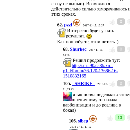
сразу не выпью). Возможно я
действительно сильно заморачиваюсь 
этих сроках.
0
62.
pzzl
2017-11-15, 10:27
Интересно будет узнать
результат.
Как попробуете, отпишитесь. )
68.
Shurkec
0
2017-11-16,
14:36
Решил продолжить тут:
http://xn--90aia8b.xn--
p1ai/forum/36-120-13686-16-
1510832165
105.
_SHRIKE_
0
2018-07-
11, 13:23
я так понял недельки хватае
пшеничному от начала
карбонизации и до розлива в
бокал)
13
106.
sibep
2018-07-11, 17:12