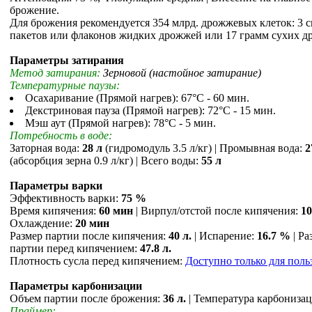
брожение.
Для брожения рекомендуется 354 млрд. дрожжевых клеток: 3 
пакетов или флаконов жидких дрожжей или 17 грамм сухих д
Параметры затирания
Метод затирания:
Зерновой (настойное затирание)
Температурные паузы:
Осахаривание (Прямой нагрев): 67°С - 60 мин.
Декстриновая пауза (Прямой нагрев): 72°С - 15 мин.
Мэш аут (Прямой нагрев): 78°С - 5 мин.
Потребность в воде:
Заторная вода:
28 л
(гидромодуль 3.5 л/кг) | Промывная вода:
2
(абсорбция зерна 0.9 л/кг) | Всего воды:
55 л
Параметры варки
Эффективность варки:
75 %
Время кипячения:
60 мин
| Вирпул/отстой после кипячения:
1
Охлаждение:
20 мин
Размер партии после кипячения:
40 л.
| Испарение:
16.7 %
| Ра
партии перед кипячением:
47.8 л.
Плотность сусла перед кипячением:
Доступно только для поль
Параметры карбонизации
Объем партии после брожения:
36 л.
| Температура карбониза
Праймер: