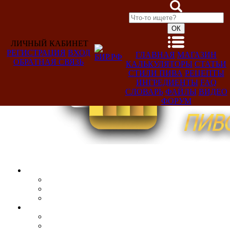
ЛИЧНЫЙ КАБИНЕТ
РЕГИСТРАЦИЯ
ВХОД
ГЛАВНАЯ
МАГАЗИН
ОБРАТНАЯ СВЯЗЬ
КАЛЬКУЛЯТОРЫ
СТАТЬИ
Добро
СТИЛИ ПИВА
РЕЦЕПТЫ
пожаловать,
ИНГРЕДИЕНТЫ
FAQ
Гость!
СЛОВАРЬ
ФАЙЛЫ
ВИДЕО
ФОРУМ