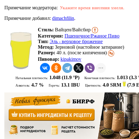
Примечание модератора:
Укажите время внесения хмеля.
Примечание добавил:
dimachfilin
.
Стиль:
Вайцен/Вайсбир
Категория:
Пшеничное/Ржаное Пиво
Тип:
Эль - верховое брожение
Метод:
Зерновой (настойное затирание)
Размер:
40 л. (после кипячения)
Пивовар:
kipakimov
1.048
(11.9 °P)
1.013
(3.3 
Начальная плотность:
Конечная плотность:
4.7 %
13.1 IBU
4.0 SRM
(
7.9
Алкоголь:
Горечь:
Цветность: