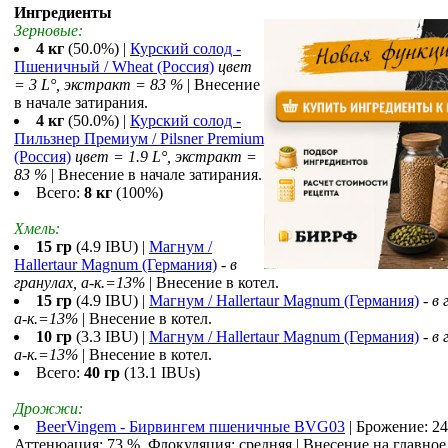
Ингредиенты
Зерновые:
4 кг
(50.0%) |
Курский солод -
Пшеничный / Wheat (Россия)
цвет
= 3 L°, экстракт = 83 %
| Внесение
в начале затирания.
4 кг
(50.0%) |
Курский солод -
Пильзнер Премиум / Pilsner Premium
(Россия)
цвет = 1.9 L°, экстракт =
83 %
| Внесение в начале затирания.
Всего:
8 кг
(100%)
Хмель:
15 гр
(4.9 IBU) |
Магнум /
Hallertaur Magnum (Германия)
-
в
гранулах, a-к.=13%
| Внесение в котел.
15 гр
(4.9 IBU) |
Магнум / Hallertaur Magnum (Германия)
-
в 
a-к.=13%
| Внесение в котел.
10 гр
(3.3 IBU) |
Магнум / Hallertaur Magnum (Германия)
-
в 
a-к.=13%
| Внесение в котел.
Всего:
40 гр
(13.1 IBUs)
Дрожжи:
BeerVingem - Бирвингем пшеничные BVG03
| Брожение: 24
Аттенюация: 73 %, Флокуляция: средняя | Внесение на главное