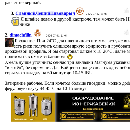
расчет не верный.
3.
СлавныйЛешийПивоварыч
2026-07-02, 05:03
Я шпайзе делаю в другой кастрюле, там может быть Н
ниже
2.
dimachfilin
2026-07-01, 21:04
Брожение. При 24°C для пшеничного штамма это уже вы
есть риск получить слишком яркую эфирность и грубова
дрожжевой профиль. Я бы стартовал ближе к 18-20°C, далее 
поднимать в охоте за бананом
Хмель лучше уточнить: сейчас три закладки Магнума указаны
"в котёл", без времени. Для Вайцена проще сделать одну неб
горькую закладку на 60 минут до 10-15 IBU.
Затирание рабочее. Если хочется больше гвоздики, можно доб
феруловую паузу 44-45°C на 10-15 минут.