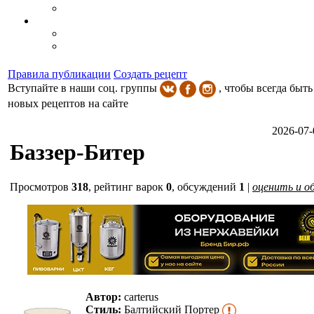
Правила публикации
Создать рецепт
Вступайте в наши соц. группы
, чтобы всегда быть
новых рецептов на сайте
2026-07-
Баззер-Битер
Просмотров
318
,
рейтинг варок
0
, обсуждений
1
|
оценить и о
Автор:
carterus
Стиль:
Балтийский Портер