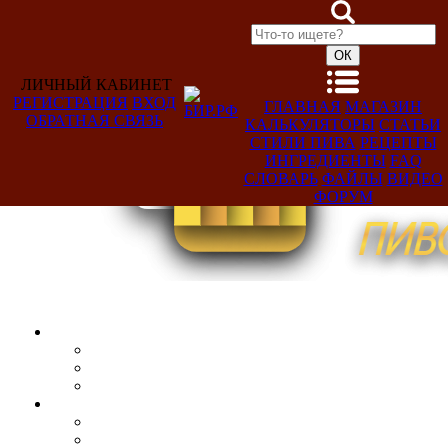
ЛИЧНЫЙ КАБИНЕТ
РЕГИСТРАЦИЯ
ВХОД
ГЛАВНАЯ
МАГАЗИН
ОБРАТНАЯ СВЯЗЬ
КАЛЬКУЛЯТОРЫ
СТАТЬИ
Добро
СТИЛИ ПИВА
РЕЦЕПТЫ
пожаловать,
ИНГРЕДИЕНТЫ
FAQ
Гость!
СЛОВАРЬ
ФАЙЛЫ
ВИДЕО
ФОРУМ