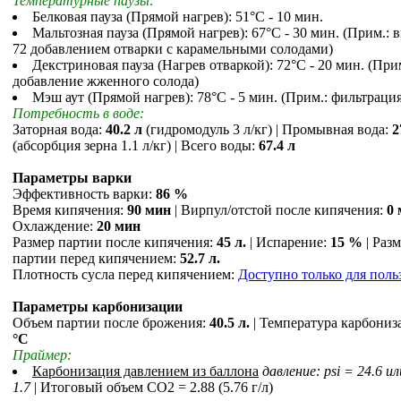
Температурные паузы:
Белковая пауза (Прямой нагрев): 51°С - 10 мин.
Мальтозная пауза (Прямой нагрев): 67°С - 30 мин. (Прим.: 
72 добавлением отварки с карамельными солодами)
Декстриновая пауза (Нагрев отваркой): 72°С - 20 мин. (При
добавление жженного солода)
Мэш аут (Прямой нагрев): 78°С - 5 мин. (Прим.: фильтрация
Потребность в воде:
Заторная вода:
40.2 л
(гидромодуль 3 л/кг) | Промывная вода:
2
(абсорбция зерна 1.1 л/кг) | Всего воды:
67.4 л
Параметры варки
Эффективность варки:
86 %
Время кипячения:
90 мин
| Вирпул/отстой после кипячения:
0
Охлаждение:
20 мин
Размер партии после кипячения:
45 л.
| Испарение:
15 %
| Раз
партии перед кипячением:
52.7 л.
Плотность сусла перед кипячением:
Доступно только для поль
Параметры карбонизации
Объем партии после брожения:
40.5 л.
| Температура карбониз
°С
Праймер:
Карбонизация давлением из баллона
давление: psi = 24.6 ил
1.7
| Итоговый объем СO2 = 2.88 (5.76 г/л)