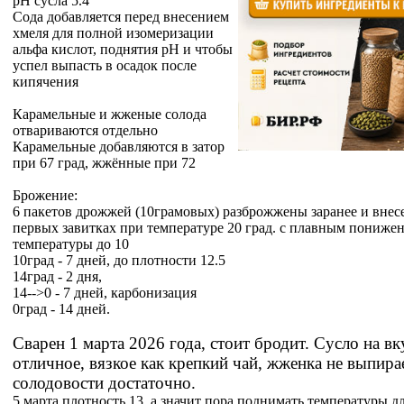
pH сусла 5.4
Сода добавляется перед внесением
хмеля для полной изомеризации
альфа кислот, поднятия pH и чтобы
успел выпасть в осадок после
кипячения
Карамельные и жженые солода
отвариваются отдельно
Карамельные добавляются в затор
при 67 град, жжённые при 72
Брожение:
6 пакетов дрожжей (10грамовых) разброжжены заранее и внес
первых завитках при температуре 20 град. с плавным пониже
температуры до 10
10град - 7 дней, до плотности 12.5
14град - 2 дня,
14-->0 - 7 дней, карбонизация
0град - 14 дней.
Сварен 1 марта 2026 года, стоит бродит. Сусло на вк
отличное, вязкое как крепкий чай, жженка не выпирае
солодовости достаточно.
5 марта плотность 13, а значит пора поднимать температуры д