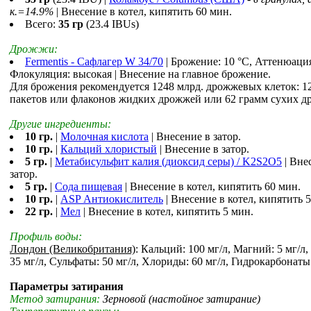
к.=14.9%
| Внесение в котел, кипятить 60 мин.
Всего:
35 гр
(23.4 IBUs)
Дрожжи:
Fermentis - Сафлагер W 34/70
| Брожение: 10 °С, Аттенюация
Флокуляция: высокая | Внесение на главное брожение.
Для брожения рекомендуется 1248 млрд. дрожжевых клеток: 1
пакетов или флаконов жидких дрожжей или 62 грамм сухих д
Другие ингредиенты:
10 гр.
|
Молочная кислота
| Внесение в затор.
10 гр.
|
Кальций хлористый
| Внесение в затор.
5 гр.
|
Метабисульфит калия (диоксид серы) / K2S2O5
| Вне
затор.
5 гр.
|
Сода пищевая
| Внесение в котел, кипятить 60 мин.
10 гр.
|
ASP Антиокислитель
| Внесение в котел, кипятить 
22 гр.
|
Мел
| Внесение в котел, кипятить 5 мин.
Профиль воды:
Лондон (Великобритания)
: Кальций: 100 мг/л, Магний: 5 мг/л,
35 мг/л, Сульфаты: 50 мг/л, Хлориды: 60 мг/л, Гидрокарбонаты:
Параметры затирания
Метод затирания:
Зерновой (настойное затирание)