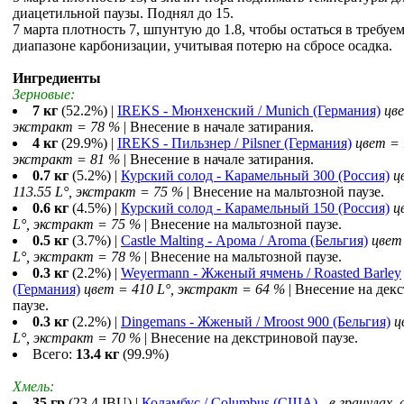
диацетильной паузы. Поднял до 15.
7 марта плотность 7, шпунтую до 1.8, чтобы остаться в требуе
диапазоне карбонизации, учитывая потерю на сбросе осадка.
Ингредиенты
Зерновые:
7 кг
(52.2%) |
IREKS - Мюнхенский / Munich (Германия)
цве
экстракт = 78 %
| Внесение в начале затирания.
4 кг
(29.9%) |
IREKS - Пильзнер / Pilsner (Германия)
цвет = 
экстракт = 81 %
| Внесение в начале затирания.
0.7 кг
(5.2%) |
Курский солод - Карамельный 300 (Россия)
ц
113.55 L°, экстракт = 75 %
| Внесение на мальтозной паузе.
0.6 кг
(4.5%) |
Курский солод - Карамельный 150 (Россия)
ц
L°, экстракт = 75 %
| Внесение на мальтозной паузе.
0.5 кг
(3.7%) |
Castle Malting - Арома / Aroma (Бельгия)
цвет
L°, экстракт = 78 %
| Внесение на мальтозной паузе.
0.3 кг
(2.2%) |
Weyermann - Жженый ячмень / Roasted Barley
(Германия)
цвет = 410 L°, экстракт = 64 %
| Внесение на дек
паузе.
0.3 кг
(2.2%) |
Dingemans - Жженый / Mroost 900 (Бельгия)
ц
L°, экстракт = 70 %
| Внесение на декстриновой паузе.
Всего:
13.4 кг
(99.9%)
Хмель:
35 гр
(23.4 IBU) |
Коламбус / Columbus (США)
-
в гранулах, 