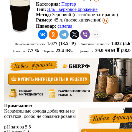
Категория:
Портер
Тип:
Эль - верховое брожение
Метод:
Зерновой (настойное затирание)
Размер:
45 л. (после кипячения)
Пивовар:
carterus
1.077
(18.5 °P)
1.022
(5.6 
Начальная плотность:
Конечная плотность:
7.7 %
23.4 IBU
29.9 SRM
(
58.
Алкоголь:
Горечь:
Цветность:
Примечание:
Карамельные солода добавлены из
остатков, особо не сбалансированы
pH затора 5.5