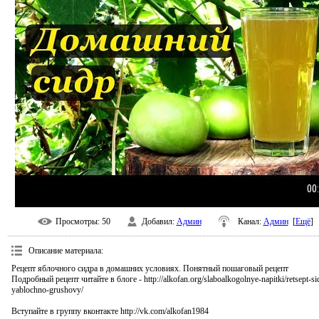
00
Просмотры
: 50
Добавил
:
Админ
Канал
:
Админ
[
Ещё
]
Описание материала
:
Рецепт яблочного сидра в домашних условиях. Понятный пошаговый рецепт
Подробный рецепт читайте в блоге - http://alkofan.org/slaboalkogolnye-napitki/retsept-si
yablochno-grushovy/
Вступайте в группу вконтакте http://vk.com/alkofan1984