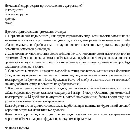
Домашний сидр, рецепт приготовления с дегустацией
ингредиенты
яблоки и груши
дрожжи
сахар
Процесс приготовления домашнего сидра.
1. Первым делом надо решить, как будем сбраживать сидр: если яблоки домашние и 
то можно сбродить сидр с помощью диких дрожжей, которые есть на поверхности ябл
яблоки мытые или обработанные - то лучше использовать винные дрожжи, или расбр
помощью немытого винограда.
2. Для начала нужно получить сок из яблоки груш с помощью соковыжималки или 
отжимом. Лично я, сначала смолол яблоки на мясорубки и потом уже отжал сок, если
ареометр - то нужно замерить плотность по сахару сока: таким образом примерно буд
ожидаемая крепость сидра.
3. Сок залить в емкость и накрыть марлей на сутки, после того как начнется брожение
(выделение пузырьков, пена) сок поставить под гидрозатвор, оставить при комнатной
температуре на брожение. После брожения (от 6-14 дней), в зависимости от желаемо
можно добавить сахар и оставить на дображивание.
4. Как сок отбродит, его снимают с осадка, разливают по чистым бутылкам, в которы
заблаговременно нужно засыпать сахара ( на 1 литр - 1 ст.л.). Оставить при комнатной
температуре на 14 дней, после опустить в погреб на сохранение. За это время сидр на
углекислым газом, станет газированным.
Если сбраживать на диких, то возможно карбонизация напитка не будет такой сильно
хороший результат дают винные дрожжи.
Домашний сидр из сладких груш и кисло сладких яблок вышел сильно газированным
хорошим яблочно-медово-фруктовым вкусом и ароматом.
музыка в ролике