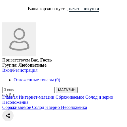
Ваша корзина пуста,
начать покупки
Приветствуем Вас,
Гость
Группа:
Любопытные
Вход
/
Регистрация
Отложенные товары (0)
МАГАЗИН
САЙТ
Главная
Интернет-магазин
Сбраживаемое
Солод и зерно
Несоложенка
Сбраживаемое
Солод и зерно
Несоложенка