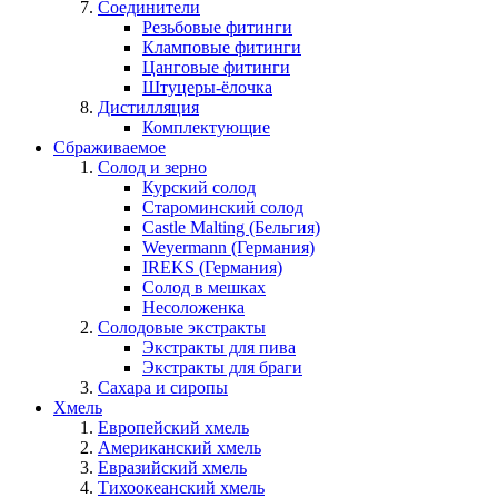
Соединители
Резьбовые фитинги
Кламповые фитинги
Цанговые фитинги
Штуцеры-ёлочка
Дистилляция
Комплектующие
Сбраживаемое
Солод и зерно
Курский солод
Староминский солод
Castle Malting (Бельгия)
Weyermann (Германия)
IREKS (Германия)
Солод в мешках
Несоложенка
Солодовые экстракты
Экстракты для пива
Экстракты для браги
Сахара и сиропы
Хмель
Европейский хмель
Американский хмель
Евразийский хмель
Тихоокеанский хмель