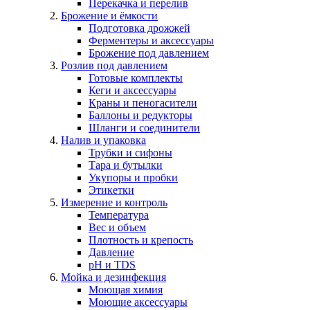
Перекачка и перелив
Брожение и ёмкости
Подготовка дрожжей
Ферментеры и аксессуары
Брожение под давлением
Розлив под давлением
Готовые комплекты
Кеги и аксессуары
Краны и пеногасители
Баллоны и редукторы
Шланги и соединители
Налив и упаковка
Трубки и сифоны
Тара и бутылки
Укупоры и пробки
Этикетки
Измерение и контроль
Температура
Вес и объем
Плотность и крепость
Давление
pH и TDS
Мойка и дезинфекция
Моющая химия
Моющие аксессуары