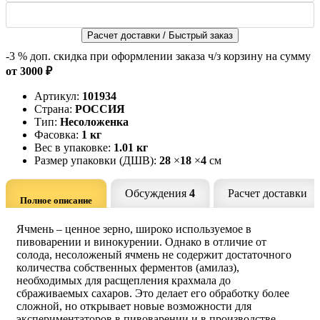
Расчет доставки / Быстрый заказ
-3 %
доп. скидка при оформлении заказа ч/з корзину на сумму
от 3000 ₽
Артикул:
101934
Страна:
РОССИЯ
Тип:
Несоложенка
Фасовка:
1 кг
Вес в упаковке:
1.01 кг
Размер упаковки (ДШВ):
28
×
18
×
4
см
Обсуждения
4
Расчет доставки
Полное описание
Ячмень – ценное зерно, широко используемое в
пивоварении и винокурении. Однако в отличие от
солода, несоложеный ячмень не содержит достаточного
количества собственных ферментов (амилаз),
необходимых для расщепления крахмала до
сбраживаемых сахаров. Это делает его обработку более
сложной, но открывает новые возможности для
экспериментаторов в пивоварении и в производстве