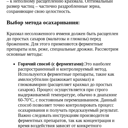
– к неполному расщеплению крахмала. Оптимальный
размер частиц – частично раздробленные зерна,
сохраняющие свою целостность.
Выбор метода осахаривания:
Крахмал несоложенного ячменя должен быть расщеплен
до простых сахаров (мальтозы и глюкозы) перед
брожением. Для этого применяются ферментные
препараты или, реже, специальные дрожжи. Рассмотрим
основные методы:
Горячий способ (с ферментами)
:Это наиболее
распространенный и контролируемый метод.
Используются ферментные препараты, такие как
амилосубтилин (разжижает крахмал) и
глюковаморин (расщепляет крахмал до простых
сахаров). Процесс осуществляется при строго
выдерживаемой температуре, обычно в диапазоне
60-70°C, с постоянным перемешиванием. Данный
способ позволяет точно контролировать процесс
осахаривания и получать предсказуемый результат.
Важно следовать инструкциям производителя
ферментных препаратов, так как концентрация и
время воздействия зависят от конкретного