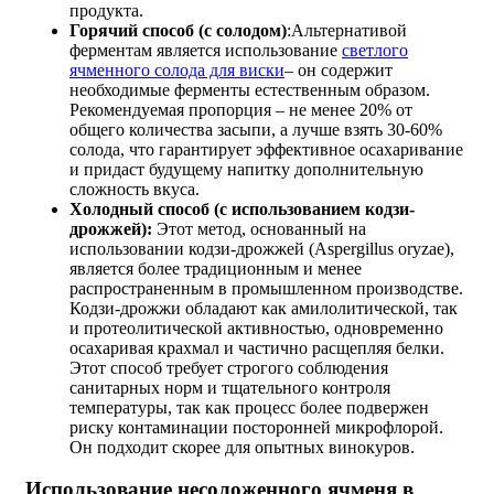
продукта.
Горячий способ (с солодом)
:Альтернативой
ферментам является использование
светлого
ячменного солода для виски
– он содержит
необходимые ферменты естественным образом.
Рекомендуемая пропорция – не менее 20% от
общего количества засыпи, а лучше взять 30-60%
солода, что гарантирует эффективное осахаривание
и придаст будущему напитку дополнительную
сложность вкуса.
Холодный способ (с использованием кодзи-
дрожжей):
Этот метод, основанный на
использовании кодзи-дрожжей (Aspergillus oryzae),
является более традиционным и менее
распространенным в промышленном производстве.
Кодзи-дрожжи обладают как амилолитической, так
и протеолитической активностью, одновременно
осахаривая крахмал и частично расщепляя белки.
Этот способ требует строгого соблюдения
санитарных норм и тщательного контроля
температуры, так как процесс более подвержен
риску контаминации посторонней микрофлорой.
Он подходит скорее для опытных винокуров.
Использование несоложенного ячменя в