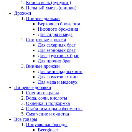
Крио-хмель (лупулин)
Цельный хмель (шишки)
Дрожжи
Пивные дрожжи
Верхового брожения
Низового брожения
Для сидра и мёда
Спиртовые дрожжи
Для сахарных браг
Для зерновых браг
Для фруктовых браг
Для прочих браг
Винные дрожжи
Для виноградных вин
Для фруктовых вин
Для мёда и медовух
Пищевые добавки
Специи и травы
Вода, соли, кислоты
Оклейка и подкормка
Стабилизаторы и ферменты
Смягчение и очистка
Все товары
Популярные бренды
Beergineer