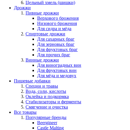
Цельный хмель (шишки)
Дрожжи
Пивные дрожжи
Верхового брожения
Низового брожения
Для сидра и мёда
Спиртовые дрожжи
Для сахарных браг
Для зерновых браг
Для фруктовых браг
Для прочих браг
Винные дрожжи
Для виноградных вин
Для фруктовых вин
Для мёда и медовух
Пищевые добавки
Специи и травы
Вода, соли, кислоты
Оклейка и подкормка
Стабилизаторы и ферменты
Смягчение и очистка
Все товары
Популярные бренды
Beergineer
Castle Malting