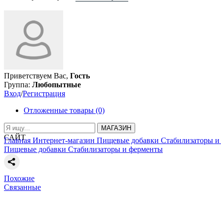
Приветствуем Вас,
Гость
Группа:
Любопытные
Вход
/
Регистрация
Отложенные товары (0)
МАГАЗИН
САЙТ
Главная
Интернет-магазин
Пищевые добавки
Стабилизаторы и
Пищевые добавки
Стабилизаторы и ферменты
Похожие
Связанные