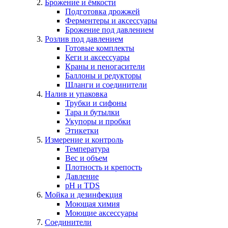
Брожение и ёмкости
Подготовка дрожжей
Ферментеры и аксессуары
Брожение под давлением
Розлив под давлением
Готовые комплекты
Кеги и аксессуары
Краны и пеногасители
Баллоны и редукторы
Шланги и соединители
Налив и упаковка
Трубки и сифоны
Тара и бутылки
Укупоры и пробки
Этикетки
Измерение и контроль
Температура
Вес и объем
Плотность и крепость
Давление
pH и TDS
Мойка и дезинфекция
Моющая химия
Моющие аксессуары
Соединители