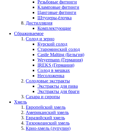
Резьбовые фитинги
Кламповые фитинги
Цанговые фитинги
Штуцеры-ёлочка
Дистилляция
Комплектующие
Сбраживаемое
Солод и зерно
Курский солод
Староминский солод
Castle Malting (Бельгия)
Weyermann (Германия)
IREKS (Германия)
Солод в мешках
Несоложенка
Солодовые экстракты
Экстракты для пива
Экстракты для браги
Сахара и сиропы
Хмель
Европейский хмель
Американский хмель
Евразийский хмель
Тихоокеанский хмель
Крио-хмель (лупулин)