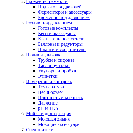
Брожение и ёмкости
Подготовка дрожжей
Ферментеры и аксессуары
Брожение под давлением
Розлив под давлением
Готовые комплекты
Кеги и аксессуары
Краны и пеногасители
Баллоны и редукторы
Шланги и соединители
Налив и упаковка
Трубки и сифоны
Тара и бутылки
Укупоры и пробки
Этикетки
Измерение и контроль
Температура
Вес и объем
Плотность и крепость
Давление
pH и TDS
Мойка и дезинфекция
Моющая химия
Моющие аксессуары
Соединители