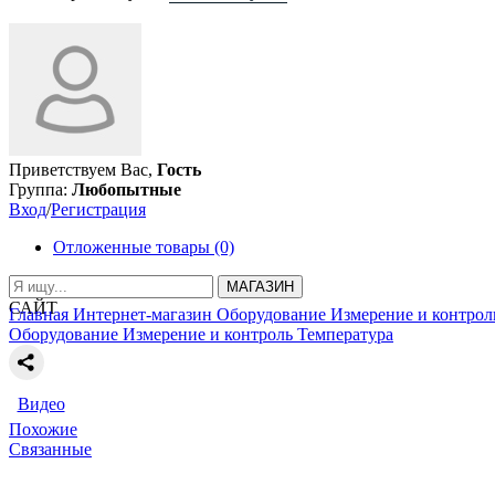
Приветствуем Вас,
Гость
Группа:
Любопытные
Вход
/
Регистрация
Отложенные товары (0)
МАГАЗИН
САЙТ
Главная
Интернет-магазин
Оборудование
Измерение и контрол
Оборудование
Измерение и контроль
Температура
Видео
Похожие
Связанные