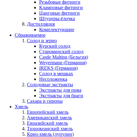
Резьбовые фитинги
Кламповые фитинги
Цанговые фитинги
Штуцеры-ёлочка
Дистилляция
Комплектующие
Сбраживаемое
Солод и зерно
Курский солод
Староминский солод
Castle Malting (Бельгия)
Weyermann (Германия)
IREKS (Германия)
Солод в мешках
Несоложенка
Солодовые экстракты
Экстракты для пива
Экстракты для браги
Сахара и сиропы
Хмель
Европейский хмель
Американский хмель
Евразийский хмель
Тихоокеанский хмель
Крио-хмель (лупулин)