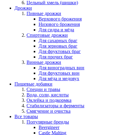
Цельный хмель (шишки)
Дрожжи
Пивные дрожжи
Верхового брожения
Низового брожения
Для сидра и мёда
Спиртовые дрожжи
Для сахарных браг
Для зерновых браг
Для фруктовых браг
Для прочих браг
Винные дрожжи
Для виноградных вин
Для фруктовых вин
Для мёда и медовух
Пищевые добавки
Специи и травы
Вода, соли, кислоты
Оклейка и подкормка
Стабилизаторы и ферменты
Смягчение и очистка
Все товары
Популярные бренды
Beergineer
Castle Malting