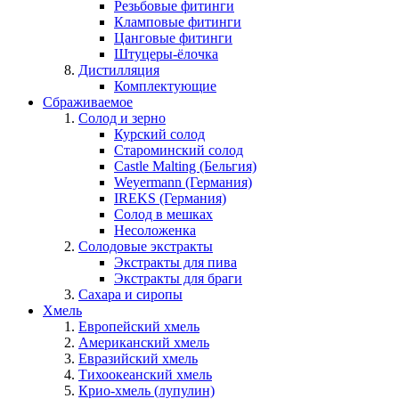
Резьбовые фитинги
Кламповые фитинги
Цанговые фитинги
Штуцеры-ёлочка
Дистилляция
Комплектующие
Сбраживаемое
Солод и зерно
Курский солод
Староминский солод
Castle Malting (Бельгия)
Weyermann (Германия)
IREKS (Германия)
Солод в мешках
Несоложенка
Солодовые экстракты
Экстракты для пива
Экстракты для браги
Сахара и сиропы
Хмель
Европейский хмель
Американский хмель
Евразийский хмель
Тихоокеанский хмель
Крио-хмель (лупулин)