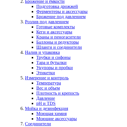
Брожение и ёмкости
Подготовка дрожжей
Ферментеры и аксессуары
Брожение под давлением
Розлив под давлением
Готовые комплекты
Кеги и аксессуары
Краны и пеногасители
Баллоны и редукторы
Шланги и соединители
Налив и упаковка
Трубки и сифоны
Тара и бутылки
Укупоры и пробки
Этикетки
Измерение и контроль
Температура
Вес и объем
Плотность и крепость
Давление
pH и TDS
Мойка и дезинфекция
Моющая химия
Моющие аксессуары
Соединители