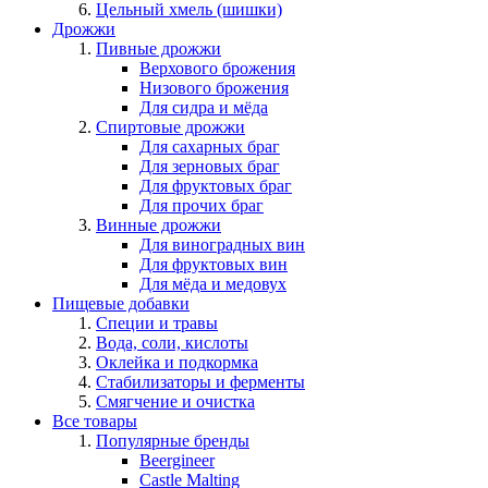
Цельный хмель (шишки)
Дрожжи
Пивные дрожжи
Верхового брожения
Низового брожения
Для сидра и мёда
Спиртовые дрожжи
Для сахарных браг
Для зерновых браг
Для фруктовых браг
Для прочих браг
Винные дрожжи
Для виноградных вин
Для фруктовых вин
Для мёда и медовух
Пищевые добавки
Специи и травы
Вода, соли, кислоты
Оклейка и подкормка
Стабилизаторы и ферменты
Смягчение и очистка
Все товары
Популярные бренды
Beergineer
Castle Malting