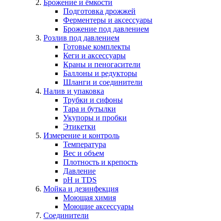
Брожение и ёмкости
Подготовка дрожжей
Ферментеры и аксессуары
Брожение под давлением
Розлив под давлением
Готовые комплекты
Кеги и аксессуары
Краны и пеногасители
Баллоны и редукторы
Шланги и соединители
Налив и упаковка
Трубки и сифоны
Тара и бутылки
Укупоры и пробки
Этикетки
Измерение и контроль
Температура
Вес и объем
Плотность и крепость
Давление
pH и TDS
Мойка и дезинфекция
Моющая химия
Моющие аксессуары
Соединители