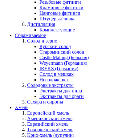
Резьбовые фитинги
Кламповые фитинги
Цанговые фитинги
Штуцеры-ёлочка
Дистилляция
Комплектующие
Сбраживаемое
Солод и зерно
Курский солод
Староминский солод
Castle Malting (Бельгия)
Weyermann (Германия)
IREKS (Германия)
Солод в мешках
Несоложенка
Солодовые экстракты
Экстракты для пива
Экстракты для браги
Сахара и сиропы
Хмель
Европейский хмель
Американский хмель
Евразийский хмель
Тихоокеанский хмель
Крио-хмель (лупулин)