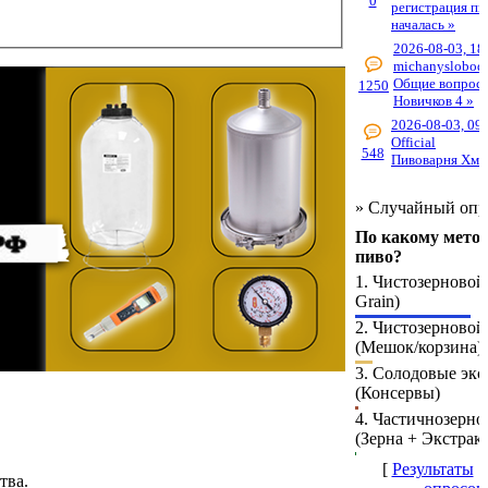
0
регистрация пи
началась »
2026-08-03, 18
michanyslobod
Общие вопросы
1250
Новичков 4 »
2026-08-03, 09
Official
548
Пивоварня Хме
»
Случайный опр
По какому метод
пиво?
1.
Чистозерновой 
Grain)
2.
Чистозерново
(Мешок/корзина)
3.
Солодовые экс
(Консервы)
4.
Частичнозерно
(Зерна + Экстрак
[
Результаты
·
тва.