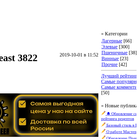
» Категории
Лагерные
[66]
Элевые
[300]
Пшеничные
[38]
east 3822
2019-10-01
в 11:52
Винные
[23]
Прочие
[42]
Лучший рейтинг
Самые популярн
Самые комменти
[50]
» Новые публика
🔔 Обновление си
рейтинга рецептов
Базовый стиль в B
О работе Мастера
Обновление Прави