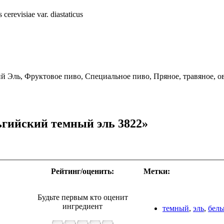
evisiae var. diastaticus
 Эль, Фруктовое пиво, Специальное пиво, Пряное, травяное, о
ьгийский темный эль 3822»
Рейтинг/оценить:
Метки:
Будьте первым кто оценит
ингредиент
темный
,
эль
,
бель