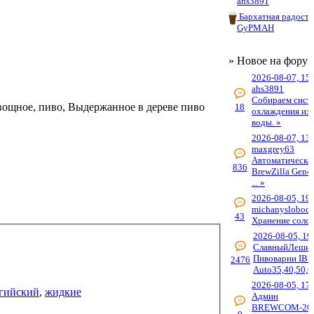
ahs3891
Бархатная радость
GyPMAH
» Новое на фору
2026-08-07, 15
ahs3891
Собираем сист
вощное, пиво, Выдержанное в дереве пиво
18
охлаждения из 
воды. »
2026-08-07, 13
maxgrey63
Автоматическа
836
BrewZilla Gen4
... »
2026-08-05, 19
michanyslobods
43
Хранение солод
2026-08-05, 19
СлавныйЛеши
Пивоварни IBr
2476
Auto35,40,50,6
2026-08-05, 17
гийский
,
жидкие
Админ
BREWCOM-202