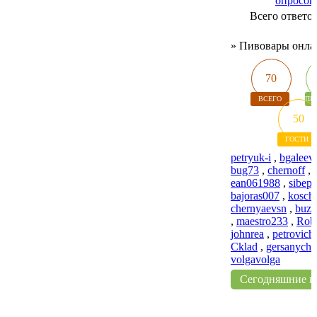
опросов
Всего ответо
»
Пивовары онла
70
ВСЕГО
ПИ
50
ГОСТИ
petryuk-i
,
bgaleev
bug73
,
chernoff
,
ean061988
,
sibep
bajoras007
,
kosch
chernyaevsn
,
buzi
,
maestro233
,
Rob
johnrea
,
petrovich
Cklad
,
gersanych
,
volgavolga
Сегодняшние п