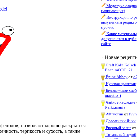
Медовуха сладкая 
edel
начинающих)
Инструкция по раб
визуальным редактор
публик...
Какие материалы
допускаются к публи
сайте
» Новые рецепты
Craft Köln Kölsch
о
Beer_mOOD_71
Épine Abbey
от
oX
Нулевая гравитаци
Беловежское хлебн
maestro_t
Чайное наследие
о
Narkxmania
АФгустин
от
fvvn
Довольный Янки
о
фенолов, позволяют хорошо раскрыться
Рисовый залив
от
чность, терпкость и сухость, а также
Тотальный недобр