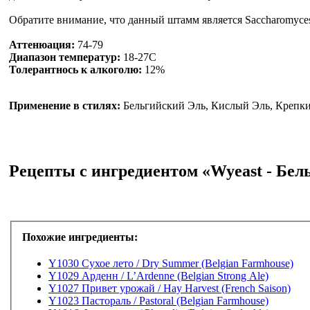
Обратите внимание, что данный штамм является Saccharomyces cer
Аттенюация:
74-79
Диапазон температур:
18-27C
Толерантнось к алкоголю:
12%
Применение в стилях:
Бельгийский Эль, Кислый Эль, Крепкий
Рецепты с ингредиентом «Wyeast - Бел
Похожие ингредиенты:
Y1030 Сухое лето / Dry Summer (Belgian Farmhouse)
Y1029 Арденн / L’Ardenne (Belgian Strong Ale)
Y1027 Привет урожай / Hay Harvest (French Saison)
Y1023 Пастораль / Pastoral (Belgian Farmhouse)