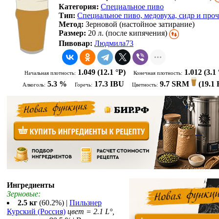
Категория:
Специальное пиво
Тип:
Специальное пиво, медовуха, сидр и проч
Метод:
Зерновой (настойное затирание)
Размер:
20 л. (после кипячения)
Пивовар:
Людмила73
1.049
(12.1 °P)
1.012
(3.1 
Начальная плотность:
Конечная плотность:
5.3 %
17.3 IBU
9.7 SRM
(
19.1
Алкоголь:
Горечь:
Цветность:
Ингредиенты
Зерновые:
2.5 кг
(60.2%) |
Пильзнер
Курский (Россия)
цвет = 2.1 L°,