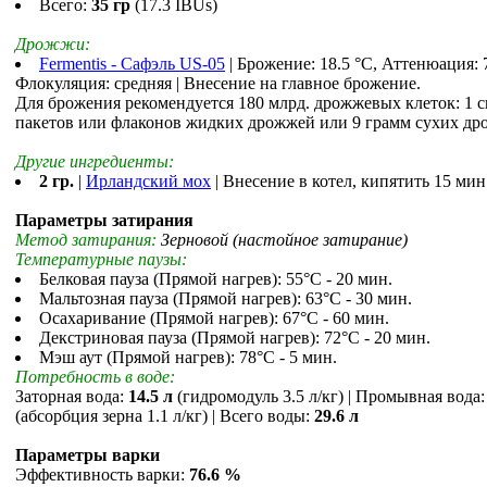
Всего:
35 гр
(17.3 IBUs)
Дрожжи:
Fermentis - Сафэль US-05
| Брожение: 18.5 °С, Аттенюация: 
Флокуляция: средняя | Внесение на главное брожение.
Для брожения рекомендуется 180 млрд. дрожжевых клеток: 1 
пакетов или флаконов жидких дрожжей или 9 грамм сухих др
Другие ингредиенты:
2 гр.
|
Ирландский мох
| Внесение в котел, кипятить 15 мин
Параметры затирания
Метод затирания:
Зерновой (настойное затирание)
Температурные паузы:
Белковая пауза (Прямой нагрев): 55°С - 20 мин.
Мальтозная пауза (Прямой нагрев): 63°С - 30 мин.
Осахаривание (Прямой нагрев): 67°С - 60 мин.
Декстриновая пауза (Прямой нагрев): 72°С - 20 мин.
Мэш аут (Прямой нагрев): 78°С - 5 мин.
Потребность в воде:
Заторная вода:
14.5 л
(гидромодуль 3.5 л/кг) | Промывная вода
(абсорбция зерна 1.1 л/кг) | Всего воды:
29.6 л
Параметры варки
Эффективность варки:
76.6 %