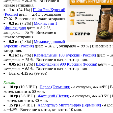
экстракт = 80.5 %
| Внесение в
начале затирания.
1 кг
(24.1%) |
Пэйл Эль Курский
(Россия)
цвет = 2.4 L°, экстракт =
79 %
| Внесение в начале затирания.
0.3 кг
(7.2%) |
Мюних тип 1
(Финляндия)
цвет = 6.2 L°,
экстракт = 78 %
| Внесение в
начале затирания.
0.2 кг
(4.8%) |
Меланоидиновый
Курский (Россия)
цвет = 30 L°, экстракт = 80 %
| Внесение в 
затирания.
0.1 кг
(2.4%) |
Карамельный 100 Курский (Россия)
цвет = 38
экстракт = 75 %
| Внесение в начале затирания.
0.05 кг
(1.2%) |
Шоколадный 900 Курский (Россия)
цвет = 3
экстракт = 68 %
| Внесение в начале затирания.
Всего:
4.15 кг
(99.9%)
Хмель:
10 гр
(10.3 IBU) |
Перле (Германия)
-
в гранулах, a-к.=8%
| В
котел, кипятить 60 мин.
10 гр
(3.6 IBU) |
Жатецкий (Чехия)
-
в гранулах, a-к.=3.5%
|
в котел, кипятить 30 мин.
15 гр
(3.4 IBU) |
Халлертаур Миттельфрю (Германия)
-
в гра
к.=4.2%
| Внесение в котел, кипятить 10 мин.