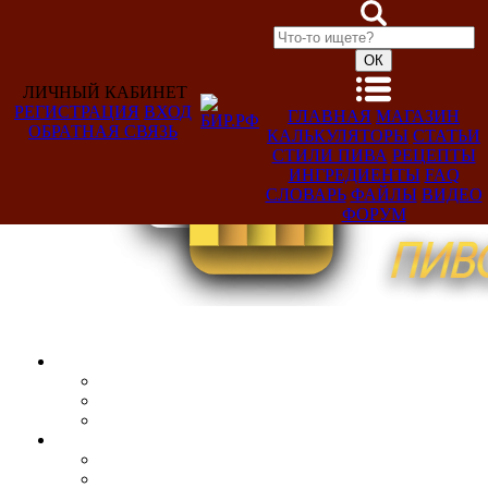
ЛИЧНЫЙ КАБИНЕТ
РЕГИСТРАЦИЯ
ВХОД
ГЛАВНАЯ
МАГАЗИН
ОБРАТНАЯ СВЯЗЬ
КАЛЬКУЛЯТОРЫ
СТАТЬИ
Добро
СТИЛИ ПИВА
РЕЦЕПТЫ
пожаловать,
ИНГРЕДИЕНТЫ
FAQ
Гость!
СЛОВАРЬ
ФАЙЛЫ
ВИДЕО
ФОРУМ