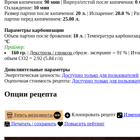
Время кипячения:
90 мин
| Вирпул/отстой после кипячения:
0
Охлаждение:
10 мин
Размер партии после кипячения:
20 л.
| Испарение:
20.0 %
| Ра
партии перед кипячением:
25.00 л.
Параметры карбонизации
Объем партии после брожения:
18 л.
| Температура карбониза
°С
Праймер:
160 гр.
|
Декстроза / глюкоза
сбраж. экстракт = 91 %
| Ит
объем СO2 = 2.92 (5.84 г/л)
Дополнительные параметры
Энергетическая ценность:
Доступно только для пользователей
Оценочная стоимость рецепта:
Доступно только для пользоват
Опции рецепта
Клонировать рецепт
Измени
Купить ингредиенты
Печатать / сохранить
Повысить рейтинг