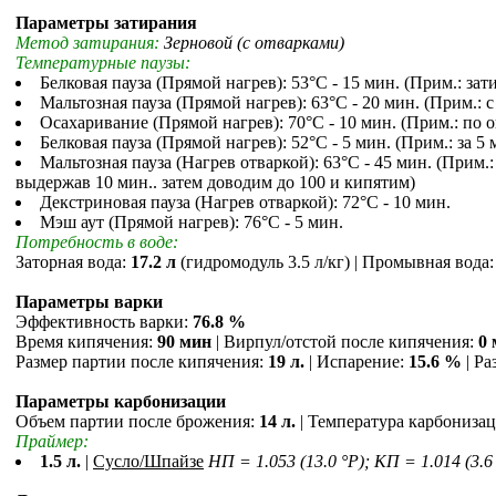
Параметры затирания
Метод затирания:
Зерновой (с отварками)
Температурные паузы:
Белковая пауза (Прямой нагрев): 53°С - 15 мин. (Прим.: за
Мальтозная пауза (Прямой нагрев): 63°С - 20 мин. (Прим.: 
Осахаривание (Прямой нагрев): 70°С - 10 мин. (Прим.: по 
Белковая пауза (Прямой нагрев): 52°С - 5 мин. (Прим.: за 
Мальтозная пауза (Нагрев отваркой): 63°С - 45 мин. (Прим.
выдержав 10 мин.. затем доводим до 100 и кипятим)
Декстриновая пауза (Нагрев отваркой): 72°С - 10 мин.
Мэш аут (Прямой нагрев): 76°С - 5 мин.
Потребность в воде:
Заторная вода:
17.2 л
(гидромодуль 3.5 л/кг) | Промывная вода
Параметры варки
Эффективность варки:
76.8 %
Время кипячения:
90 мин
| Вирпул/отстой после кипячения:
0
Размер партии после кипячения:
19 л.
| Испарение:
15.6 %
| Ра
Параметры карбонизации
Объем партии после брожения:
14 л.
| Температура карбониза
Праймер:
1.5 л.
|
Сусло/Шпайзе
НП = 1.053 (13.0 °P); КП = 1.014 (3.6