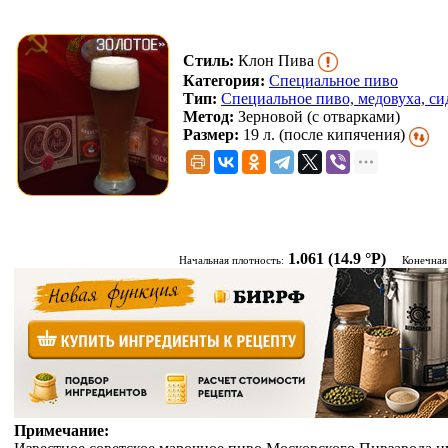
Стиль:
Клон Пива
Категория:
Специальное пиво
Тип:
Специальное пиво, медовуха, си
Метод:
Зерновой (с отварками)
Размер:
19 л. (после кипячения)
1.061
(14.9 °P)
Начальная плотность:
Конечная
Примечание: