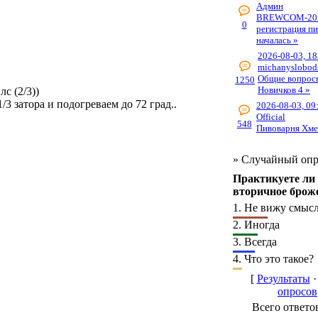
Админ
BREWCOM-20
0
регистрация п
началась »
2026-08-03, 18
michanyslobod
Общие вопрос
1250
Новичков 4 »
с (2/3))
/3 затора и подогреваем до 72 град..
2026-08-03, 09
Official
548
Пивоварня Хме
»
Случайный опр
Практикуете ли
вторичное брож
1.
Не вижу смыс
2.
Иногда
3.
Всегда
4.
Что это такое?
[
Результаты
опросов
Всего ответо