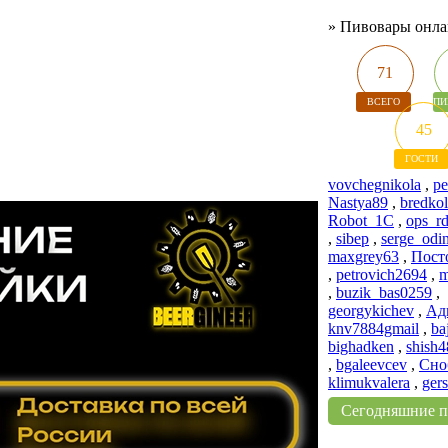
»
Пивовары онл
71
ВСЕГО
ПИ
45
ГОСТИ
vovchegnikola
,
pe
Nastya89
,
bredkol
Robot_1C
,
ops_r
,
sibep
,
serge_odi
maxgrey63
,
Пост
,
petrovich2694
,
m
,
buzik_bas0259
,
georgykichev
,
Ад
knv7884gmail
,
ba
bighadken
,
shish4
,
bgaleevcev
,
Сно
klimukvalera
,
ger
Сегодняшние 