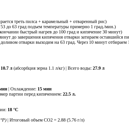
тирается треть пилса + карамельный + отваренный рис)
с 53 до 63 град подъем температуры примерно 1 град./мин.)
окончании быстрый нагрев до 100 град и кипячение 30 минут)
5 минут до завершения кипячения отварки затираем оставшийся пил
: доливом отварки выходим на 63 град. Через 10 минут отбираем 1
:
10.7 л
(абсорбция зерна 1.1 л/кг) | Всего воды:
27.9 л
 мин
| Охлаждение:
15 мин
змер партии перед кипячением:
22.5 л.
ции:
18 °С
 °P)
| Итоговый объем СO2 = 2.88 (5.76 г/л)