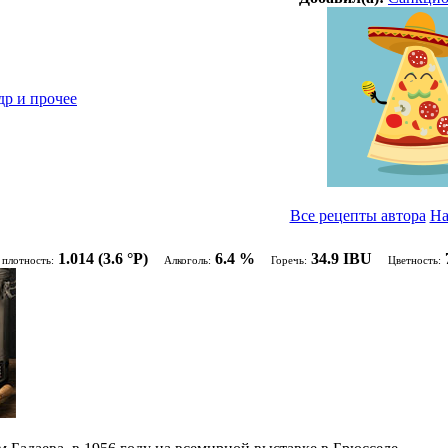
др и прочее
Все рецепты автора
На
1.014
(3.6 °P)
6.4 %
34.9 IBU
 плотность:
Алкоголь:
Горечь:
Цветность: