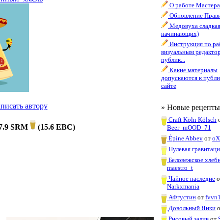
О работе Мастера
Обновление Прави
Медовуха сладкая
начинающих)
Инструкция по ра
визуальным редакто
публик...
Какие материалы
допускаются к публи
сайте
писать автору
» Новые рецепты
Craft Köln Kölsch
7.9 SRM
(
15.6 EBC
)
Beer_mOOD_71
Épine Abbey
от
oX
Нулевая гравитаци
Беловежское хлеб
maestro_t
Чайное наследие
о
Narkxmania
АФгустин
от
fvvn
Довольный Янки
Рисовый залив
от