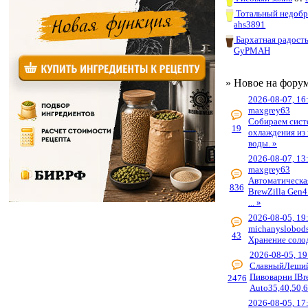
Тотальный недоб
ahs3891
Бархатная радост
GyPMAH
» Новое на фору
2026-08-07, 16
maxgrey63
Собираем сист
19
охлаждения из 
воды. »
2026-08-07, 13
maxgrey63
Автоматическа
836
BrewZilla Gen4
... »
2026-08-05, 19
michanyslobod
43
Хранение соло
2026-08-05, 19
СлавныйЛеши
Пивоварни IBr
2476
Auto35,40,50,6
2026-08-05, 17