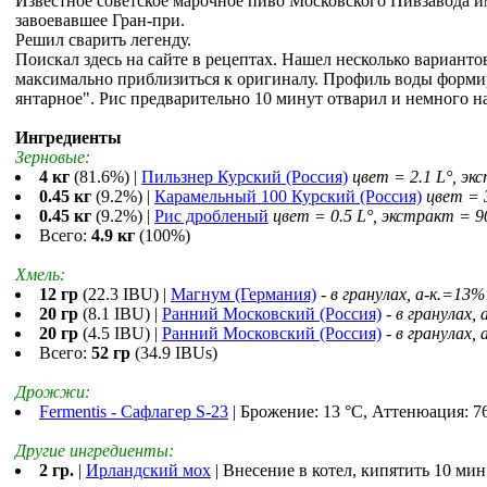
Известное советское марочное пиво Московского Пивзавода им
завоевавшее Гран-при.
Решил сварить легенду.
Поискал здесь на сайте в рецептах. Нашел несколько варианто
максимально приблизиться к оригиналу. Профиль воды форми
янтарное". Рис предварительно 10 минут отварил и немного на
Ингредиенты
Зерновые:
4 кг
(81.6%) |
Пильзнер Курский (Россия)
цвет = 2.1 L°, эк
0.45 кг
(9.2%) |
Карамельный 100 Курский (Россия)
цвет = 
0.45 кг
(9.2%) |
Рис дробленый
цвет = 0.5 L°, экстракт = 
Всего:
4.9 кг
(100%)
Хмель:
12 гр
(22.3 IBU) |
Магнум (Германия)
-
в гранулах, a-к.=13%
20 гр
(8.1 IBU) |
Ранний Московский (Россия)
-
в гранулах, 
20 гр
(4.5 IBU) |
Ранний Московский (Россия)
-
в гранулах, 
Всего:
52 гр
(34.9 IBUs)
Дрожжи:
Fermentis - Сафлагер S-23
| Брожение: 13 °С, Аттенюация: 7
Другие ингредиенты:
2 гр.
|
Ирландский мох
| Внесение в котел, кипятить 10 мин