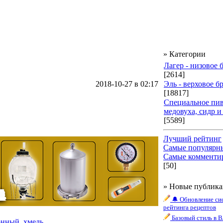
» Категории
Лагер - низовое
[2614]
2018-10-27 в 02:17
Эль - верховое б
[18817]
Специальное пив
медовуха, сидр и
[5589]
Лучший рейтинг
Самые популярн
Самые комменти
[50]
» Новые публик
🔔 Обновление си
рейтинга рецептов
Базовый стиль в 
онный_хмель