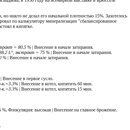
.Бадаева, в 1956 году на всемирной выставке в Брюсселе
в, но никто не делал его начальной плотностью 15%. Захотелось
ровал по калькулятору минерализации "сбалансированное
стоял в кипятке.
стракт = 80.5 %
| Внесение в начале затирания.
38.2 L°, экстракт = 75 %
| Внесение в начале затирания.
90 %
| Внесение в начале затирания.
| Внесение в первое сусло.
a-к.=3.3%
| Внесение в котел, кипятить 60 мин.
a-к.=3.3%
| Внесение в котел, кипятить 15 мин.
6 %, Флокуляция: высокая | Внесение на главное брожение.
.