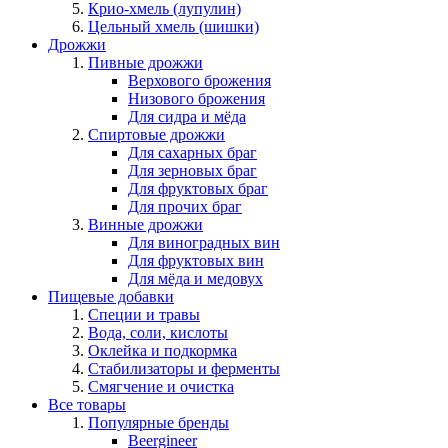
Крио-хмель (лупулин)
Цельный хмель (шишки)
Дрожжи
Пивные дрожжи
Верхового брожения
Низового брожения
Для сидра и мёда
Спиртовые дрожжи
Для сахарных браг
Для зерновых браг
Для фруктовых браг
Для прочих браг
Винные дрожжи
Для виноградных вин
Для фруктовых вин
Для мёда и медовух
Пищевые добавки
Специи и травы
Вода, соли, кислоты
Оклейка и подкормка
Стабилизаторы и ферменты
Смягчение и очистка
Все товары
Популярные бренды
Beergineer