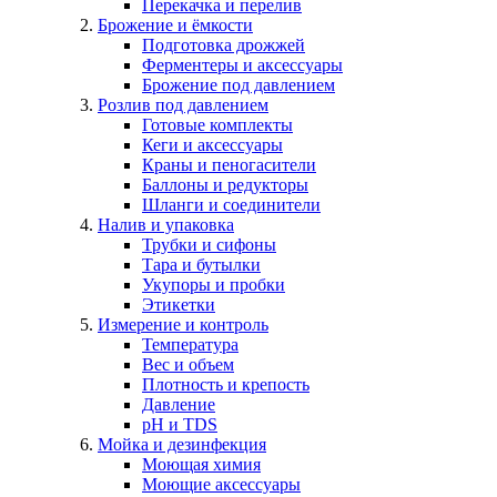
Перекачка и перелив
Брожение и ёмкости
Подготовка дрожжей
Ферментеры и аксессуары
Брожение под давлением
Розлив под давлением
Готовые комплекты
Кеги и аксессуары
Краны и пеногасители
Баллоны и редукторы
Шланги и соединители
Налив и упаковка
Трубки и сифоны
Тара и бутылки
Укупоры и пробки
Этикетки
Измерение и контроль
Температура
Вес и объем
Плотность и крепость
Давление
pH и TDS
Мойка и дезинфекция
Моющая химия
Моющие аксессуары