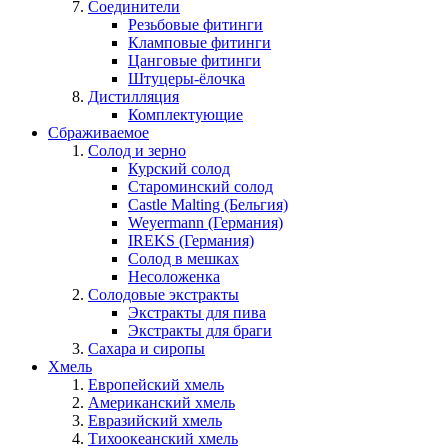
Соединители
Резьбовые фитинги
Кламповые фитинги
Цанговые фитинги
Штуцеры-ёлочка
Дистилляция
Комплектующие
Сбраживаемое
Солод и зерно
Курский солод
Староминский солод
Castle Malting (Бельгия)
Weyermann (Германия)
IREKS (Германия)
Солод в мешках
Несоложенка
Солодовые экстракты
Экстракты для пива
Экстракты для браги
Сахара и сиропы
Хмель
Европейский хмель
Американский хмель
Евразийский хмель
Тихоокеанский хмель