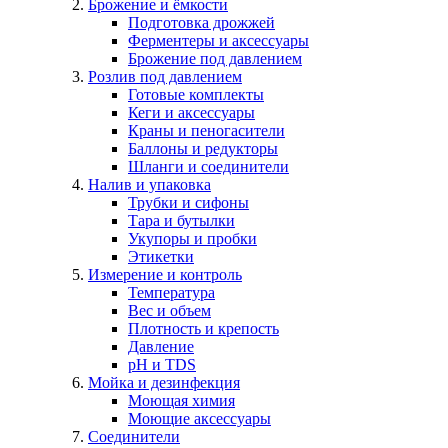
Брожение и ёмкости
Подготовка дрожжей
Ферментеры и аксессуары
Брожение под давлением
Розлив под давлением
Готовые комплекты
Кеги и аксессуары
Краны и пеногасители
Баллоны и редукторы
Шланги и соединители
Налив и упаковка
Трубки и сифоны
Тара и бутылки
Укупоры и пробки
Этикетки
Измерение и контроль
Температура
Вес и объем
Плотность и крепость
Давление
pH и TDS
Мойка и дезинфекция
Моющая химия
Моющие аксессуары
Соединители