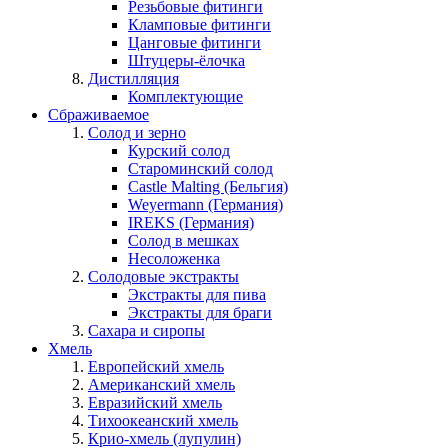
Резьбовые фитинги
Кламповые фитинги
Цанговые фитинги
Штуцеры-ёлочка
Дистилляция
Комплектующие
Сбраживаемое
Солод и зерно
Курский солод
Староминский солод
Castle Malting (Бельгия)
Weyermann (Германия)
IREKS (Германия)
Солод в мешках
Несоложенка
Солодовые экстракты
Экстракты для пива
Экстракты для браги
Сахара и сиропы
Хмель
Европейский хмель
Американский хмель
Евразийский хмель
Тихоокеанский хмель
Крио-хмель (лупулин)