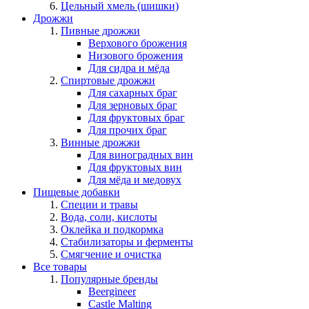
Цельный хмель (шишки)
Дрожжи
Пивные дрожжи
Верхового брожения
Низового брожения
Для сидра и мёда
Спиртовые дрожжи
Для сахарных браг
Для зерновых браг
Для фруктовых браг
Для прочих браг
Винные дрожжи
Для виноградных вин
Для фруктовых вин
Для мёда и медовух
Пищевые добавки
Специи и травы
Вода, соли, кислоты
Оклейка и подкормка
Стабилизаторы и ферменты
Смягчение и очистка
Все товары
Популярные бренды
Beergineer
Castle Malting