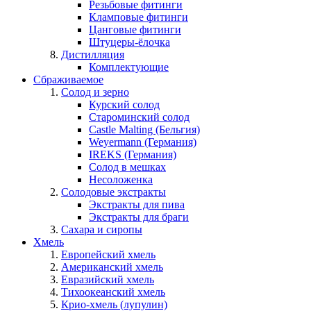
Резьбовые фитинги
Кламповые фитинги
Цанговые фитинги
Штуцеры-ёлочка
Дистилляция
Комплектующие
Сбраживаемое
Солод и зерно
Курский солод
Староминский солод
Castle Malting (Бельгия)
Weyermann (Германия)
IREKS (Германия)
Солод в мешках
Несоложенка
Солодовые экстракты
Экстракты для пива
Экстракты для браги
Сахара и сиропы
Хмель
Европейский хмель
Американский хмель
Евразийский хмель
Тихоокеанский хмель
Крио-хмель (лупулин)