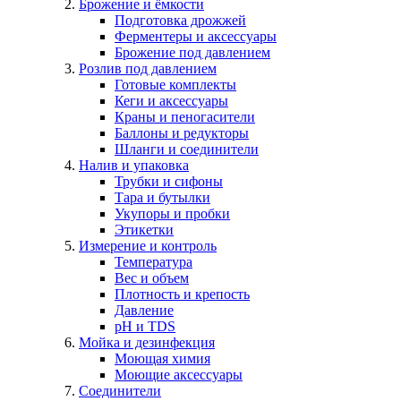
Брожение и ёмкости
Подготовка дрожжей
Ферментеры и аксессуары
Брожение под давлением
Розлив под давлением
Готовые комплекты
Кеги и аксессуары
Краны и пеногасители
Баллоны и редукторы
Шланги и соединители
Налив и упаковка
Трубки и сифоны
Тара и бутылки
Укупоры и пробки
Этикетки
Измерение и контроль
Температура
Вес и объем
Плотность и крепость
Давление
pH и TDS
Мойка и дезинфекция
Моющая химия
Моющие аксессуары
Соединители