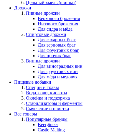
Цельный хмель (шишки)
Дрожжи
Пивные дрожжи
Верхового брожения
Низового брожения
Для сидра и мёда
Спиртовые дрожжи
Для сахарных браг
Для зерновых браг
Для фруктовых браг
Для прочих браг
Винные дрожжи
Для виноградных вин
Для фруктовых вин
Для мёда и медовух
Пищевые добавки
Специи и травы
Вода, соли, кислоты
Оклейка и подкормка
Стабилизаторы и ферменты
Смягчение и очистка
Все товары
Популярные бренды
Beergineer
Castle Malting