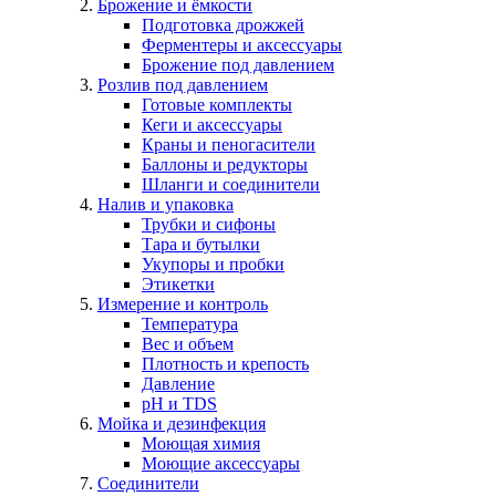
Брожение и ёмкости
Подготовка дрожжей
Ферментеры и аксессуары
Брожение под давлением
Розлив под давлением
Готовые комплекты
Кеги и аксессуары
Краны и пеногасители
Баллоны и редукторы
Шланги и соединители
Налив и упаковка
Трубки и сифоны
Тара и бутылки
Укупоры и пробки
Этикетки
Измерение и контроль
Температура
Вес и объем
Плотность и крепость
Давление
pH и TDS
Мойка и дезинфекция
Моющая химия
Моющие аксессуары
Соединители