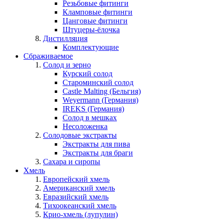
Резьбовые фитинги
Кламповые фитинги
Цанговые фитинги
Штуцеры-ёлочка
Дистилляция
Комплектующие
Сбраживаемое
Солод и зерно
Курский солод
Староминский солод
Castle Malting (Бельгия)
Weyermann (Германия)
IREKS (Германия)
Солод в мешках
Несоложенка
Солодовые экстракты
Экстракты для пива
Экстракты для браги
Сахара и сиропы
Хмель
Европейский хмель
Американский хмель
Евразийский хмель
Тихоокеанский хмель
Крио-хмель (лупулин)