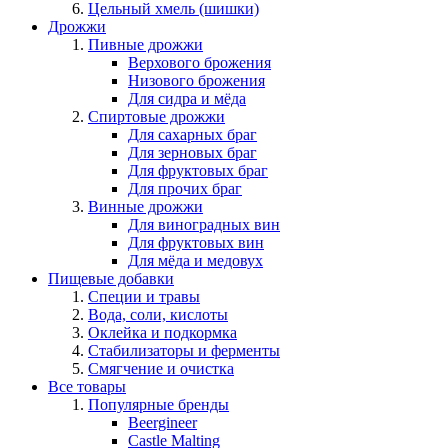
Цельный хмель (шишки)
Дрожжи
Пивные дрожжи
Верхового брожения
Низового брожения
Для сидра и мёда
Спиртовые дрожжи
Для сахарных браг
Для зерновых браг
Для фруктовых браг
Для прочих браг
Винные дрожжи
Для виноградных вин
Для фруктовых вин
Для мёда и медовух
Пищевые добавки
Специи и травы
Вода, соли, кислоты
Оклейка и подкормка
Стабилизаторы и ферменты
Смягчение и очистка
Все товары
Популярные бренды
Beergineer
Castle Malting