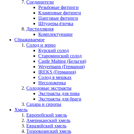
Соединители
Резьбовые фитинги
Кламповые фитинги
Цанговые фитинги
Штуцеры-ёлочка
Дистилляция
Комплектующие
Сбраживаемое
Солод и зерно
Курский солод
Староминский солод
Castle Malting (Бельгия)
Weyermann (Германия)
IREKS (Германия)
Солод в мешках
Несоложенка
Солодовые экстракты
Экстракты для пива
Экстракты для браги
Сахара и сиропы
Хмель
Европейский хмель
Американский хмель
Евразийский хмель
Тихоокеанский хмель