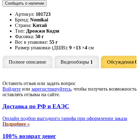
Сообщить о наличии
Артикул:
101723
Бренд:
Nomikai
Страна:
Китай
Тип:
Дрожжи Кодзи
Фасовка:
50 г
Вес в упаковке:
55 г
Размер упаковки (ДШВ):
9
×
13
×
4
см
Полное описание
Видеообзоры
1
Обсуждения
0
Оставить отзыв или задать вопрос
Войдите
или
зарегистрируйтесь
, чтобы получить возможность
оставлять отзывы на сайте.
Доставка по РФ и EAЭС
Онлайн подбор выгодного тарифа при оформлении заказа
Подробнее »
100% возврат денег