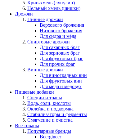
Крио-хмель (лупулин)
Цельный хмель (шишки)
Дрожжи
Пивные дрожжи
Верхового брожения
Низового брожения
Для сидра и мёда
Спиртовые дрожжи
Для сахарных браг
Для зерновых браг
Для фруктовых браг
Для прочих браг
Винные дрожжи
Для виноградных вин
Для фруктовых вин
Для мёда и медовух
Пищевые добавки
Специи и травы
Вода, соли, кислоты
Оклейка и подкормка
Стабилизаторы и ферменты
Смягчение и очистка
Все товары
Популярные бренды
Beergineer