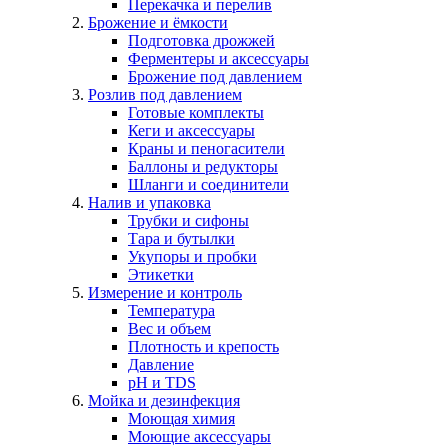
Перекачка и перелив
Брожение и ёмкости
Подготовка дрожжей
Ферментеры и аксессуары
Брожение под давлением
Розлив под давлением
Готовые комплекты
Кеги и аксессуары
Краны и пеногасители
Баллоны и редукторы
Шланги и соединители
Налив и упаковка
Трубки и сифоны
Тара и бутылки
Укупоры и пробки
Этикетки
Измерение и контроль
Температура
Вес и объем
Плотность и крепость
Давление
pH и TDS
Мойка и дезинфекция
Моющая химия
Моющие аксессуары