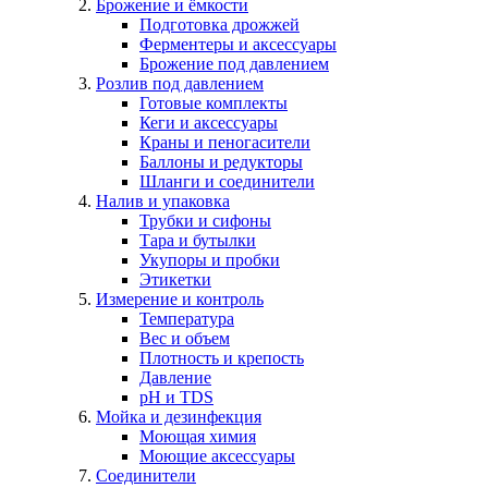
Брожение и ёмкости
Подготовка дрожжей
Ферментеры и аксессуары
Брожение под давлением
Розлив под давлением
Готовые комплекты
Кеги и аксессуары
Краны и пеногасители
Баллоны и редукторы
Шланги и соединители
Налив и упаковка
Трубки и сифоны
Тара и бутылки
Укупоры и пробки
Этикетки
Измерение и контроль
Температура
Вес и объем
Плотность и крепость
Давление
pH и TDS
Мойка и дезинфекция
Моющая химия
Моющие аксессуары
Соединители