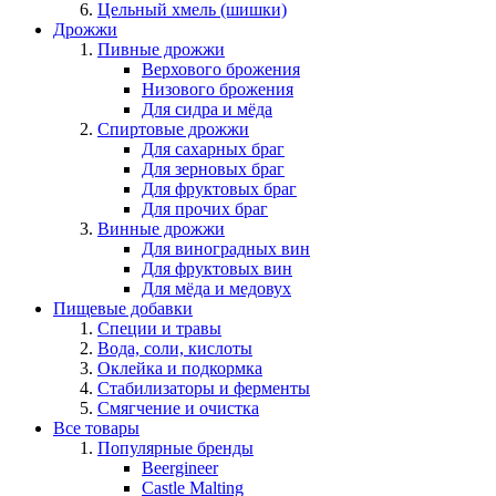
Цельный хмель (шишки)
Дрожжи
Пивные дрожжи
Верхового брожения
Низового брожения
Для сидра и мёда
Спиртовые дрожжи
Для сахарных браг
Для зерновых браг
Для фруктовых браг
Для прочих браг
Винные дрожжи
Для виноградных вин
Для фруктовых вин
Для мёда и медовух
Пищевые добавки
Специи и травы
Вода, соли, кислоты
Оклейка и подкормка
Стабилизаторы и ферменты
Смягчение и очистка
Все товары
Популярные бренды
Beergineer
Castle Malting