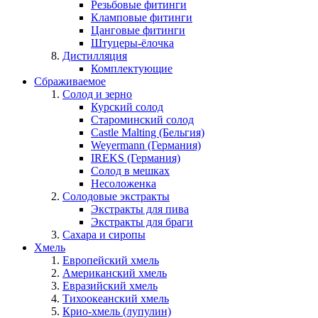
Резьбовые фитинги
Кламповые фитинги
Цанговые фитинги
Штуцеры-ёлочка
Дистилляция
Комплектующие
Сбраживаемое
Солод и зерно
Курский солод
Староминский солод
Castle Malting (Бельгия)
Weyermann (Германия)
IREKS (Германия)
Солод в мешках
Несоложенка
Солодовые экстракты
Экстракты для пива
Экстракты для браги
Сахара и сиропы
Хмель
Европейский хмель
Американский хмель
Евразийский хмель
Тихоокеанский хмель
Крио-хмель (лупулин)